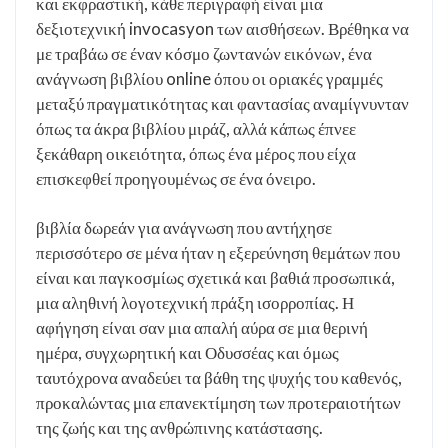
και εκφραστική, κάθε περιγραφή είναι μια
δεξιοτεχνική invocasyon των αισθήσεων. Βρέθηκα να
με τραβάω σε έναν κόσμο ζωντανών εικόνων, ένα
ανάγνωση βιβλίου online όπου οι οριακές γραμμές
μεταξύ πραγματικότητας και φαντασίας αναμίγνυνταν
όπως τα άκρα βιβλίου μιράζ, αλλά κάπως έπνεε
ξεκάθαρη οικειότητα, όπως ένα μέρος που είχα
επισκεφθεί προηγουμένως σε ένα όνειρο.
βιβλία δωρεάν για ανάγνωση που αντήχησε
περισσότερο σε μένα ήταν η εξερεύνηση θεμάτων που
είναι και παγκοσμίως σχετικά και βαθιά προσωπικά,
μια αληθινή λογοτεχνική πράξη ισορροπίας. Η
αφήγηση είναι σαν μια απαλή αύρα σε μια θερινή
ημέρα, συγχωρητική και Οδυσσέας και όμως
ταυτόχρονα αναδεύει τα βάθη της ψυχής του καθενός,
προκαλώντας μια επανεκτίμηση των προτεραιοτήτων
της ζωής και της ανθρώπινης κατάστασης.