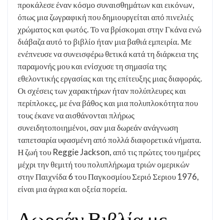
προκάλεσε έναν κόσμο συναισθημάτων και εικόνων,
όπως μια ζωγραφική που δημιουργείται από πινελιές
χρώματος και φωτός. Το να βρίσκομαι στην Γκάνα ενώ
διάβαζα αυτό το βιβλίο ήταν μια βαθιά εμπειρία. Με
ενέπνευσε να συνεισφέρω θετικά κατά τη διάρκεια της
παραμονής μου και ενίσχυσε τη σημασία της
εθελοντικής εργασίας και της επίτευξης μιας διαφοράς.
Οι σχέσεις των χαρακτήρων ήταν πολύπλευρες και
περίπλοκες, με ένα βάθος και μια πολυπλοκότητα που
τους έκανε να αισθάνονται πλήρως
συνειδητοποιημένοι, σαν μια δωρεάν ανάγνωση
ταπετσαρία υφασμένη από πολλά διαφορετικά νήματα.
Η ζωή του Reggie Jackson, από τις πρώτες του ημέρες
μέχρι την θεμιτή του πολυπλήρωμα τριών ομερικών
στην Παιχνίδα 6 του Παγκοσμίου Σεριό Σεριου 1976,
είναι μια άγρια και οξεία πορεία.
Δωρεάν Βιβλία με