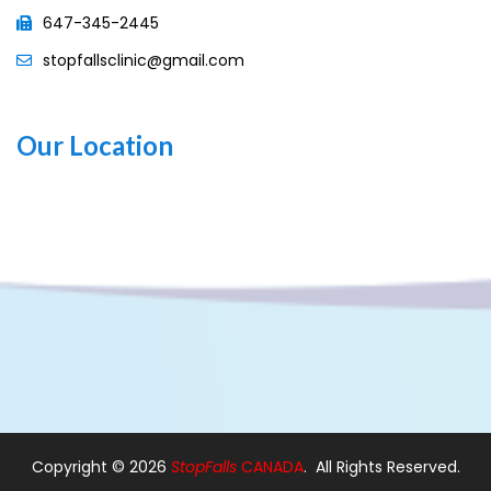
647-345-2445
stopfallsclinic@gmail.com
Our Location
Copyright ©
2026
StopFalls
CANADA
. All Rights Reserved.