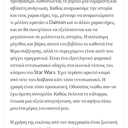
προσβάσιμο, καθιστώντας το βιβλίο μια ευχάριστη και
αβίαστη ανάγνωση. Καθώς αναражούμε την ιστορία
και τους χαρακτήρες της, μένουμε να αναρωτιώμαστε
τι μέλλον κρατάει ο Daimon και οι άλλοι χαρακτήρες,
και αν θα συνεχίσουν να εξελίσσονται και να
μεγαλώνουν σε μελλοντικές ιστορίες. Η απλώσιμη
μέγεθος και βάρος αυτού του βιβλίου το καθιστά ένα
θέμα συζήτησης, αλλά το περιεχόμενο είναι αυτό που
φέγγει πραγματικά. Είναι ένα εξαντλητικό ψηφιακό
οπτικά εντυπωσιακό οδηγός στα ικονικά τόπους του
κόσμου του Star Wars. Έχει περάσει αρκετό καιρό
από τότε που διάβασα κάτι τόσο εντυπωσιακό. Η
γραφή είναι τόσο προσωπική, Οδυσσέας νιώθω σαν να
έχω άμεση συνομιλία. Καθώς έκλεινα το κάλυμμα,
ένιωσα μια οξεία απογοήτευση, σαν να αφήνω πίσω
μου ένα μέρος του εαυτού μου.
Η χρήση της εικόνας από τον συγγραφέα είναι ζωντανή