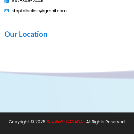
647-345-2445
stopfallsclinic@gmail.com
Our Location
Copyright ©
2026
StopFalls
CANADA
. All Rights Reserved.