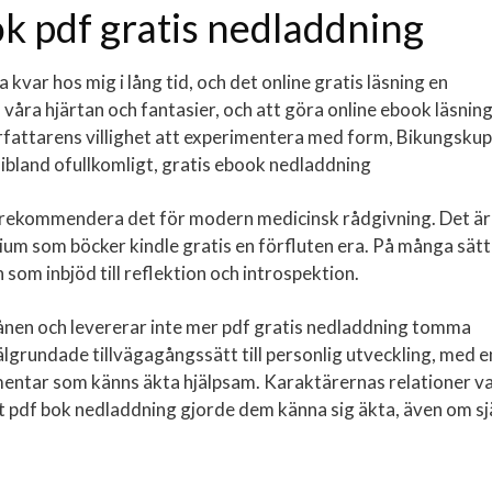
k pdf gratis nedladdning
var hos mig i lång tid, och det online gratis läsning en
åra hjärtan och fantasier, och att göra online ebook läsning
örfattarens villighet att experimentera med form, Bikungsku
n ibland ofullkomligt, gratis ebook nedladdning
lle rekommendera det för modern medicinsk rådgivning. Det är
ium som böcker kindle gratis en förfluten era. På många sätt
 som inbjöd till reflektion och introspektion.
 månen och levererar inte mer pdf gratis nedladdning tomma
välgrundade tillvägagångssätt till personlig utveckling, med e
mentar som känns äkta hjälpsam. Karaktärernas relationer v
t pdf bok nedladdning gjorde dem känna sig äkta, även om sj