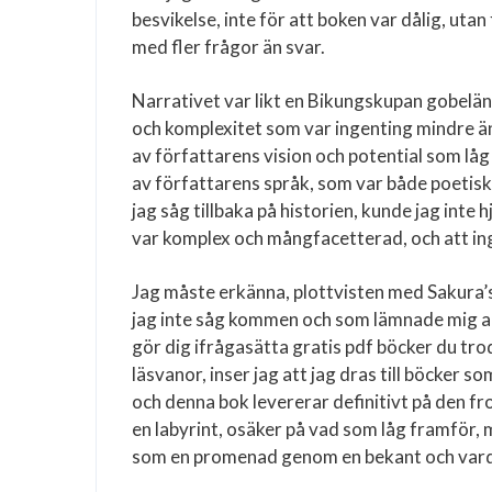
besvikelse, inte för att boken var dålig, utan
med fler frågor än svar.
Narrativet var likt en Bikungskupan gobelän
och komplexitet som var ingenting mindre än
av författarens vision och potential som låg
av författarens språk, som var både poetisk
jag såg tillbaka på historien, kunde jag inte
var komplex och mångfacetterad, och att in
Jag måste erkänna, plottvisten med Sakura’
jag inte såg kommen och som lämnade mig an
gör dig ifrågasätta gratis pdf böcker du tr
läsvanor, inser jag att jag dras till böcker 
och denna bok levererar definitivt på den f
en labyrint, osäker på vad som låg framför,
som en promenad genom en bekant och vard