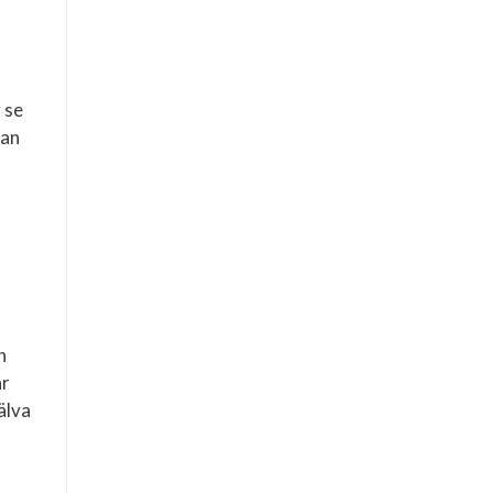
 se
pan
n
ar
älva