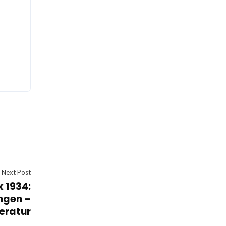
Next Post
 1934:
ungen –
teratur