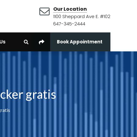
Our Location
1100 Sheppard Ave E. #102
647-345-2444
Us
Book Appointment
ker gratis
ratis