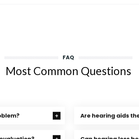
FAQ
Most Common Questions
roblem?
Are hearing aids the
 evaluation?
Can hearing loss b