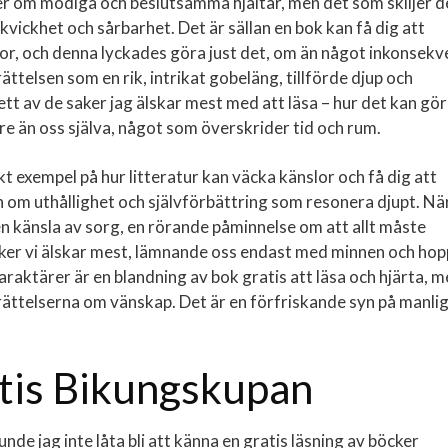
orier om modiga och beslutsamma hjältar, men det som skiljer 
 kvickhet och sårbarhet. Det är sällan en bok kan få dig att
or, och denna lyckades göra just det, om än något inkonsekv
ttelsen som en rik, intrikat gobeläng, tillförde djup och
r ett av de saker jag älskar mest med att läsa – hur det kan gö
re än oss själva, något som överskrider tid och rum.
t exempel på hur litteratur kan väcka känslor och få dig att
n om uthållighet och självförbättring som resonera djupt. Nä
en känsla av sorg, en rörande påminnelse om att allt måste
aker vi älskar mest, lämnande oss endast med minnen och hop
aktärer är en blandning av bok gratis att läsa och hjärta, 
erättelserna om vänskap. Det är en förfriskande syn på manli
atis Bikungskupan
nde jag inte låta bli att känna en gratis läsning av böcker