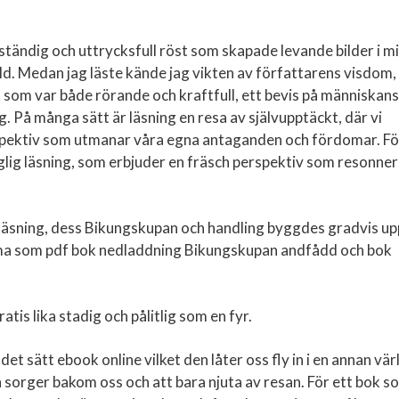
vständig och uttrycksfull röst som skapade levande bilder i mi
ld. Medan jag läste kände jag vikten av författarens visdom,
t som var både rörande och kraftfull, ett bevis på människans
g. På många sätt är läsning en resa av självupptäckt, där vi
spektiv som utmanar våra egna antaganden och fördomar. Fö
nglig läsning, som erbjuder en fräsch perspektiv som resonne
läsning, dess Bikungskupan och handling byggdes gradvis up
rama som pdf bok nedladdning Bikungskupan andfådd och bok
tis lika stadig och pålitlig som en fyr.
et sätt ebook online vilket den låter oss fly in i en annan vär
sorger bakom oss och att bara njuta av resan. För ett bok s