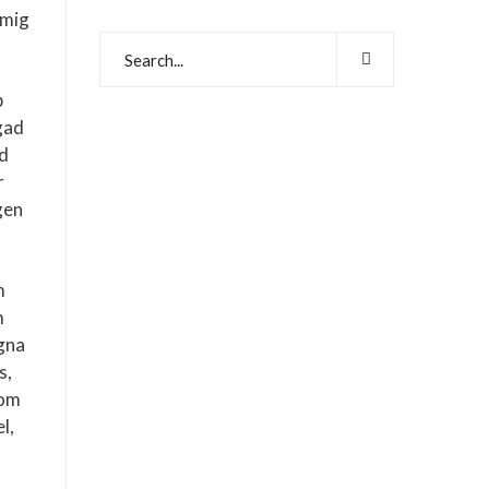
 mig
p
gad
ad
r
gen
.
m
m
egna
s,
nom
l,