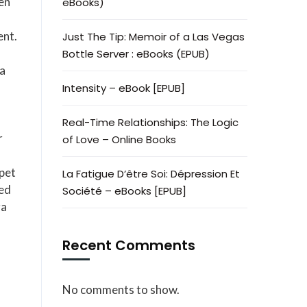
den
eBooks)
ent.
Just The Tip: Memoir of a Las Vegas
Bottle Server : eBooks (EPUB)
ra
Intensity – eBook [EPUB]
Real-Time Relationships: The Logic
r
of Love – Online Books
pet
La Fatigue D’être Soi: Dépression Et
med
Société – eBooks [EPUB]
ga
Recent Comments
No comments to show.