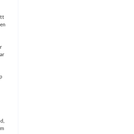
tt
 en
r
rar
p
ld,
om