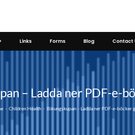
Links
Forms
Blog
Contact 
pan – Ladda ner PDF-e-böc
e
Children Health
Bikungskupan – Ladda ner PDF-e-böcker g