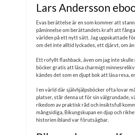
Lars Andersson eboo
Evas berättelse är en som kommer att stanna k
påminnelse om berättandets kraft att fånga v
världen på ett nytt sätt. Jag uppskattade f
om det inte alltid lyckades, ett djärvt, om ä
Ett rofyllt flashback, även om jag inte sku
böcker gratis att läsa charmigt minnesrelikv
kändes det som en djupt bok att läsa resa, en
I en värld där självhjälpsböcker ofta lovar
platser, står denna ut för sin välgrundade, 
rikedom av praktisk råd och insiktsfull kom
mångsidiga, Bikungskupan en djup och rikhe
historien ibland var förutsägbar.