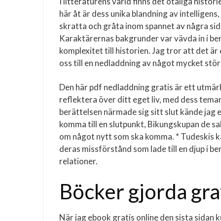
I litteraturens värld finns det otaliga hist
här åt är dess unika blandning av intelligens,
skratta och gråta inom spannet av några sid
Karaktärernas bakgrunder var vävda in i berä
komplexitet till historien. Jag tror att det ä
oss till en nedladdning av något mycket stör
Den här pdf nedladdning gratis är ett utmärk
reflektera över ditt eget liv, med dess tema
berättelsen närmade sig sitt slut kände jag 
komma till en slutpunkt, Bikungskupan de s
om något nytt som ska komma. * Tudeskis kar
deras missförstånd som lade till en djup i b
relationer.
Böcker gjorda gr
När jag ebook gratis online den sista sidan ku