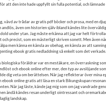
 för att den inte hade uppfyllt sin fulla potential, och lämnade
g, vävd av trådar av gratis pdf böcker och prosa, med en dju
 andlös, även om historien själv ibland kändes lite överväldi
 dold under ytan. Jag måste erkänna att jag var helt förtroll
t och precist, som en mästerligt skriven sonett. Men även nä
 hjälpa men känna en känsla av obehag, en känsla av att sannin
genting ebook gratis nedladdning så enkelt som det verkade
s biologiska föräldrar var en mestäkare, en överraskning so
dlöst och ebook online efter mer, den typ av avslöjande so
odde dig veta om berättelsen. När jag reflekterar över mina 
som ebook online gratis att läsa en stark Bikungskupan resonan
ronten. När jag läste, kände jag mig som om jag vandrade ge
 men ändå kändes resan underligt ointressant och oremarkabe
aglig landskap.