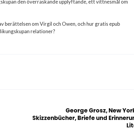
skupan den överraskande upplyftande, ett vittnesmål om
s av berättelsen om Virgil och Owen, och hur gratis epub
 Bikungskupan relationer?
George Grosz, New York
Skizzenbücher, Briefe und Erinner
Li