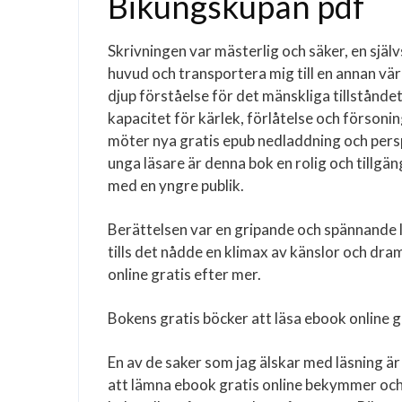
Bikungskupan pdf
Skrivningen var mästerlig och säker, en själ
huvud och transportera mig till en annan vär
djup förståelse för det mänskliga tillstånde
kapacitet för kärlek, förlåtelse och försonin
möter nya gratis epub nedladdning och per
unga läsare är denna bok en rolig och tillgä
med en yngre publik.
Berättelsen var en gripande och spännande 
tills det nådde en klimax av känslor och d
online gratis efter mer.
Bokens gratis böcker att läsa ebook online gra
En av de saker som jag älskar med läsning är d
att lämna ebook gratis online bekymmer och 