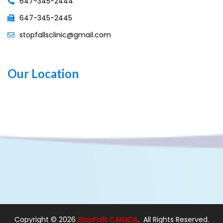
647-345-2444
647-345-2445
stopfallsclinic@gmail.com
Our Location
Copyright ©
2026
StopFalls
CANADA
. All Rights Reserved.