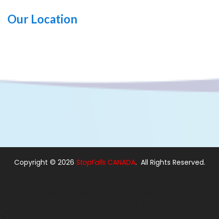
Our Location
Copyright ©
2026
StopFalls
CANADA
. All Rights Reserved.
Design By:
Web Designer Ajax
|
Web Designer in Pickering
Modern Stairs
|
Custom Stairs
|
Floating Stairs