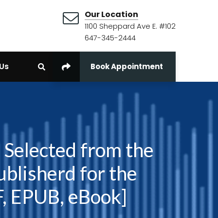
Our Location
1100 Sheppard Ave E. #102
647-345-2444
Us
Book Appointment
 Selected from the
ublisherd for the
DF, EPUB, eBook]