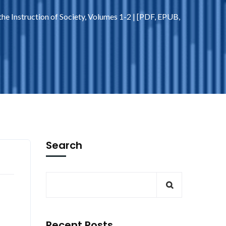
the Instruction of Society, Volumes 1-2 | [PDF, EPUB,
Search
Recent Posts