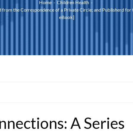
Home
Children Health
 from the Correspondence of a Private Circle; and Publisherd for 
eBook]
nections: A Series