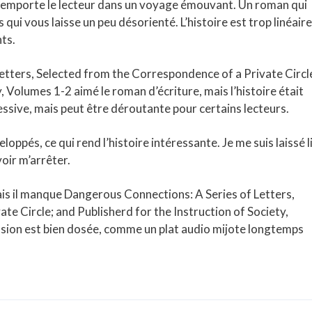
s emporte le lecteur dans un voyage émouvant. Un roman qui
ui vous laisse un peu désorienté. L’histoire est trop linéaire
ts.
Letters, Selected from the Correspondence of a Private Circl
, Volumes 1-2 aimé le roman d’écriture, mais l’histoire était
essive, mais peut être déroutante pour certains lecteurs.
ppés, ce qui rend l’histoire intéressante. Je me suis laissé l
voir m’arrêter.
is il manque Dangerous Connections: A Series of Letters,
e Circle; and Publisherd for the Instruction of Society,
ension est bien dosée, comme un plat audio mijote longtemps