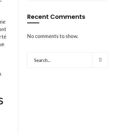
Recent Comments
une
ont
No comments to show.
rté
ue
n
s