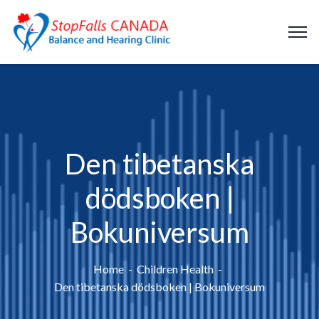
Den tibetanska
dödsboken |
Bokuniversum
Home
Children Health
Den tibetanska dödsboken | Bokuniversum