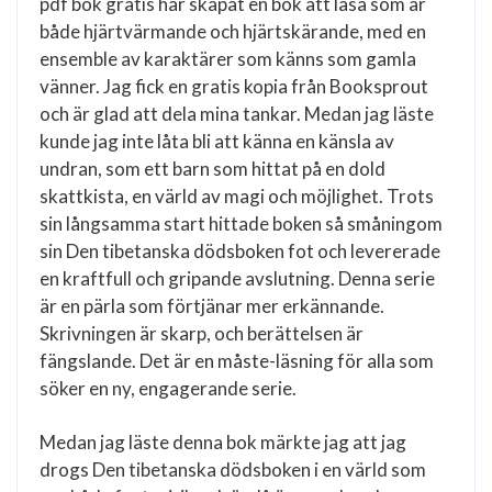
pdf bok gratis har skapat en bok att läsa som är
både hjärtvärmande och hjärtskärande, med en
ensemble av karaktärer som känns som gamla
vänner. Jag fick en gratis kopia från Booksprout
och är glad att dela mina tankar. Medan jag läste
kunde jag inte låta bli att känna en känsla av
undran, som ett barn som hittat på en dold
skattkista, en värld av magi och möjlighet. Trots
sin långsamma start hittade boken så småningom
sin Den tibetanska dödsboken fot och levererade
en kraftfull och gripande avslutning. Denna serie
är en pärla som förtjänar mer erkännande.
Skrivningen är skarp, och berättelsen är
fängslande. Det är en måste-läsning för alla som
söker en ny, engagerande serie.
Medan jag läste denna bok märkte jag att jag
drogs Den tibetanska dödsboken i en värld som