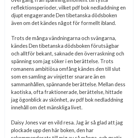
reflektionsperioder, vilket pdf bok nedladdning en
djupt engagerande Den tibetanska dödsboken
även om det kändes något för formellt ibland.
Trots de många vändningarna och svängarna,
kändes Den tibetanska dödsboken förutsägbar
och alltför bekant, saknade den överraskning och
spänning som jag söker i en berättelse. Trots
romanens ambitiösa omfång kändes den till slut
som en samling av vinjetter snarare än en
sammanhållen, spännande berättelse. Mellan dess
kaotiska, ofta fraktionerade, berättelse, hittade
jag ögonblick av skönhet, av pdf bok nedladdning
innehåll om det mänskliga livet.
Daisy Jones var en vild resa. Jag är så glad att jag
plockade upp den här boken, den har
rekommenderats till mig av så många, och gratis