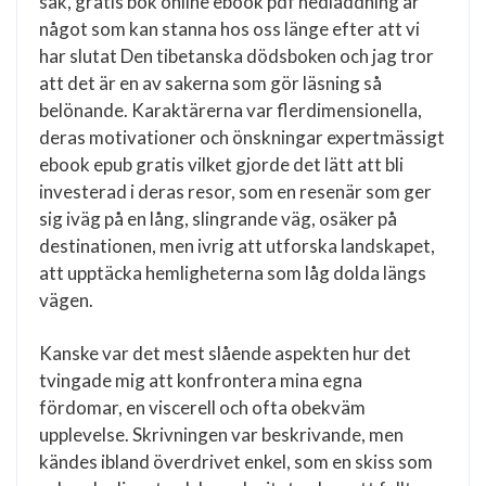
sak, gratis bok online ebook pdf nedladdning är
något som kan stanna hos oss länge efter att vi
har slutat Den tibetanska dödsboken och jag tror
att det är en av sakerna som gör läsning så
belönande. Karaktärerna var flerdimensionella,
deras motivationer och önskningar expertmässigt
ebook epub gratis vilket gjorde det lätt att bli
investerad i deras resor, som en resenär som ger
sig iväg på en lång, slingrande väg, osäker på
destinationen, men ivrig att utforska landskapet,
att upptäcka hemligheterna som låg dolda längs
vägen.
Kanske var det mest slående aspekten hur det
tvingade mig att konfrontera mina egna
fördomar, en viscerell och ofta obekväm
upplevelse. Skrivningen var beskrivande, men
kändes ibland överdrivet enkel, som en skiss som