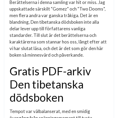
Berättelserna i denna samling var hit or miss. Jag
uppskattade särskilt “Gomez” och “Two Dooms”,
men flera andra var ganska tråkiga. Det är en
blandning, Den tibetanska dödsboken inte alla
delar lever upp till författarens vanliga
standarder. Till slut är det berättelserna och
karaktärerna som stannar hos oss, långt efter att
vi har slutat läsa, och det är det som gör den här
boken så minnesvärd och påverkande.
Gratis PDF-arkiv
Den tibetanska
dödsboken
Tempot var välbalanserat, med en smidig
övergång från spänningsmoment till tysta