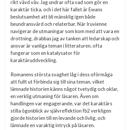
rikt vävd väv. Jag undrar ofta vad som gör en
karaktär ticka, och i det här fallet är Ewans
beslutsamhet att bli mänsklig igen både
beundransvärd och relaterbar. När Iruvienne
navigerar de utmaningar som kom med att vara en
drottning, drabbas jag av tanken att ledarskap och
ansvar är vanliga teman i litteraturen, ofta
fungerar som en katalysator för
karaktäruddveckling.
Romanens största svaghet låg i dess oförmåga
att fullt ut förbinda sig till sina teman, vilket
lämnade historien känns något tvetydig och oklar,
en verklig utmaning för läsaren. Även om
handlingen var engagerande, var det karaktärs
stilla ögonblick av självreflektion fb2 verkligen
gjorde historien till en levande och livlig, och
lämnade en varaktig intryck på läsaren.