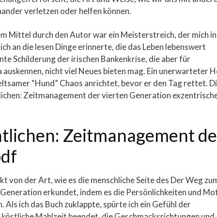
inander verletzen oder helfen können.
 Mittel durch den Autor war ein Meisterstreich, der mich in
h an die lesen Dinge erinnerte, die das Leben lebenswert
te Schilderung der irischen Bankenkrise, die aber für
a auskennen, nicht viel Neues bieten mag. Ein unerwarteter H
 seltsamer “Hund” Chaos anrichtet, bevor er den Tag rettet. D
ichen: Zeitmanagement der vierten Generation exzentrisch
lichen: Zeitmanagement de
pdf
ckt von der Art, wie es die menschliche Seite des Der Weg zu
Generation erkundet, indem es die Persönlichkeiten und Mo
n. Als ich das Buch zuklappte, spürte ich ein Gefühl der
os köstliche Mahlzeit beendet, die Geschmacksrichtungen und