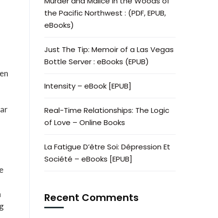
Murder and Malice in the Woods of
the Pacific Northwest : (PDF, EPUB,
eBooks)
Just The Tip: Memoir of a Las Vegas
Bottle Server : eBooks (EPUB)
ten
Intensity – eBook [EPUB]
bar
Real-Time Relationships: The Logic
of Love – Online Books
La Fatigue D’être Soi: Dépression Et
Société – eBooks [EPUB]
e
n
Recent Comments
ng