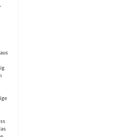
,
 aus
ig
m
nige
ass
das
en