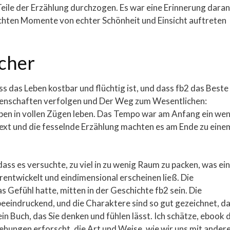
Teile der Erzählung durchzogen. Es war eine Erinnerung daran
chten Momente von echter Schönheit und Einsicht auftreten
cher
ss das Leben kostbar und flüchtig ist, und dass fb2 das Beste
enschaften verfolgen und Der Weg zum Wesentlichen:
en in vollen Zügen leben. Das Tempo war am Anfang ein wen
text und die fesselnde Erzählung machten es am Ende zu eine
ass es versuchte, zu viel in zu wenig Raum zu packen, was ei
ntwickelt und eindimensional erscheinen ließ. Die
as Gefühl hatte, mitten in der Geschichte fb2 sein. Die
eeindruckend, und die Charaktere sind so gut gezeichnet, d
ein Buch, das Sie denken und fühlen lässt. Ich schätze, ebook 
ehungen erforscht, die Art und Weise, wie wir uns mit ander