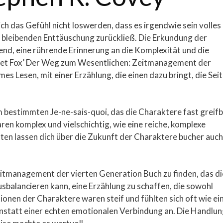
ch das Gefühl nicht loswerden, dass es irgendwie sein volles
r bleibenden Enttäuschung zurückließ. Die Erkundung der
end, eine rührende Erinnerung an die Komplexität und die
net Fox’ Der Weg zum Wesentlichen: Zeitmanagement der
es Lesen, mit einer Erzählung, die einen dazu bringt, die Sei
m bestimmten Je-ne-sais-quoi, das die Charaktere fast greif
en komplex und vielschichtig, wie eine reiche, komplexe
ten lassen dich über die Zukunft der Charaktere bucher auch
eitmanagement der vierten Generation Buch zu finden, das di
ausbalancieren kann, eine Erzählung zu schaffen, die sowohl
tionen der Charaktere waren steif und fühlten sich oft wie ei
nstatt einer echten emotionalen Verbindung an. Die Handlu