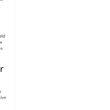
eld
ie
es
r
m
tive