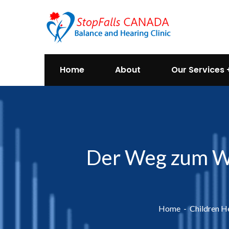
Home
About
Our Services
Der Weg zum We
Home
Children H