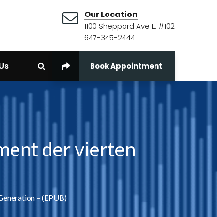
Our Location
1100 Sheppard Ave E. #102
647-345-2444
Us
Book Appointment
ent der vierten
Generation – (EPUB)