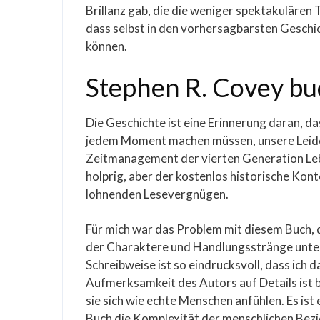
Brillanz gab, die die weniger spektakulären 
dass selbst in den vorhersagbarsten Geschi
können.
Stephen R. Covey bu
Die Geschichte ist eine Erinnerung daran, da
jedem Moment machen müssen, unsere Leid
Zeitmanagement der vierten Generation Leb
holprig, aber der kostenlos historische Kon
lohnenden Lesevergnügen.
Für mich war das Problem mit diesem Buch, d
der Charaktere und Handlungsstränge untere
Schreibweise ist so eindrucksvoll, dass ich d
Aufmerksamkeit des Autors auf Details ist b
sie sich wie echte Menschen anfühlen. Es ist 
Buch die Komplexität der menschlichen Bezi