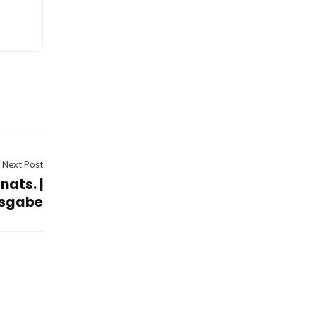
Next Post
ats. |
sgabe