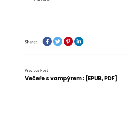
Share:
Previous Post
Večeře s vampýrem : [EPUB, PDF]