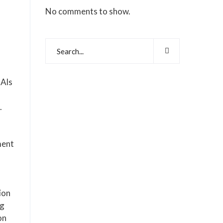
No comments to show.
 Als
.
ment
ion
ig
on