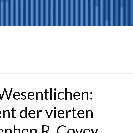
Wesentlichen:
t der vierten
ephen R. Covey