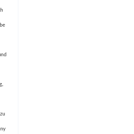
ch
ebe
und
g,
 zu
any