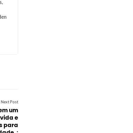
s,
 den
Next Post
 em um
vida e
s para
dade. :