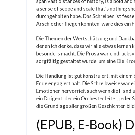
span vast distances of history, is a bold and
a sense of scope and scale that’s nothing sho
durchgehalten habe. Das Schreiben ist fesse
Arschlöcher fliegen könnten, wäre dies ein Fl
Die Themen der Wertschätzung und Dankbarke
denen ich denke, dass wir alle etwas lernen 
besonders macht. Die Prosa war eindrucksvol
sorgfältig gestaltet wurde, um eine Die Kr
Die Handlung ist gut konstruiert, mit einem
Ende engagiert hält. Die Schreibweise war ein
Emotionen hervorrief, auch wenn die Handlu
ein Dirigent, der ein Orchester leitet, jede
die Grundlage aller großen Geschichten bild
(EPUB, E-Book) D