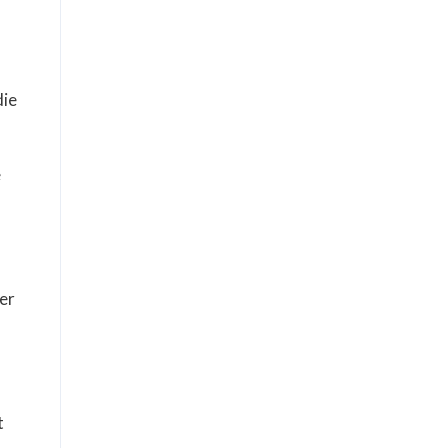
die
e
er
t