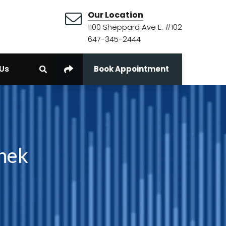
Our Location
1100 Sheppard Ave E. #102
647-345-2444
Us
Book Appointment
thek