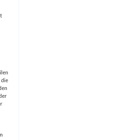
t
ilen
 die
 den
der
er
em