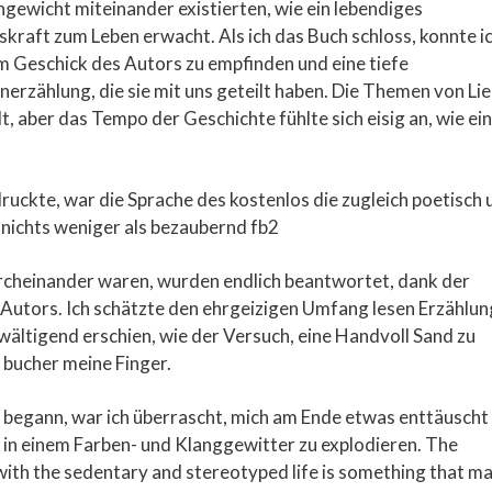
hgewicht miteinander existierten, wie ein lebendiges
kraft zum Leben erwacht. Als ich das Buch schloss, konnte i
em Geschick des Autors zu empfinden und eine tiefe
rzählung, die sie mit uns geteilt haben. Die Themen von Li
 aber das Tempo der Geschichte fühlte sich eisig an, wie ein
ckte, war die Sprache des kostenlos die zugleich poetisch 
 nichts weniger als bezaubernd fb2
urcheinander waren, wurden endlich beantwortet, dank der
 Autors. Ich schätzte den ehrgeizigen Umfang lesen Erzählun
ältigend erschien, wie der Versuch, eine Handvoll Sand zu
h bucher meine Finger.
d begann, war ich überrascht, mich am Ende etwas enttäuscht
t in einem Farben- und Klanggewitter zu explodieren. The
 with the sedentary and stereotyped life is something that m