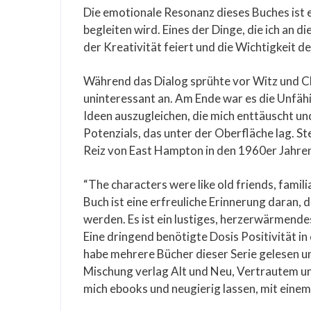
Die emotionale Resonanz dieses Buches ist 
begleiten wird. Eines der Dinge, die ich an d
der Kreativität feiert und die Wichtigkeit 
Während das Dialog sprühte vor Witz und Ch
uninteressant an. Am Ende war es die Unfäh
Ideen auszugleichen, die mich enttäuscht und
Potenzials, das unter der Oberfläche lag. St
Reiz von East Hampton in den 1960er Jahre
“The characters were like old friends, famil
Buch ist eine erfreuliche Erinnerung daran,
werden. Es ist ein lustiges, herzerwärmende
Eine dringend benötigte Dosis Positivität in 
habe mehrere Bücher dieser Serie gelesen und
Mischung verlag Alt und Neu, Vertrautem un
mich ebooks und neugierig lassen, mit eine