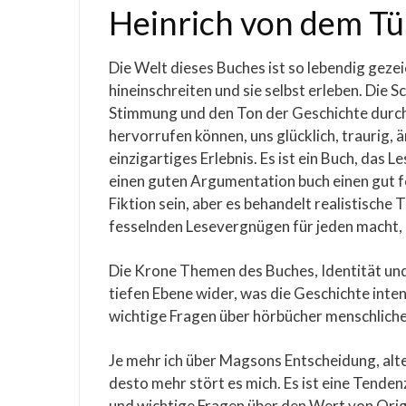
Heinrich von dem Tü
Die Welt dieses Buches ist so lebendig gezeich
hineinschreiten und sie selbst erleben. Die 
Stimmung und den Ton der Geschichte durch 
hervorrufen können, uns glücklich, traurig, 
einzigartiges Erlebnis. Es ist ein Buch, das L
einen guten Argumentation buch einen gut f
Fiktion sein, aber es behandelt realistische 
fesselnden Lesevergnügen für jeden macht, d
Die Krone Themen des Buches, Identität und 
tiefen Ebene wider, was die Geschichte inte
wichtige Fragen über hörbücher menschlich
Je mehr ich über Magsons Entscheidung, alte
desto mehr stört es mich. Es ist eine Tende
und wichtige Fragen über den Wert von Orig