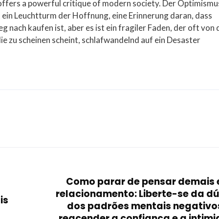
 offers a powerful critique of modern society. Der Optimismu
st ein Leuchtturm der Hoffnung, eine Erinnerung daran, dass
 nach kaufen ist, aber es ist ein fragiler Faden, der oft von
ie zu scheinen scheint, schlafwandelnd auf ein Desaster
Como parar de pensar demais
relacionamento: Liberte-se da dú
is
dos padrões mentais negativo
reacender a confiança e a intimi