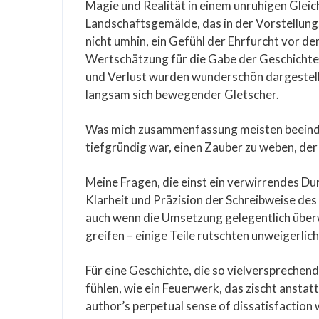
Magie und Realität in einem unruhigen Gleic
Landschaftsgemälde, das in der Vorstellungs
nicht umhin, ein Gefühl der Ehrfurcht vor d
Wertschätzung für die Gabe der Geschichtene
und Verlust wurden wunderschön dargestellt,
langsam sich bewegender Gletscher.
Was mich zusammenfassung meisten beeindru
tiefgründig war, einen Zauber zu weben, der
Meine Fragen, die einst ein verwirrendes D
Klarheit und Präzision der Schreibweise des
auch wenn die Umsetzung gelegentlich überw
greifen – einige Teile rutschten unweigerlic
Für eine Geschichte, die so vielversprechen
fühlen, wie ein Feuerwerk, das zischt anstat
author’s perpetual sense of dissatisfaction