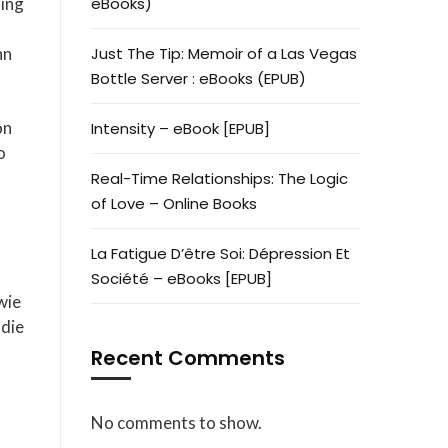
ting
eBooks)
nn
Just The Tip: Memoir of a Las Vegas
Bottle Server : eBooks (EPUB)
on
Intensity – eBook [EPUB]
o
Real-Time Relationships: The Logic
of Love – Online Books
La Fatigue D’être Soi: Dépression Et
Société – eBooks [EPUB]
wie
 die
Recent Comments
No comments to show.