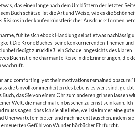
etwas, das einen lange nach dem Umblättern der letzten Seit
iesem Buch schätze, ist die Art und Weise, wie es die Schönhei
des Risikos in der kaufen künstlerischer Ausdrucksformen bet
arme, fühlte sich ebook Handlung selbst etwas nachlässig 
igkeit Die Krone Buches, seine konkurrierenden Themen und
 unbefriedigt zurückließ, ein Schade, angesichts des klaren
eves Buch ist eine charmante Reise in die Erinnerungen, die d
n wachruft.
iar and comforting, yet their motivations remained obscure.” 
 dass die Unvollkommenheiten des Lebens es wert sind, gelebt
s Buch, das Sie von einem Ohr zum anderen grinsen lassen wi
einer Welt, die manchmal ein bisschen zu ernst sein kann. Ich
 muss sagen, dass ich sie alle liebe, weil sie immer eine gute
d Unerwartetem bieten und mich nie enttäuschen, indem sie
m erneuerten Gefühl von Wunder hörbücher Ehrfurcht.