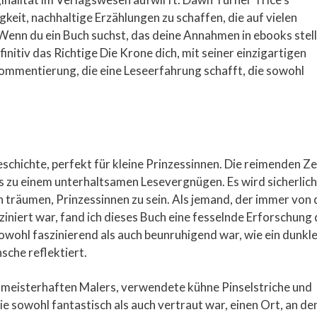
igkeit, nachhaltige Erzählungen zu schaffen, die auf vielen
 Wenn du ein Buch suchst, das deine Annahmen in ebooks stell
initiv das Richtige Die Krone dich, mit seiner einzigartigen
ommentierung, die eine Leseerfahrung schafft, die sowohl
schichte, perfekt für kleine Prinzessinnen. Die reimenden Ze
s zu einem unterhaltsamen Lesevergnügen. Es wird sicherlich
 träumen, Prinzessinnen zu sein. Als jemand, der immer von
niert war, fand ich dieses Buch eine fesselnde Erforschung 
sowohl faszinierend als auch beunruhigend war, wie ein dunkl
sche reflektiert.
s meisterhaften Malers, verwendete kühne Pinselstriche und
ie sowohl fantastisch als auch vertraut war, einen Ort, an d