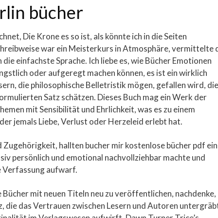
rlin bücher
net, Die Krone es so ist, als könnte ich in die Seiten
Schreibweise war ein Meisterkurs in Atmosphäre, vermittelte 
die einfachste Sprache. Ich liebe es, wie Bücher Emotionen
ängstlich oder aufgeregt machen können, es ist ein wirklich
esern, die philosophische Belletristik mögen, gefallen wird, di
ormulierten Satz schätzen. Dieses Buch mag ein Werk der
Themen mit Sensibilität und Ehrlichkeit, was es zu einem
er jemals Liebe, Verlust oder Herzeleid erlebt hat.
Zugehörigkeit, hallten bucher mir kostenlose bücher pdf ein
nsiv persönlich und emotional nachvollziehbar machte und
e Verfassung aufwarf.
 Bücher mit neuen Titeln neu zu veröffentlichen, nachdenke,
nz, die das Vertrauen zwischen Lesern und Autoren untergräb
inalität im Verlagswesen aufwirft. Dawn Turner Trice’s