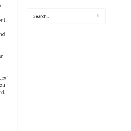
e
t
ont.
und
en
Lex’
 zu
rd.