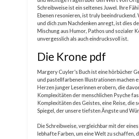
Schreibweise ist ein seltenes Juwel. Ihre Fäh
Ebenen resonieren, ist truly beeindruckend.
und dich zum Nachdenken anregt, ist dies def
Mischung aus Humor, Pathos und sozialer K
unvergesslich als auch eindrucksvoll ist.
Die Krone pdf
Margery Cuyler’s Buch ist eine hörbücher Ge
und pastellfarbenen Illustrationen machen e
Herzen junger Leserinnen erobern, die davon
Komplexitäten der menschlichen Psyche faszi
Komplexitäten des Geistes, eine Reise, die 
Spiegel, der unsere tiefsten Ängste und Wün
Die Schreibweise, vergleichbar mit der eine
lebhafte Farben, um eine Welt zu schaffen, d