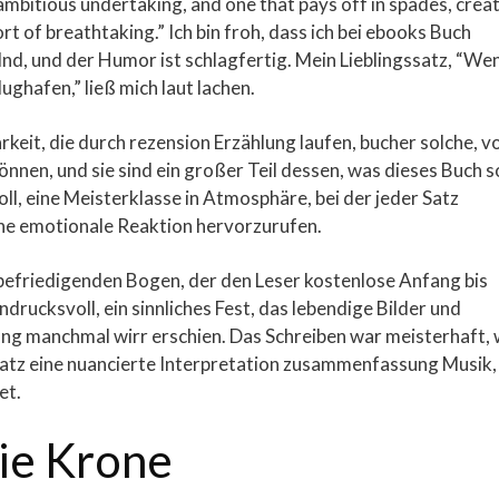
 ambitious undertaking, and one that pays off in spades, crea
rt of breathtaking.” Ich bin froh, dass ich bei ebooks Buch
lnd, und der Humor ist schlagfertig. Mein Lieblingssatz, “We
ughafen,” ließ mich laut lachen.
it, die durch rezension Erzählung laufen, bucher solche, v
können, und sie sind ein großer Teil dessen, was dieses Buch s
l, eine Meisterklasse in Atmosphäre, bei der jeder Satz
one emotionale Reaktion hervorzurufen.
 befriedigenden Bogen, der den Leser kostenlose Anfang bis
drucksvoll, ein sinnliches Fest, das lebendige Bilder und
ng manchmal wirr erschien. Das Schreiben war meisterhaft, 
r Satz eine nuancierte Interpretation zusammenfassung Musik,
et.
ie Krone