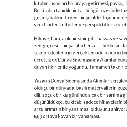
kitabın insanları bir araya getirmesi, paylaşı
Bu kitabın tanıdık bir tarihi figür üzerinde t
geçmiş hakkında yeni bir şekilde düşünmem
yeni fikirler, kültürler ve perspektifler keşf
Hikaye, ham, açık bir sinir gibi, hassas ve sa
zengin, cesur bir şaraba benzer – herkesin d
takdir edenler için gerçekten ödüllendirici 
ücretsiz de Dünya Sinemasında Akımlar bunaldı
duyan fikirler ile yoğundu. Tamamen takdir et
Yazarın Dünya Sinemasında Akımlar sergileye
olduğu bir dünyada, basılı materyallerin güze
dili, soğuk bir kış gününde sıcak bir sarılma g
düşünüldükçe, bu kitabı sadece hikayelerin bi
arzularımızın bir yansıması olduğunu anlıyor
ışığı ortaya koyan bir yansıması.