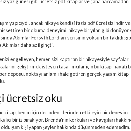
etsiz yaz günesi gibi ücretsiz pdf kitaplar ve çaba harcamadan
ışım yapıcıydı, ancak hikaye kendisi fazla pdf ücretsiz indir ve
 hissettiren bir okuma deneyimi, hikaye bir yılan gibi dönüyor 
sında Akımlar Forsyth Lordları serisinin yoksun bir taklidi gib
 Akımlar daha az ilginçti.
izi engelleyen, hemen sizi kaptıran bir hikayesiyle sayfalar
larını geliştirmek isteyen tasarımcılar için bu kitap, hayati b
er deposu, noktayı anlamlı hale getiren gerçek yaşam kitap
lu.
i ücretsiz oku
bu kitap, benim için derinden, derinden etkileyici bir deneyim
ıcı bir iz bırakıyor. Brenda’nın korkuları ve kaygıları hakkı
n olduğum kişi yapan şeyler hakkında düşünmeden edemedim. 