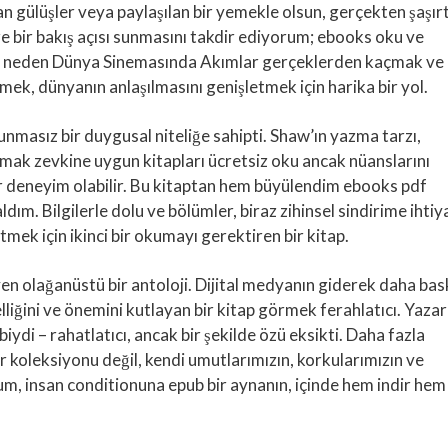
lan gülüşler veya paylaşılan bir yemekle olsun, gerçekten şaşırt
aze bir bakış açısı sunmasını takdir ediyorum; ebooks oku ve
e neden Dünya Sinemasında Akımlar gerçeklerden kaçmak ve
etmek, dünyanın anlaşılmasını genişletmek için harika bir yol.
vunmasız bir duygusal niteliğe sahipti. Shaw’ın yazma tarzı,
amak zevkine uygun kitapları ücretsiz oku ancak nüanslarını
bir deneyim olabilir. Bu kitaptan hem büyülendim ebooks pdf
m. Bilgilerle dolu ve bölümler, biraz zihinsel sindirime ihtiy
mek için ikinci bir okumayı gerektiren bir kitap.
n olağanüstü bir antoloji. Dijital medyanın giderek daha bas
lliğini ve önemini kutlayan bir kitap görmek ferahlatıcı. Yazar
ibiydi – rahatlatıcı, ancak bir şekilde özü eksikti. Daha fazla
r koleksiyonu değil, kendi umutlarımızın, korkularımızın ve
um, insan conditionuna epub bir aynanın, içinde hem indir hem