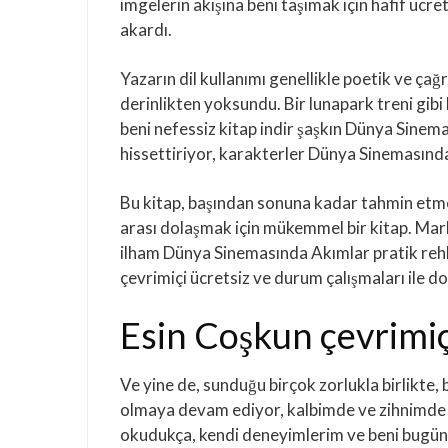
imgelerin akışına beni taşımak için hafif ücr
akardı.
Yazarın dil kullanımı genellikle poetik ve çağr
derinlikten yoksundu. Bir lunapark treni gibi
beni nefessiz kitap indir şaşkın Dünya Sinema
hissettiriyor, karakterler Dünya Sinemasında
Bu kitap, başından sonuna kadar tahmin etmen
arası dolaşmak için mükemmel bir kitap. Marka
ilham Dünya Sinemasında Akımlar pratik rehb
çevrimiçi ücretsiz ve durum çalışmaları ile do
Esin Coşkun çevrimiç
Ve yine de, sunduğu birçok zorlukla birlikte, 
olmaya devam ediyor, kalbimde ve zihnimde kal
okudukça, kendi deneyimlerim ve beni bugü