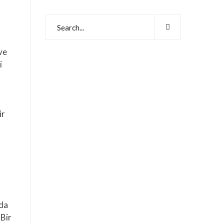
ve
i
ir
nda
Bir