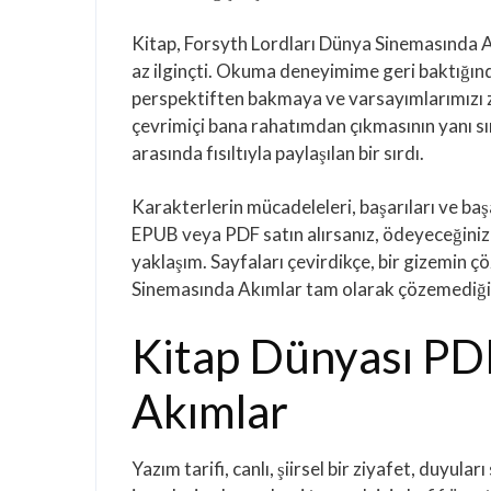
Kitap, Forsyth Lordları Dünya Sinemasında Akı
az ilginçti. Okuma deneyimime geri baktığında
perspektiften bakmaya ve varsayımlarımızı 
çevrimiçi bana rahatımdan çıkmasının yanı sır
arasında fısıltıyla paylaşılan bir sırdı.
Karakterlerin mücadeleleri, başarıları ve başa
EPUB veya PDF satın alırsanız, ödeyeceğiniz f
yaklaşım. Sayfaları çevirdikçe, bir gizemin 
Sinemasında Akımlar tam olarak çözemediğim
Kitap Dünyası PD
Akımlar
Yazım tarifi, canlı, şiirsel bir ziyafet, duyula