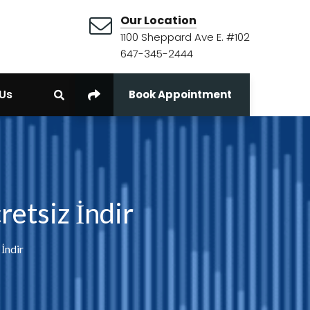
Our Location
1100 Sheppard Ave E. #102
647-345-2444
Us
Book Appointment
etsiz İndir
İndir