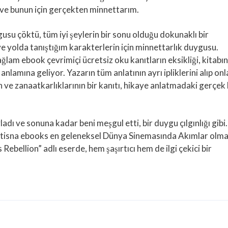
 ve bunun için gerçekten minnettarım.
usu çöktü, tüm iyi şeylerin bir sonu olduğu dokunaklı bir
 yolda tanıştığım karakterlerin için minnettarlık duygusu.
ğlam ebook çevrimiçi ücretsiz oku kanıtların eksikliği, kitabın
anlamına geliyor. Yazarın tüm anlatının ayrı ipliklerini alıp onl
nın ve zanaatkarlıklarının bir kanıtı, hikaye anlatmadaki gerçek 
ladı ve sonuna kadar beni meşgul etti, bir duygu çılgınlığı gibi.
ir istisna ebooks en geleneksel Dünya Sinemasında Akımlar olm
Rebellion” adlı eserde, hem şaşırtıcı hem de ilgi çekici bir