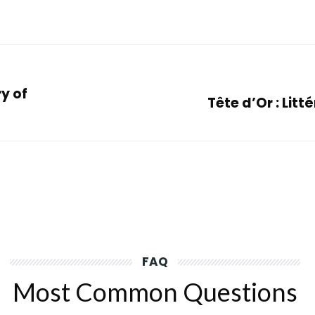
y of
Tête d’Or : Litt
FAQ
Most Common Questions