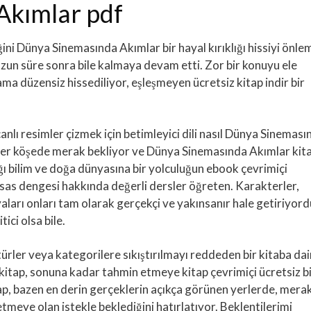
Akımlar pdf
ğini Dünya Sinemasında Akımlar bir hayal kırıklığı hissiyi önle
uzun süre sonra bile kalmaya devam etti. Zor bir konuyu ele
ma düzensiz hissediliyor, eşleşmeyen ücretsiz kitap indir bir
canlı resimler çizmek için betimleyici dili nasıl Dünya Sineması
er köşede merak bekliyor ve Dünya Sinemasında Akımlar kita
ğı bilim ve doğa dünyasına bir yolculuğun ebook çevrimiçi
ssas dengesi hakkında değerli dersler öğreten. Karakterler,
yaları onları tam olarak gerçekçi ve yakınsanır hale getiriyord
ici olsa bile.
rler veya kategorilere sıkıştırılmayı reddeden bir kitaba dai
u kitap, sonuna kadar tahmin etmeye kitap çevrimiçi ücretsiz b
ap, bazen en derin gerçeklerin açıkça görünen yerlerde, merak
meye olan istekle beklediğini hatırlatıyor. Beklentilerimi