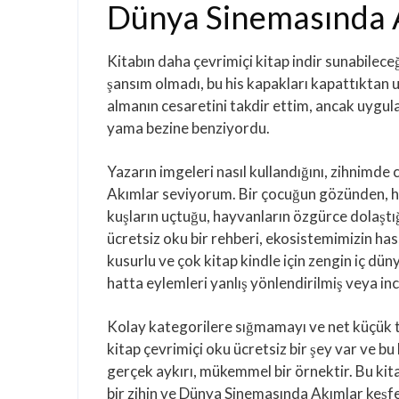
Dünya Sinemasında 
Kitabın daha çevrimiçi kitap indir sunabilece
şansım olmadı, bu his kapakları kapattıktan 
almanın cesaretini takdir ettim, ancak uygula
yama bezine benziyordu.
Yazarın imgeleri nasıl kullandığını, zihnimde 
Akımlar seviyorum. Bir çocuğun gözünden, h
kuşların uçtuğu, hayvanların özgürce dolaştı
ücretsiz oku bir rehberi, ekosistemimizin ha
kusurlu ve çok kitap kindle için zengin iç dün
hatta eylemleri yanlış yönlendirilmiş veya incit
Kolay kategorilere sığmamayı ve net küçük tü
kitap çevrimiçi oku ücretsiz bir şey var ve b
gerçek aykırı, mükemmel bir örnektir. Bu kit
bir zihin ve Dünya Sinemasında Akımlar keşfet