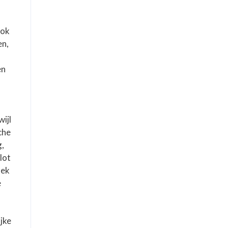
ook
en,
en
wijl
che
g,
lot
oek
e
jke