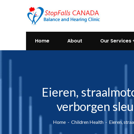
Home
About
Our Services
Eieren, straalmot
verborgen sleut
Home
Children Health
Eieren, stra