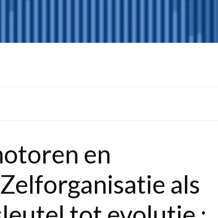
motoren en
Zelforganisatie als
eutel tot evolutie :