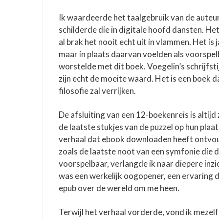
Ik waardeerde het taalgebruik van de auteur
schilderde die in digitale hoofd dansten. He
al brak het nooit echt uit in vlammen. Het i
maar in plaats daarvan voelden als voorspel
worstelde met dit boek. Voegelin’s schrijfsti
zijn echt de moeite waard. Het is een boek da
filosofie zal verrijken.
De afsluiting van een 12-boekenreis is altij
de laatste stukjes van de puzzel op hun plaa
verhaal dat ebook downloaden heeft ontvouw
zoals de laatste noot van een symfonie die die
voorspelbaar, verlangde ik naar diepere inz
was een werkelijk oogopener, een ervaring 
epub over de wereld om me heen.
Terwijl het verhaal vorderde, vond ik mezelf