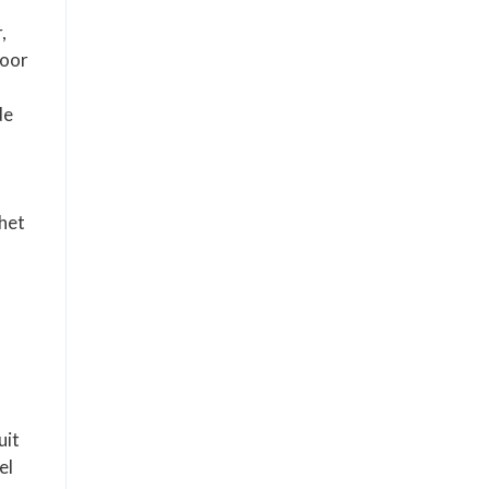
,
voor
n
de
het
uit
el