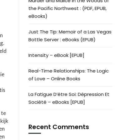
Murder and Malice in the Woods of
the Pacific Northwest : (PDF, EPUB,
eBooks)
Just The Tip: Memoir of a Las Vegas
an
Bottle Server : eBooks (EPUB)
g.
eld
Intensity – eBook [EPUB]
Real-Time Relationships: The Logic
ie
of Love – Online Books
tis
La Fatigue D’être Soi: Dépression Et
Société – eBooks [EPUB]
 te
kijk
Recent Comments
en
 en