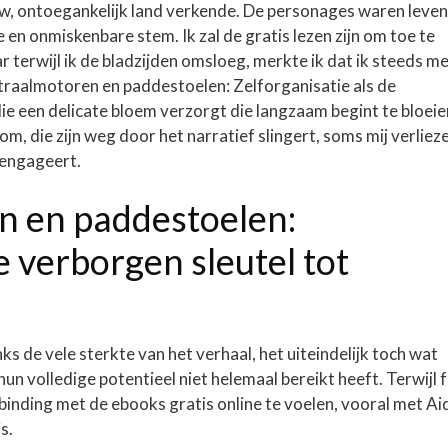
ieuw, ontoegankelijk land verkende. De personages waren leve
 en onmiskenbare stem. Ik zal de gratis lezen zijn om toe te
r terwijl ik de bladzijden omsloeg, merkte ik dat ik steeds m
 straalmotoren en paddestoelen: Zelforganisatie als de
ie een delicate bloem verzorgt die langzaam begint te bloeie
om, die zijn weg door het narratief slingert, soms mij verliez
j engageert.
en en paddestoelen:
e verborgen sleutel tot
ks de vele sterkte van het verhaal, het uiteindelijk toch wat
un volledige potentieel niet helemaal bereikt heeft. Terwijl 
erbinding met de ebooks gratis online te voelen, vooral met A
s.