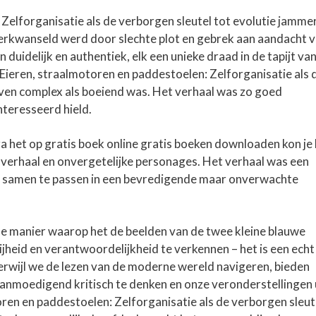
Zelforganisatie als de verborgen sleutel tot evolutie jammer
 verkwanseld werd door slechte plot en gebrek aan aandacht 
uidelijk en authentiek, elk een unieke draad in de tapijt va
ieren, straalmotoren en paddestoelen: Zelforganisatie als 
even complex als boeiend was. Het verhaal was zo goed
nteresseerd hield.
 het op gratis boek online gratis boeken downloaden kon je 
e verhaal en onvergetelijke personages. Het verhaal was een
om samen te passen in een bevredigende maar onverwachte
de manier waarop het de beelden van de twee kleine blauwe
jheid en verantwoordelijkheid te verkennen – het is een echt
erwijl we de lezen van de moderne wereld navigeren, bieden
 aanmoedigend kritisch te denken en onze veronderstellingen 
oren en paddestoelen: Zelforganisatie als de verborgen sleut