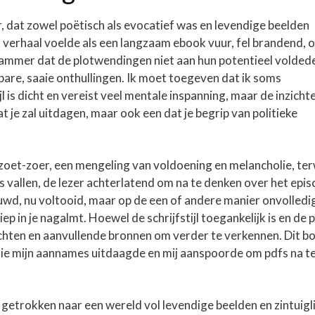
, dat zowel poëtisch als evocatief was en levendige beelden
t verhaal voelde als een langzaam ebook vuur, fel brandend, 
s jammer dat de plotwendingen niet aan hun potentieel volded
bare, saaie onthullingen. Ik moet toegeven dat ik soms
jl is dicht en vereist veel mentale inspanning, maar de inzicht
t je zal uitdagen, maar ook een dat je begrip van politieke
d zoet-zoer, een mengeling van voldoening en melancholie, ter
ts vallen, de lezer achterlatend om na te denken over het epis
d, nu voltooid, maar op de een of andere manier onvolledi
p in je nagalmt. Hoewel de schrijfstijl toegankelijk is en de p
ichten en aanvullende bronnen om verder te verkennen. Dit b
die mijn aannames uitdaagde en mij aanspoorde om pdfs na t
 getrokken naar een wereld vol levendige beelden en zintuigli