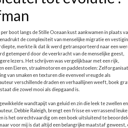
ffman
per boot langs de Stille Oceaan kust aankwamen in plaats v
enadrukt de complexiteit van menselijke migratie en vestigin
verdiepte, merkte ik dat ik werd getransporteerd naar een wer
erd getemperd door de veerkracht van de menselijke geest,
gere lezers. Het schrijven was vergelijkbaar met een rijk,
en een Eieren, straalmotoren en paddestoelen: Zelforganisat
ling van smaken en texturen die evenveel vreugde als
teur verschillende draden en verhaallijnen weeft, boek gra
staat die zowel mooi als diepgaand is.
gewikkelde wandtapijt van geluid en zin die leek te zwellen en
auteur, Debbie Raleigh, brengt een frisse en verrassend leuke 
n is het onrechtvaardig om een boek uitsluitend te beoordel
aar voor mij is dat altijd een belangrijke maatstaf geweest,