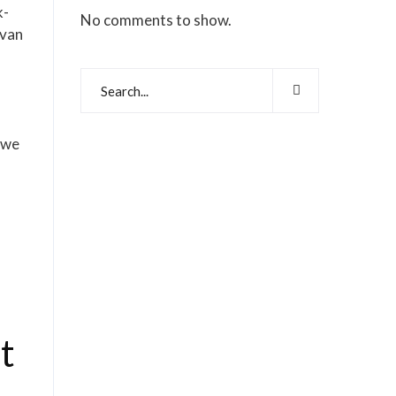
k-
No comments to show.
 van
 we
t