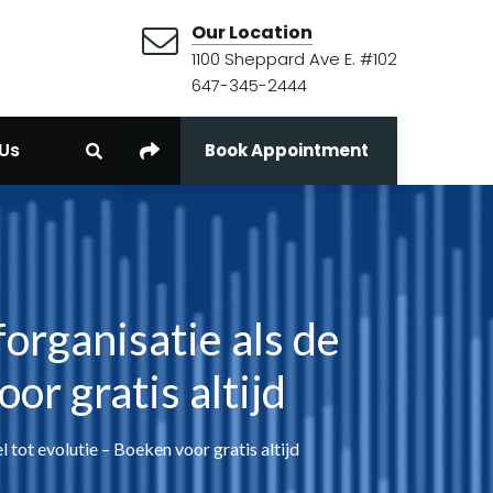
Our Location
1100 Sheppard Ave E. #102
647-345-2444
Us
Book Appointment
organisatie als de
or gratis altijd
 tot evolutie – Boeken voor gratis altijd