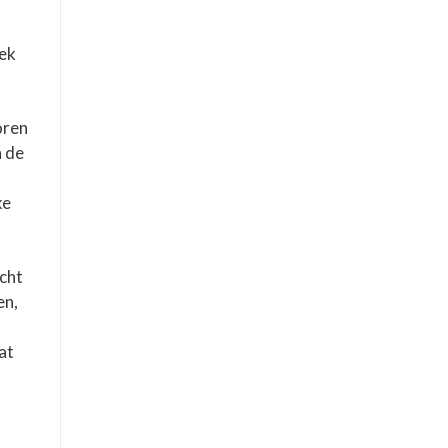
oek
oren
n de
ke
cht
en,
at