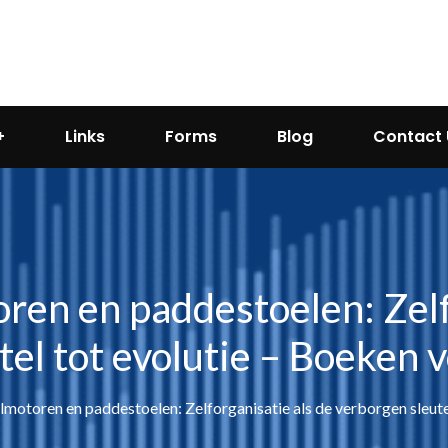
Links
Forms
Blog
Contact 
oren en paddestoelen: Zelf
el tot evolutie – Boeken vo
almotoren en paddestoelen: Zelforganisatie als de verborgen sleutel