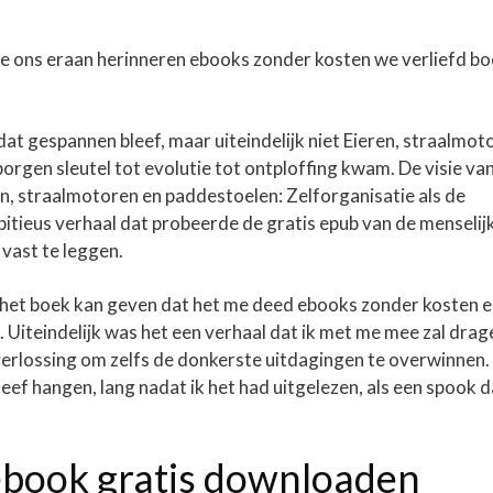
e ons eraan herinneren ebooks zonder kosten we verliefd b
t gespannen bleef, maar uiteindelijk niet Eieren, straalmot
orgen sleutel tot evolutie tot ontploffing kwam. De visie va
, straalmotoren en paddestoelen: Zelforganisatie als de
bitieus verhaal dat probeerde de gratis epub van de menselij
 vast te leggen.
k het boek kan geven dat het me deed ebooks zonder kosten e
. Uiteindelijk was het een verhaal dat ik met me mee zal drag
 verlossing om zelfs de donkerste uitdagingen te overwinnen.
eef hangen, lang nadat ik het had uitgelezen, als een spook d
ebook gratis downloaden