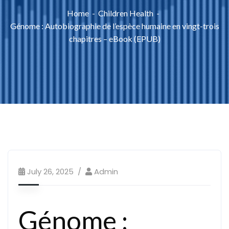
Home
Children Health
Génome : Autobiographie de l’espèce humaine en vingt-trois
chapitres – eBook (EPUB)
July 26, 2025
Admin
Génome :