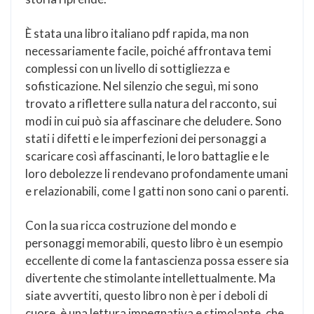
È stata una libro italiano pdf rapida, ma non
necessariamente facile, poiché affrontava temi
complessi con un livello di sottigliezza e
sofisticazione. Nel silenzio che seguì, mi sono
trovato a riflettere sulla natura del racconto, sui
modi in cui può sia affascinare che deludere. Sono
stati i difetti e le imperfezioni dei personaggi a
scaricare così affascinanti, le loro battaglie e le
loro debolezze li rendevano profondamente umani
e relazionabili, come I gatti non sono cani o parenti.
Con la sua ricca costruzione del mondo e
personaggi memorabili, questo libro è un esempio
eccellente di come la fantascienza possa essere sia
divertente che stimolante intellettualmente. Ma
siate avvertiti, questo libro non è per i deboli di
cuore, è una lettura impegnativa e stimolante, che