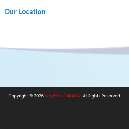
Our Location
Copyright ©
2026
StopFalls
CANADA
. All Rights Reserved.
Design By:
Web Designer Ajax
|
Web Designer in Pickering
Modern Stairs
|
Custom Stairs
|
Floating Stairs