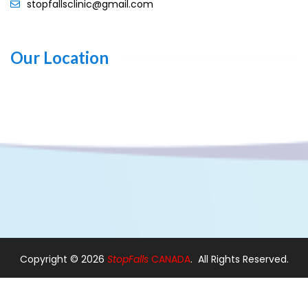
stopfallsclinic@gmail.com
Our Location
Copyright ©
2026
StopFalls
CANADA
. All Rights Reserved.
Design By:
Web Designer Ajax
|
Web Designer in Pickering