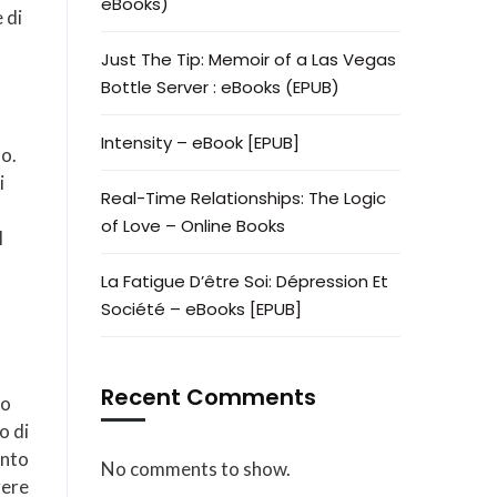
eBooks)
 di
Just The Tip: Memoir of a Las Vegas
Bottle Server : eBooks (EPUB)
Intensity – eBook [EPUB]
so.
i
Real-Time Relationships: The Logic
of Love – Online Books
l
La Fatigue D’être Soi: Dépression Et
Société – eBooks [EPUB]
Recent Comments
io
o di
ento
No comments to show.
gere