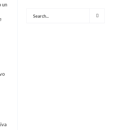
o un
e
evo
civa