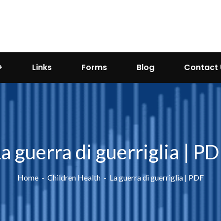
Links
Forms
Blog
Contact 
a guerra di guerriglia | P
Home
Children Health
La guerra di guerriglia | PDF