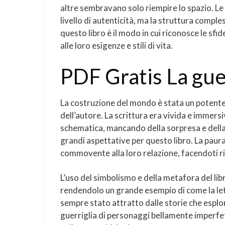
altre sembravano solo riempire lo spazio. Le
livello di autenticità, ma la struttura compl
questo libro è il modo in cui riconosce le sf
alle loro esigenze e stili di vita.
PDF Gratis La guer
La costruzione del mondo è stata un potente 
dell’autore. La scrittura era vivida e immer
schematica, mancando della sorpresa e della
grandi aspettative per questo libro. La paur
commovente alla loro relazione, facendoti rif
L’uso del simbolismo e della metafora del li
rendendolo un grande esempio di come la let
sempre stato attratto dalle storie che esplo
guerriglia di personaggi bellamente imperfet