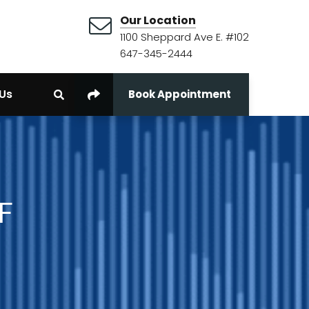
Our Location
1100 Sheppard Ave E. #102
647-345-2444
Us
Book Appointment
DF