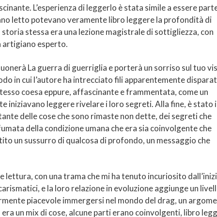
cinante. L’esperienza di leggerlo è stata simile a essere parte
ano letto potevano veramente libro leggere la profondità di
toria stessa era una lezione magistrale di sottigliezza, con
n artigiano esperto.
isuonerà La guerra di guerriglia e porterà un sorriso sul tuo vi
modo in cui l’autore ha intrecciato fili apparentemente disparat
 stesso coesa eppure, affascinante e frammentata, come un
iniziavano leggere rivelare i loro segreti. Alla fine, è stato i
ietante delle cose che sono rimaste non dette, dei segreti che
sfumata della condizione umana che era sia coinvolgente che
entito un sussurro di qualcosa di profondo, un messaggio che
 lettura, con una trama che mi ha tenuto incuriosito dall’iniz
arismatici, e la loro relazione in evoluzione aggiunge un livell
olarmente piacevole immergersi nel mondo del drag, un argom
 era un mix di cose, alcune parti erano coinvolgenti, libro leg