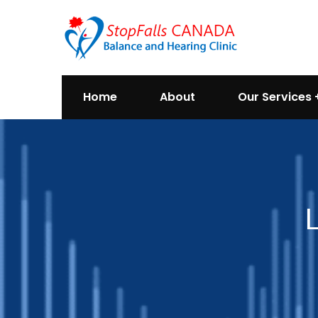
Home
About
Our Services
L