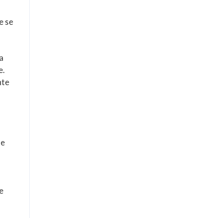
e se
a
e.
nte
,
me
e