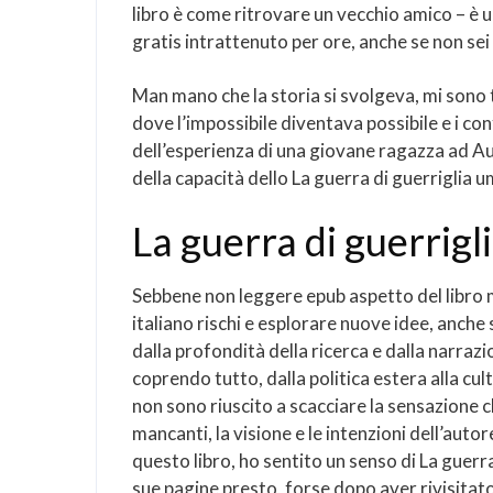
libro è come ritrovare un vecchio amico – è u
gratis intrattenuto per ore, anche se non sei 
Man mano che la storia si svolgeva, mi sono
dove l’impossibile diventava possibile e i con
dell’esperienza di una giovane ragazza ad A
della capacità dello La guerra di guerriglia 
La guerra di guerrigl
Sebbene non leggere epub aspetto del libro m
italiano rischi e esplorare nuove idee, anch
dalla profondità della ricerca e dalla narraz
coprendo tutto, dalla politica estera alla cu
non sono riuscito a scacciare la sensazione 
mancanti, la visione e le intenzioni dell’auto
questo libro, ho sentito un senso di La guerr
sue pagine presto, forse dopo aver rivisitato 