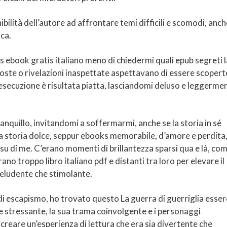
bilità dell’autore ad affrontare temi difficili e scomodi, anch
ica.
s ebook gratis italiano meno di chiedermi quali epub segreti l
oste o rivelazioni inaspettate aspettavano di essere scopert
esecuzione è risultata piatta, lasciandomi deluso e leggerme
ranquillo, invitandomi a soffermarmi, anche se la storia in sé
na storia dolce, seppur ebooks memorabile, d’amore e perdita
su di me. C’erano momenti di brillantezza sparsi qua e là, co
no troppo libro italiano pdf e distanti tra loro per elevare il
deludente che stimolante.
 escapismo, ho trovato questo La guerra di guerriglia esser
e stressante, la sua trama coinvolgente e i personaggi
reare un’esperienza di lettura che era sia divertente che