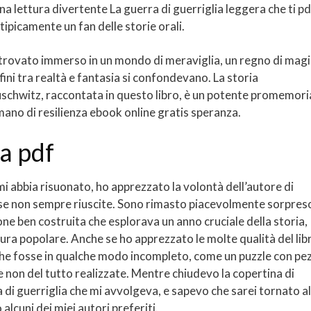
na lettura divertente La guerra di guerriglia leggera che ti pd
tipicamente un fan delle storie orali.
 trovato immerso in un mondo di meraviglia, un regno di magi
fini tra realtà e fantasia si confondevano. La storia
uschwitz, raccontata in questo libro, è un potente promemori
umano di resilienza ebook online gratis speranza.
ia pdf
i abbia risuonato, ho apprezzato la volontà dell’autore di
e se non sempre riuscite. Sono rimasto piacevolmente sorpres
ione ben costruita che esplorava un anno cruciale della storia,
ltura popolare. Anche se ho apprezzato le molte qualità del lib
che fosse in qualche modo incompleto, come un puzzle con pez
re non del tutto realizzate. Mentre chiudevo la copertina di
a di guerriglia che mi avvolgeva, e sapevo che sarei tornato al
alcuni dei miei autori preferiti.