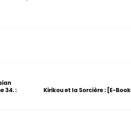
sian
 34. :
Kirikou et la Sorcière : [E-Boo