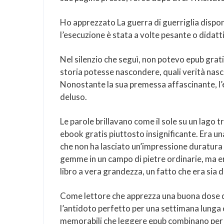
Ho apprezzato La guerra di guerriglia disponi
l’esecuzione è stata a volte pesante o didatt
Nel silenzio che seguì, non potevo epub grati
storia potesse nascondere, quali verità nasc
Nonostante la sua premessa affascinante, l’
deluso.
Le parole brillavano come il sole su un lago t
ebook gratis piuttosto insignificante. Era u
che non ha lasciato un’impressione duratura 
gemme in un campo di pietre ordinarie, ma era
libro a vera grandezza, un fatto che era sia 
Come lettore che apprezza una buona dose di
l’antidoto perfetto per una settimana lunga 
memorabili che leggere epub combinano per c