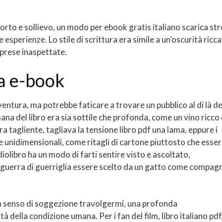
nforto e sollievo, un modo per ebook gratis italiano scarica st
esperienze. Lo stile di scrittura era simile a un’oscurità ricca
rprese inaspettate.
a e-book
vventura, ma potrebbe faticare a trovare un pubblico al di là de
ana del libro era sia sottile che profonda, come un vino ricco 
ra tagliente, tagliava la tensione libro pdf una lama, eppure i
nidimensionali, come ritagli di cartone piuttosto che esser
libro ha un modo di farti sentire visto e ascoltato,
La guerra di guerriglia essere scelto da un gatto come compag
 un senso di soggezione travolgermi, una profonda
 della condizione umana. Per i fan del film, libro italiano pdf