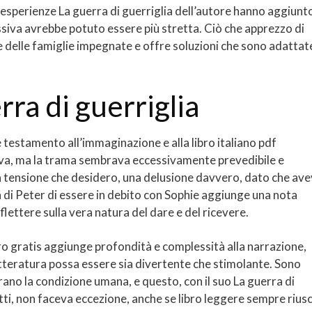
 esperienze La guerra di guerriglia dell’autore hanno aggiunt
essiva avrebbe potuto essere più stretta. Ciò che apprezzo di
ide delle famiglie impegnate e offre soluzioni che sono adattat
ra di guerriglia
testamento all’immaginazione e alla libro italiano pdf
siva, ma la trama sembrava eccessivamente prevedibile e
 tensione che desidero, una delusione davvero, dato che av
a di Peter di essere in debito con Sophie aggiunge una nota
lettere sulla vera natura del dare e del ricevere.
bro gratis aggiunge profondità e complessità alla narrazione,
teratura possa essere sia divertente che stimolante. Sono
rano la condizione umana, e questo, con il suo La guerra di
ti, non faceva eccezione, anche se libro leggere sempre rius