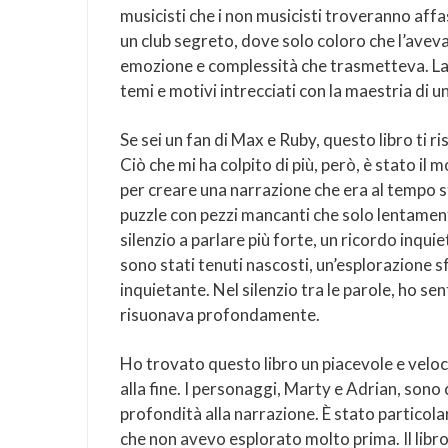
musicisti che i non musicisti troveranno affas
un club segreto, dove solo coloro che l’avev
emozione e complessità che trasmetteva. La s
temi e motivi intrecciati con la maestria di u
Se sei un fan di Max e Ruby, questo libro ti r
Ciò che mi ha colpito di più, però, è stato il 
per creare una narrazione che era al tempo
puzzle con pezzi mancanti che solo lentamente 
silenzio a parlare più forte, un ricordo inqu
sono stati tenuti nascosti, un’esplorazione 
inquietante. Nel silenzio tra le parole, ho s
risuonava profondamente.
Ho trovato questo libro un piacevole e veloce
alla fine. I personaggi, Marty e Adrian, sono c
profondità alla narrazione. È stato partic
che non avevo esplorato molto prima. Il libro