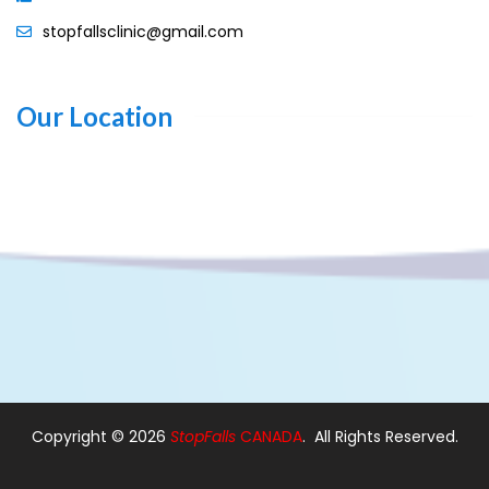
stopfallsclinic@gmail.com
Our Location
Copyright ©
2026
StopFalls
CANADA
. All Rights Reserved.