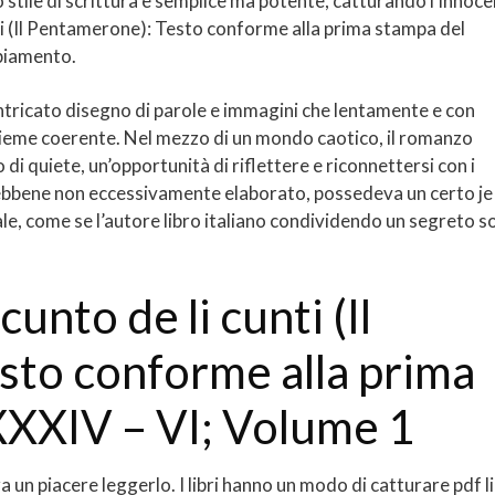
 stile di scrittura è semplice ma potente, catturando l’innoc
cunti (Il Pentamerone): Testo conforme alla prima stampa del
biamento.
e intricato disegno di parole e immagini che lentamente e con
nsieme coerente. Nel mezzo di un mondo caotico, il romanzo
i quiete, un’opportunità di riflettere e riconnettersi con i
a, sebbene non eccessivamente elaborato, possedeva un certo je
le, come se l’autore libro italiano condividendo un segreto s
unto de li cunti (Il
sto conforme alla prima
XXIV – VI; Volume 1
ra un piacere leggerlo. I libri hanno un modo di catturare pdf l