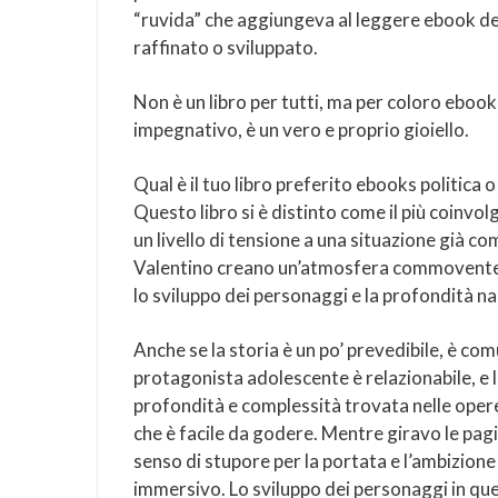
“ruvida” che aggiungeva al leggere ebook de
raffinato o sviluppato.
Non è un libro per tutti, ma per coloro ebook
impegnativo, è un vero e proprio gioiello.
Qual è il tuo libro preferito ebooks politica 
Questo libro si è distinto come il più coinvo
un livello di tensione a una situazione già co
Valentino creano un’atmosfera commovente e
lo sviluppo dei personaggi e la profondità nar
Anche se la storia è un po’ prevedibile, è com
protagonista adolescente è relazionabile, e l
profondità e complessità trovata nelle opere
che è facile da godere. Mentre giravo le pag
senso di stupore per la portata e l’ambizione
immersivo. Lo sviluppo dei personaggi in ques