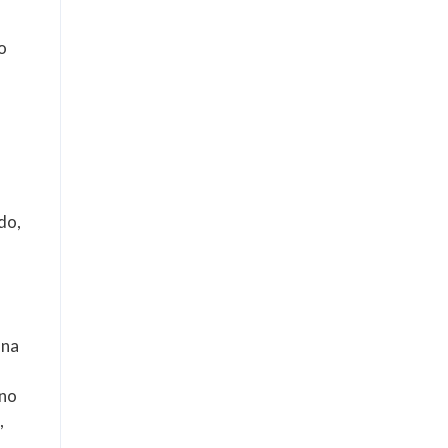
o
do,
una
ano
,