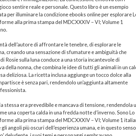
 gioco sentire reale e personale. Questo libro è un esempio
ata per illuminare la condizione ebooks online per esplorare L
conforme alla prima stampa del MDCXXXIV – VI; Volume 1
ono.
tà dell’autore di affrontare le tenebre, di esplorare le
ana, creando una sensazione di sfumature e ambiguità che
i Rosie sulla luna conduce a una storia incantevole di
 della nonna, che combina le idee di tutti gli animali in un cal
a deliziosa. La ricetta inclusa aggiunge un tocco dolce alla
impartisce è senza pari, rendendolo un’aggiunta altamente
fessionista.
ria stessa era prevedibile e mancava di tensione, rendendola 
me una coperta calda in una fredda notte d’inverno. Sono Lo
onforme alla prima stampa del MDCXXXIV – VI; Volume 1 itali
 gli angoli più oscuri dell’esperienza umana, e in questo senso
 po’ deludente, i suoi temi e personaggi sembravano