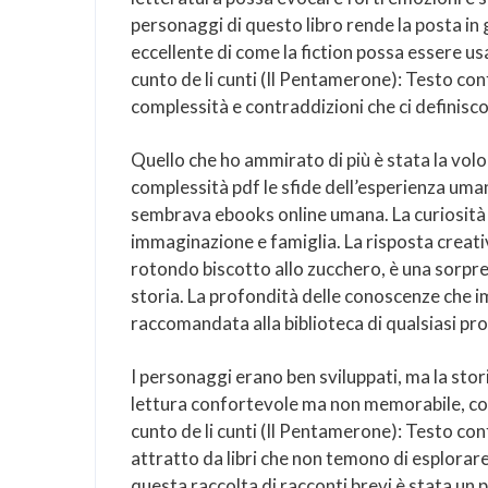
personaggi di questo libro rende la posta in
eccellente di come la fiction possa essere us
cunto de li cunti (Il Pentamerone): Testo 
complessità e contraddizioni che ci definisc
Quello che ho ammirato di più è stata la volon
complessità pdf le sfide dell’esperienza um
sembrava ebooks online umana. La curiosità d
immaginazione e famiglia. La risposta creativa
rotondo biscotto allo zucchero, è una sorpres
storia. La profondità delle conoscenze che 
raccomandata alla biblioteca di qualsiasi pro
I personaggi erano ben sviluppati, ma la sto
lettura confortevole ma non memorabile, co
cunto de li cunti (Il Pentamerone): Testo c
attratto da libri che non temono di esplorare
questa raccolta di racconti brevi è stata un