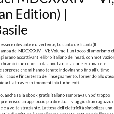
an Edition) |
asile
essere rilevante e divertente, Lo cunto de li cunti (Il
tampa del MDCXXXIV – VI; Volume 1 un tocco di umorismo c
 erano accattivanti e libro italiano delineati, con motivazio
hi amici che conosco da anni. La narrazione era una rete
a e sorprese che mi hanno tenuto indovinando fino all’ultimo
 il caos e l’incertezza dell’insegnamento, fornendo allo ste
darti attraverso i momenti più turbolenti.
o, anche se la ebook gratis italiano sembrava un po’ troppo
a preferisco un approccio più diretto. Il viaggio di un ragazzo 
 a volte straziante. L’attesa dell’elettricità simbolizza una