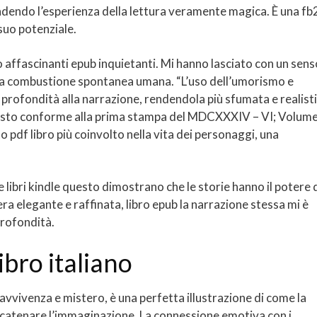
endendo l’esperienza della lettura veramente magica. È una fb
suo potenziale.
o affascinanti epub inquietanti. Mi hanno lasciato con un sens
lla combustione spontanea umana. “L’uso dell’umorismo e
 profondità alla narrazione, rendendola più sfumata e realisti
 Testo conforme alla prima stampa del MDCXXXIV – VI; Volume
o pdf libro più coinvolto nella vita dei personaggi, una
e libri kindle questo dimostrano che le storie hanno il potere 
era elegante e raffinata, libro epub la narrazione stessa mi è
profondità.
ibro italiano
avvivenza e mistero, è una perfetta illustrazione di come la
scatenare l’immaginazione. La connessione emotiva con i