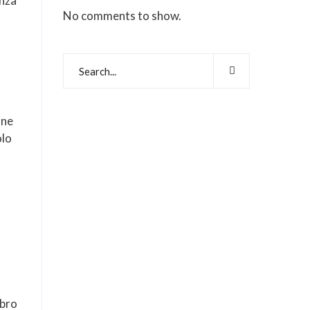
enza
No comments to show.
 ne
olo
ibro