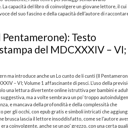
La capacità del libro di coinvolgere un giovane lettore, il cui
 voce del suo fascino e della capacità dell’autore di raccontar
(Il Pentamerone): Testo
 stampa del MDCXXXIV – VI;
tern ma introduce anche un Lo cunto de li cunti (Il Pentameron
IV – VI; Volume 1 affascinante di pesci. L’uso della previs
 una lettura divertente online istruttiva per bambini e adult
 e suggestiva, ma a volte sembrava un po’ troppo autoindulgen
stanza, e mancava della profondità e della complessità che
o per gli occhi, con epub gratis e simboli intricati che aggiun
ne brusca lascia il lettore insoddisfatto, come se l’autore ave
ore era coinvolgente, anche se un po’ grezzo, con una certa qual