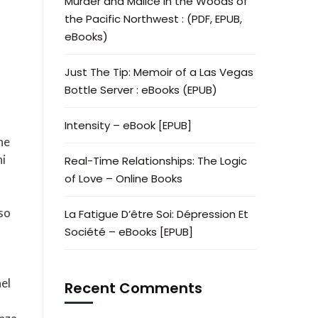
Murder and Malice in the Woods of
the Pacific Northwest : (PDF, EPUB,
eBooks)
Just The Tip: Memoir of a Las Vegas
Bottle Server : eBooks (EPUB)
Intensity – eBook [EPUB]
he
ni
Real-Time Relationships: The Logic
of Love – Online Books
sso
La Fatigue D’être Soi: Dépression Et
Société – eBooks [EPUB]
nel
Recent Comments