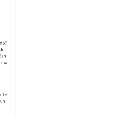
ndo?
ndo
 San
, ma
ente
 un