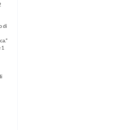
2
o di
ca.”
 1
di