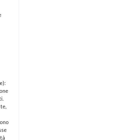
e
e):
ione
i.
te,
gono
sse
ità