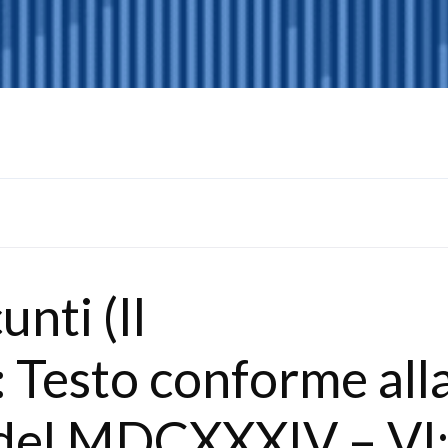
unti (Il
 Testo conforme all
del MDCXXXIV – VI