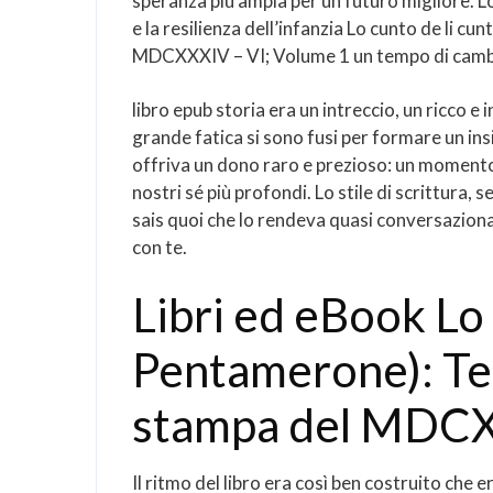
speranza più ampia per un futuro migliore. Lo
e la resilienza dell’infanzia Lo cunto de li 
MDCXXXIV – VI; Volume 1 un tempo di cam
libro epub storia era un intreccio, un ricco 
grande fatica si sono fusi per formare un i
offriva un dono raro e prezioso: un momento d
nostri sé più profondi. Lo stile di scrittur
sais quoi che lo rendeva quasi conversaziona
con te.
Libri ed eBook Lo c
Pentamerone): Te
stampa del MDCX
Il ritmo del libro era così ben costruito che e