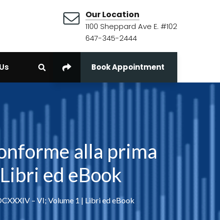
Our Location
1100 Sheppard Ave E. #102
647-345-2444
Us
Book Appointment
conforme alla prima
Libri ed eBook
MDCXXXIV – VI; Volume 1 | Libri ed eBook