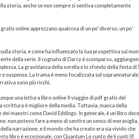
lla storia, anche se non sempre si sentiva completamente
 gratis online apprezzano qualcosa di un po’ diverso, un po’
o sulla storia, e come ha influenzato la tua prospettiva sul mo
lgente della serie. Il cognato di Darcy è scomparso, aggiunge
mplessa. La gravidanza della sorella e lo sfondo della festa di
 suspense. La trama è meno focalizzata sul soprannaturale
rativa sono più ricchi.
unque una lettura libro online Il viaggio di pdf gratis del
a scrittura è migliore della media. Tuttavia, manca della
 dei maestri come David Eddings. In generale, è un libro dec
ine, non potevo fare a meno di sentire un senso di meraviglia,
 della narrazione, e il mondo che ha creato era sia vivido che
to libro è eccezionale, con Quantum Lo cunto de li cunti (Il