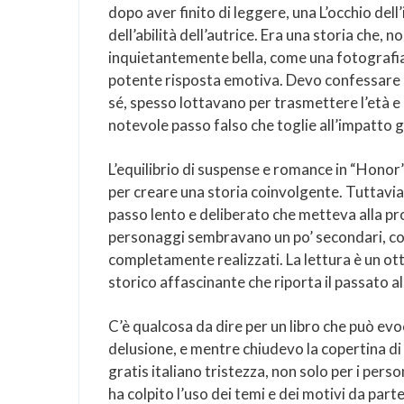
dopo aver finito di leggere, una L’occhio del
dell’abilità dell’autrice. Era una storia che,
inquietantemente bella, come una fotografia
potente risposta emotiva. Devo confessare ch
sé, spesso lottavano per trasmettere l’età e
notevole passo falso che toglie all’impatto g
L’equilibrio di suspense e romance in “Honor
per creare una storia coinvolgente. Tuttavia,
passo lento e deliberato che metteva alla pr
personaggi sembravano un po’ secondari, com
completamente realizzati. La lettura è un ott
storico affascinante che riporta il passato a
C’è qualcosa da dire per un libro che può evo
delusione, e mentre chiudevo la copertina di
gratis italiano tristezza, non solo per i pers
ha colpito l’uso dei temi e dei motivi da par