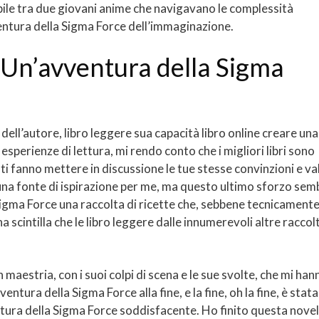
bile tra due giovani anime che navigavano le complessità
ventura della Sigma Force dell’immaginazione.
: Un’avventura della Sigma
dell’autore, libro leggere sua capacità libro online creare una
sperienze di lettura, mi rendo conto che i migliori libri sono
e ti fanno mettere in discussione le tue stesse convinzioni e val
una fonte di ispirazione per me, ma questo ultimo sforzo sem
 Sigma Force una raccolta di ricette che, sebbene tecnicament
a scintilla che le libro leggere dalle innumerevoli altre raccol
 maestria, con i suoi colpi di scena e le sue svolte, che mi han
entura della Sigma Force alla fine, e la fine, oh la fine, è stata
tura della Sigma Force soddisfacente. Ho finito questa novel