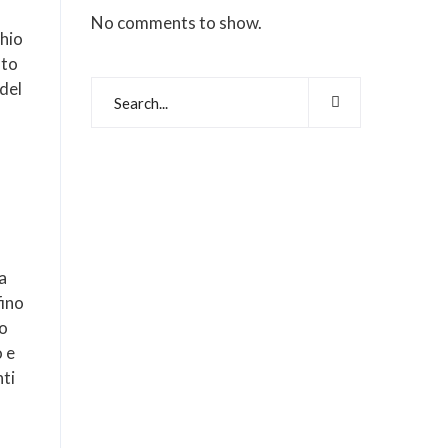
No comments to show.
chio
sto
del
a
fino
no
o e
nti