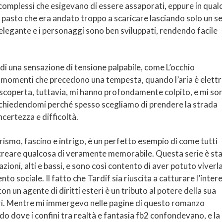
 complessi che esigevano di essere assaporati, eppure in qual
asto che era andato troppo a scaricare lasciando solo un s
 elegante e i personaggi sono ben sviluppati, rendendo facile
di una sensazione di tensione palpabile, come L’occhio
e momenti che precedono una tempesta, quando l’aria è elettr
uto-scoperta, tuttavia, mi hanno profondamente colpito, e mi so
, chiedendomi perché spesso scegliamo di prendere la strada
certezza e difficoltà.
rismo, fascino e intrigo, è un perfetto esempio di come tutti
creare qualcosa di veramente memorabile. Questa serie è st
azioni, alti e bassi, e sono così contento di aver potuto viverla
to sociale. Il fatto che Tardif sia riuscita a catturare l’inter
on un agente di diritti esteri è un tributo al potere della sua
tori. Mentre mi immergevo nelle pagine di questo romanzo
do dove i confini tra realtà e fantasia fb2 confondevano, e la