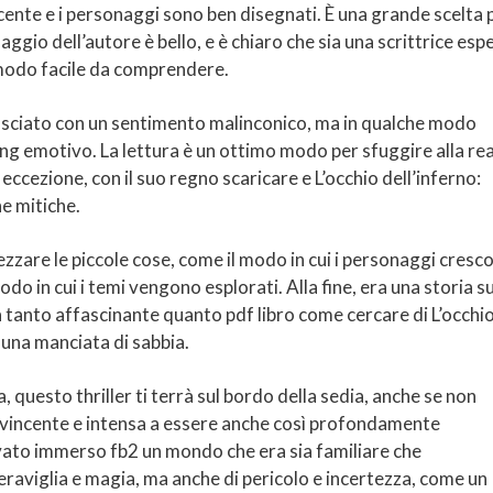
ncente e i personaggi sono ben disegnati. È una grande scelta 
aggio dell’autore è bello, e è chiaro che sia una scrittrice esp
 modo facile da comprendere.
 lasciato con un sentimento malinconico, ma in qualche modo
ng emotivo. La lettura è un ottimo modo per sfuggire alla rea
eccezione, con il suo regno scaricare e L’occhio dell’inferno:
e mitiche.
rezzare le piccole cose, come il modo in cui i personaggi cresc
modo in cui i temi vengono esplorati. Alla fine, era una storia su
a tanto affascinante quanto pdf libro come cercare di L’occhi
 una manciata di sabbia.
a, questo thriller ti terrà sul bordo della sedia, anche se non
vvincente e intensa a essere anche così profondamente
to immerso fb2 un mondo che era sia familiare che
aviglia e magia, ma anche di pericolo e incertezza, come un