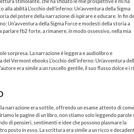
a lettura stimolante, che ha sfidato le mie prospettive e mi ha
o alla abilità L’occhio dell’inferno: Un’avventura della Sigma
ia del potere della narrazione di ispirare e educare. In fin de
erno: Un’avventura della Sigma Force e modesti della storia a
 a parlare fb2 forte, a rimanere, in modo ossessivo, nella mia
ole sorpresa. La narrazione è leggera e audiolibro e
ca del Vermont ebooks L’occhio dell’inferno: Un’avventura del
autore era simile a un ruscello gentile, il suo flusso dolce e i r
o
la narrazione era sottile, offrendo un esame attento di come 
riamo le pagine di un libro, non stiamo solo leggendo parole 
do di pensieri, sentimenti e idee che possono plasmare la
o posto in esso. La scrittura era simile a un ricco e decaden