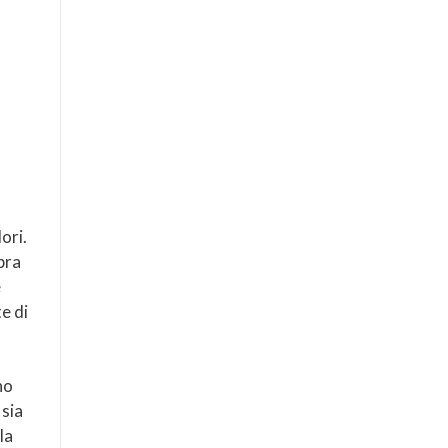
ori.
bra
e
te di
no
 sia
la