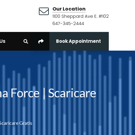
Our Location
1100 Sheppard Ave E. #102
647-345-2444
Us
Book Appointment
ma Force | Scaricare
 Scaricare Gratis