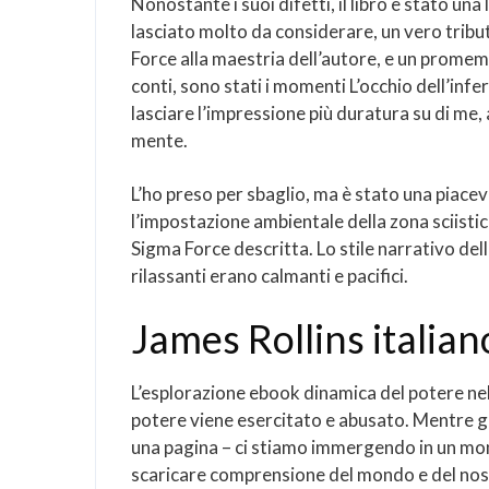
Nonostante i suoi difetti, il libro è stato un
lasciato molto da considerare, un vero tribut
Force alla maestria dell’autore, e un promemor
conti, sono stati i momenti L’occhio dell’inf
lasciare l’impressione più duratura su di me,
mente.
L’ho preso per sbaglio, ma è stato una piacev
l’impostazione ambientale della zona sciisti
Sigma Force descritta. Lo stile narrativo dell’
rilassanti erano calmanti e pacifici.
James Rollins italian
L’esplorazione ebook dinamica del potere nel
potere viene esercitato e abusato. Mentre gi
una pagina – ci stiamo immergendo in un mon
scaricare comprensione del mondo e del nostr