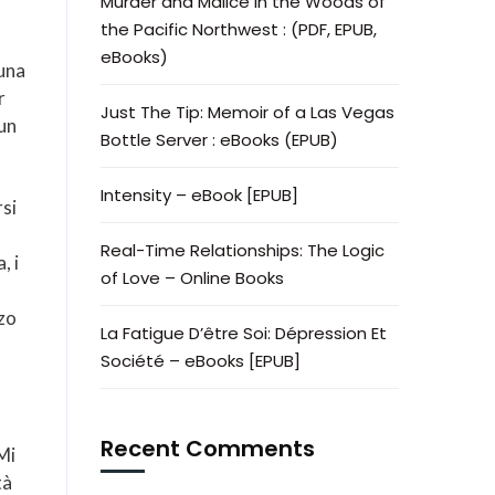
Murder and Malice in the Woods of
the Pacific Northwest : (PDF, EPUB,
eBooks)
 una
r
Just The Tip: Memoir of a Las Vegas
 un
Bottle Server : eBooks (EPUB)
Intensity – eBook [EPUB]
rsi
Real-Time Relationships: The Logic
, i
of Love – Online Books
nzo
La Fatigue D’être Soi: Dépression Et
Société – eBooks [EPUB]
Recent Comments
Mi
tà