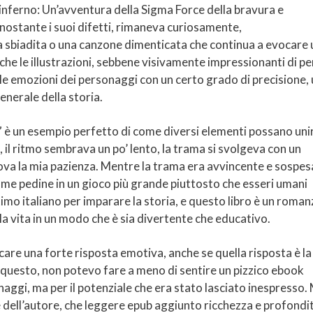
l’inferno: Un’avventura della Sigma Force della bravura e
 nonostante i suoi difetti, rimaneva curiosamente,
 sbiadita o una canzone dimenticata che continua a evocare
e le illustrazioni, sebbene visivamente impressionanti di pe
 le emozioni dei personaggi con un certo grado di precisione,
enerale della storia.
” è un esempio perfetto di come diversi elementi possano uni
 il ritmo sembrava un po’ lento, la trama si svolgeva con un
ova la mia pazienza. Mentre la trama era avvincente e sospesa
e pedine in un gioco più grande piuttosto che esseri umani
imo italiano per imparare la storia, e questo libro è un roma
lla vita in un modo che è sia divertente che educativo.
care una forte risposta emotiva, anche se quella risposta è la
 questo, non potevo fare a meno di sentire un pizzico ebook
onaggi, ma per il potenziale che era stato lasciato inespresso. 
te dell’autore, che leggere epub aggiunto ricchezza e profondi