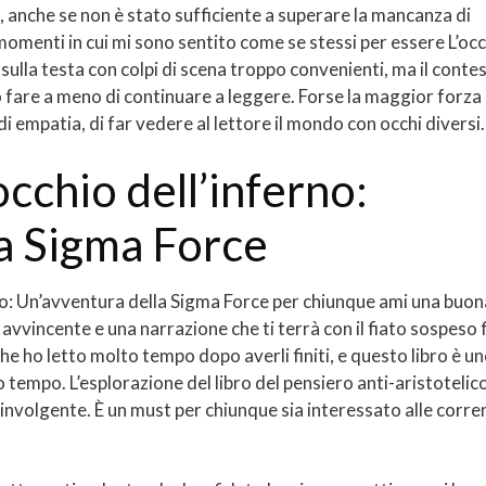
 anche se non è stato sufficiente a superare la mancanza di
 momenti in cui mi sono sentito come se stessi per essere L’oc
sulla testa con colpi di scena troppo convenienti, ma il conte
 fare a meno di continuare a leggere. Forse la maggior forza 
di empatia, di far vedere al lettore il mondo con occhi diversi.
cchio dell’inferno:
a Sigma Force
erno: Un’avventura della Sigma Force per chiunque ami una buon
vvincente e una narrazione che ti terrà con il fiato sospeso 
 che ho letto molto tempo dopo averli finiti, e questo libro è u
 tempo. L’esplorazione del libro del pensiero anti-aristotelic
involgente. È un must per chiunque sia interessato alle corre