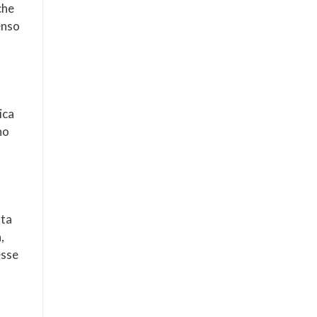
che
enso
ica
no
ata
,
esse