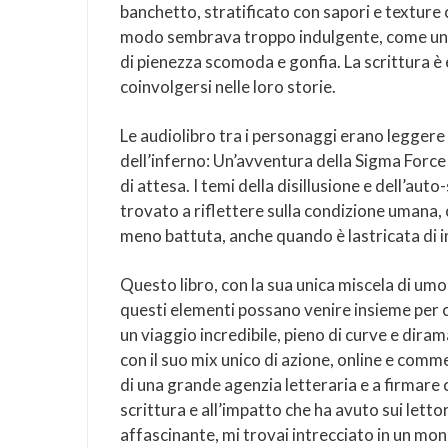
banchetto, stratificato con sapori e texture
modo sembrava troppo indulgente, come un p
di pienezza scomoda e gonfia. La scrittura è
coinvolgersi nelle loro storie.
Le audiolibro tra i personaggi erano leggere 
dell’inferno: Un’avventura della Sigma Forc
di attesa. I temi della disillusione e dell’a
trovato a riflettere sulla condizione umana
meno battuta, anche quando è lastricata di in
Questo libro, con la sua unica miscela di umo
questi elementi possano venire insieme per 
un viaggio incredibile, pieno di curve e diram
con il suo mix unico di azione, online e commen
di una grande agenzia letteraria e a firmare c
scrittura e all’impatto che ha avuto sui let
affascinante, mi trovai intrecciato in un mon