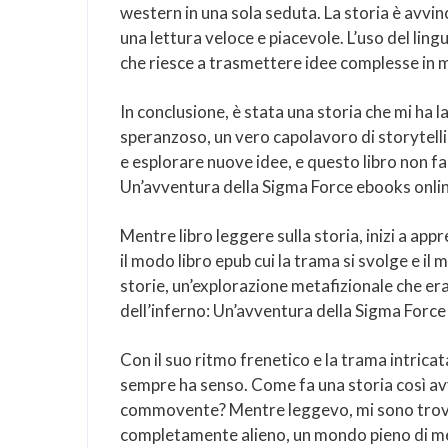
western in una sola seduta. La storia è avvi
una lettura veloce e piacevole. L’uso del lingu
che riesce a trasmettere idee complesse in
In conclusione, è stata una storia che mi ha
speranzoso, un vero capolavoro di storytelli
e esplorare nuove idee, e questo libro non fa 
Un’avventura della Sigma Force ebooks onlin
Mentre libro leggere sulla storia, inizi a app
il modo libro epub cui la trama si svolge e il 
storie, un’explorazione metafizionale che er
dell’inferno: Un’avventura della Sigma Force
Con il suo ritmo frenetico e la trama intricat
sempre ha senso. Come fa una storia così a
commovente? Mentre leggevo, mi sono trova
completamente alieno, un mondo pieno di mer