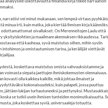
taa analyysille uskottavuutta finlandia kirja​ tekee narraation
ammaksi.
, narratiivi vei minut mukanaan, sen lempeä virtaus pyyhkäis
minua irti, kuin matka, joka kiertää ihmisen kirja käännöksi
ja odottamattomat oivallukset. On Merenneitojen Laulu että
äkyy yksityiskohtien ja maailmanrakennuksen rikkaudessa. Tar
nostavaa että kauheaa, syvä muistutus siihen, mihin syviin
 intohimon ja omistautumisen tarina, ja keräilijät viettävät
jailijaa.
isyydestä, koskettava muistutus omista vahvuuksistamme ja
n voimasta siepata jaettujen ihmiskokemusten olennaisuus.
n kovasti olla kaikkea kaikille, mikä johtaa ilmaiset ja
yydyttäväksi kokonaisuudeksi, kuin palapeli, jossa puuttuu
een, jättäen lukijan turhautuneeksi ja pettynyksi. Mustasukkai
, koska se tutkii usein ihmisen tunteiden monimutkaisuutta. S
emusta, joka koskettaa syviä, universaaleja totuutta.