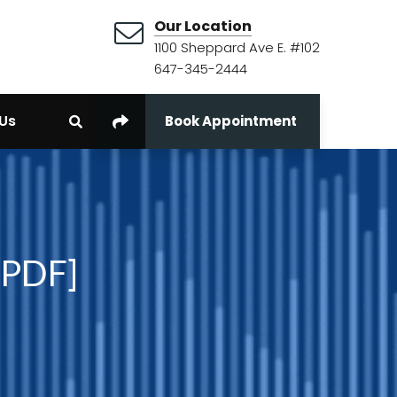
Our Location
1100 Sheppard Ave E. #102
647-345-2444
Us
Book Appointment
 PDF]