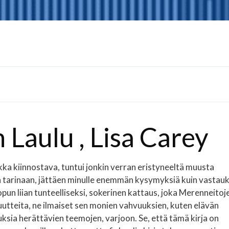
Laulu , Lisa Carey
kka kiinnostava, tuntui jonkin verran eristyneeltä muusta
een tarinaan, jättäen minulle enemmän kysymyksiä kuin vastauk
pun liian tunteelliseksi, sokerinen kattaus, joka Merenneitoj
 puutteita, ne ilmaiset sen monien vahvuuksien, kuten elävän
sia herättävien teemojen, varjoon. Se, että tämä kirja on