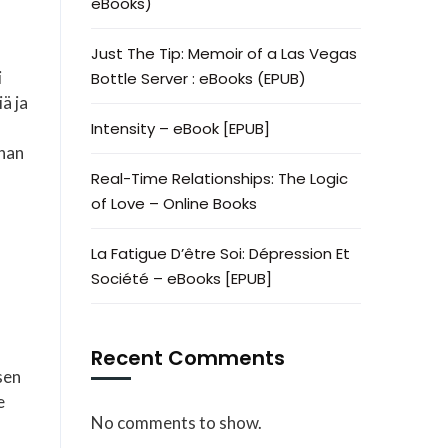
eBooks)
Just The Tip: Memoir of a Las Vegas
i
Bottle Server : eBooks (EPUB)
ä ja
Intensity – eBook [EPUB]
inan
Real-Time Relationships: The Logic
of Love – Online Books
La Fatigue D’être Soi: Dépression Et
Société – eBooks [EPUB]
Recent Comments
sen
e
No comments to show.