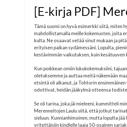
[E-kirja PDF] Mer
Tämä suomi on hyvä esimerkki siitä, miten hy
mahdollistamalla meille kokemusten, joita 
kulta. Ne osaavat vetää sinut mukaan ja pitä
erityisen paikan sydämessäni. Lopulta, pien
kestävimmän vaikutuksen, kuin kesätuuven k
Kun poikkean omiin lukukokemuksiini, tajua
oletuksemme ja auttaa meitä näkemään maai
etsintä oli alkanut, ja Tohtorin ensimmäine
odottivat, heidän jääkylmä otteensa todis
Se oli tarina, joka jäi mieleeni, kummitteli 
Merenneitojen Laulu siitä, että jotkut tarina
sieluun. Kunnianhimoinen, mutta lopulta jää ly
yritettäisiin kindlelle laaja 50-osainen sarjak