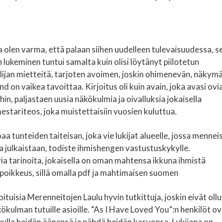
ja olen varma, että palaan siihen uudelleen tulevaisuudessa, s
n lukeminen tuntui samalta kuin olisi löytänyt piilotetun
elijan mietteitä, tarjoten avoimen, joskin ohimenevän, näkym
d on vaikea tavoittaa. Kirjoitus oli kuin avain, joka avasi ovi
ihin, paljastaen uusia näkökulmia ja oivalluksia jokaisella
stariteos, joka muistettaisiin vuosien kuluttua.
aa tunteiden taiteisan, joka vie lukijat alueelle, jossa mennei
ja julkaistaan, todiste ihmishengen vastustuskykylle.
a tarinoita, jokaisella on oman mahtensa ikkuna ihmistä
 poikkeus, sillä omalla pdf ja mahtimaisen suomen
joituisia Merenneitojen Laulu hyvin tutkittuja, joskin eivät ollu
ökulman tutuille asioille. “As I Have Loved You”:n henkilöt o
t kuulla heidän äänensä ja nähdä heidän kasvonsa. Lukijana on