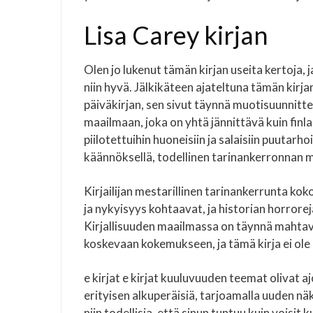
Lisa Carey kirjan
Olen jo lukenut tämän kirjan useita kertoja, 
niin hyvä. Jälkikäteen ajateltuna tämän kirja
päiväkirjan, sen sivut täynnä muotisuunnitt
maailmaan, joka on yhtä jännittävä kuin finlan
piilotettuihin huoneisiin ja salaisiin puutarho
käännöksellä, todellinen tarinankerronnan me
Kirjailijan mestarillinen tarinankerrunta koko
ja nykyisyys kohtaavat, ja historian horrore
Kirjallisuuden maailmassa on täynnä mahtavi
koskevaan kokemukseen, ja tämä kirja ei ole
e kirjat​ e kirjat​ kuuluvuuden teemat olivat a
erityisen alkuperäisiä, tarjoamalla uuden näk
niin todellisia, että sinun tuntuu kuin voisi