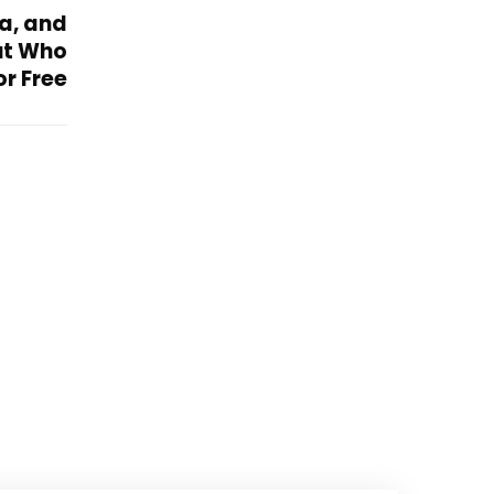
a, and
ut Who
or Free