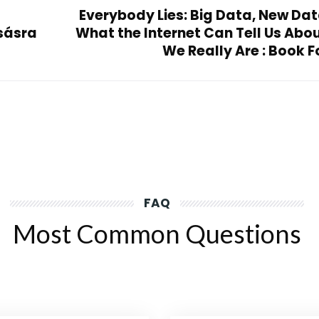
Everybody Lies: Big Data, New Dat
sásra
What the Internet Can Tell Us Abo
We Really Are : Book F
FAQ
Most Common Questions