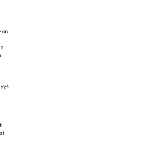
e on
än
a
syys
t
vat