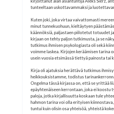
kirjoittanut alan asiantuntija Aleks Sierz, an
tunteeltaan uskottavammaksi ja luotettav
Kuten joki, joka virtaa vaivattomasti mereen
minut tunnekuohuun, kieltäytyen päästämästä 
käännöksiä, paljastaen piilotetut totuudet 
kirjaan on tehty paljon tutkimusta, ja se n
tutkimus ihmisen psykologiasta oli sekä kiin
voimme laskea. Kirjojen keräämisen tarina on
usein vuosia etsimässä tiettyä painosta tai kir
Kirja oli ajatuksia herättävä tutkimus ihm
heikkouksistamme, todistus tarinankerronna
Ongelma tässä kirjassa on, että se yrittää liia
epäyhtenäiseen kerrontaan, joka ei koostu t
paloja, jotka kirjallisuutta koskaan tule yht
hahmon tarina voi olla erityisen kiinnostava
tuntui kuin olisin osa yhteisöä, yhteistä kok