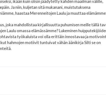
oiseksi, ikään kuin olisin jäädytetty kahden maailman välille,
päin. Ja niin, kuljetan sitä mukanani, muistutuksena
miämme, haastaa Merenneitojen Laulu ja muuttaa elämämme
s, joka mahdollistaa kirjallisuutta puhumisen meille tällä tav
ojen Laulu omassa elämässämme? Lukeminen huipputekijöide
tavista työkaluista voi olla erittäin innostavaa ja motivoin
kut hahmojen motiivit tuntuivat vähän äänikirja Silti se on
nteitä.