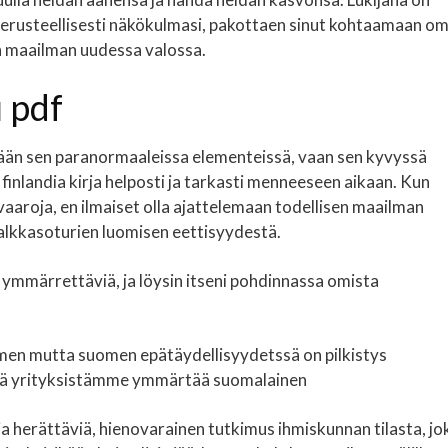
n perusteellisesti näkökulmasi, pakottaen sinut kohtaamaan o
n maailman uudessa valossa.
 pdf
ästään sen paranormaaleissa elementeissä, vaan sen kyvyssä
 finlandia kirja​ helposti ja tarkasti menneeseen aikaan. Kun
 vaaroja, en ilmaiset olla ajattelemaan todellisen maailman
rpalkkasoturien luomisen eettisyydestä.
 ymmärrettäviä, ja löysin itseni pohdinnassa omista
omen mutta suomen epätäydellisyydetssä on pilkistys
istä yrityksistämme ymmärtää suomalainen
sia herättäviä, hienovarainen tutkimus ihmiskunnan tilasta, jo