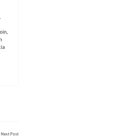
.
oin,
n
tia
Next Post