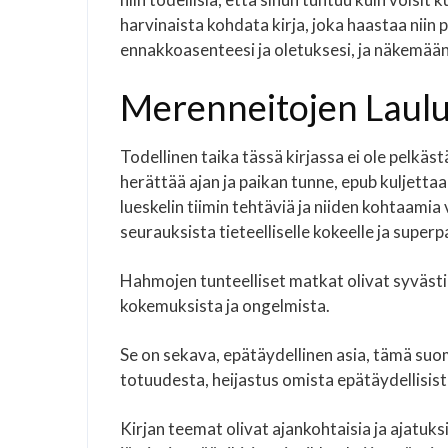
harvinaista kohdata kirja, joka haastaa nii
ennakkoasenteesi ja oletuksesi, ja näkemää
Merenneitojen Laulu
Todellinen taika tässä kirjassa ei ole pelk
herättää ajan ja paikan tunne, epub kuljettaa
lueskelin tiimin tehtäviä ja niiden kohtaamia
seurauksista tieteelliselle kokeelle ja supe
Hahmojen tunteelliset matkat olivat syvästi
kokemuksista ja ongelmista.
Se on sekava, epätäydellinen asia, tämä su
totuudesta, heijastus omista epätäydellis
Kirjan teemat olivat ajankohtaisia ja ajatuk