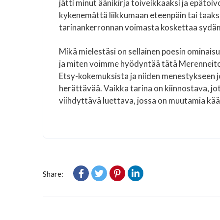
jätti minut äänikirja toiveikkaaksi ja epätoiv
kykenemättä liikkumaan eteenpäin tai taakse
tarinankerronnan voimasta koskettaa sydä
Mikä mielestäsi on sellainen poesin ominaisuu
ja miten voimme hyödyntää tätä Merenneit
Etsy-kokemuksista ja niiden menestykseen joh
herättävää. Vaikka tarina on kiinnostava, jot
viihdyttävä luettava, jossa on muutamia kää
Share: