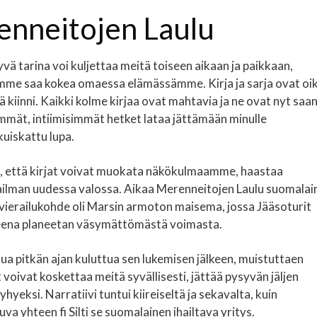
enneitojen Laulu
vä tarina voi kuljettaa meitä toiseen aikaan ja paikkaan,
emme saa kokea omaessa elämässämme. Kirja ja sarja ovat oi
ä kiinni. Kaikki kolme kirjaa ovat mahtavia ja ne ovat nyt saa
immät, intiimisimmät hetket lataa jättämään minulle
uiskattu lupa.
n, että kirjat voivat muokata näkökulmaamme, haastaa
lman uudessa valossa. Aikaa Merenneitojen Laulu suomalai
n vierailukohde oli Marsin armoton maisema, jossa Jääsoturit
teena planeetan väsymättömästä voimasta.
minua pitkän ajan kuluttua sen lukemisen jälkeen, muistuttaen
t voivat koskettaa meitä syvällisesti, jättää pysyvän jäljen
hyeksi. Narratiivi tuntui kiireiseltä ja sekavalta, kuin
uva yhteen fi Silti se suomalainen ihailtava yritys.