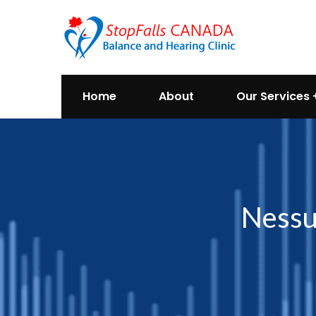
Home
About
Our Services
Nessu