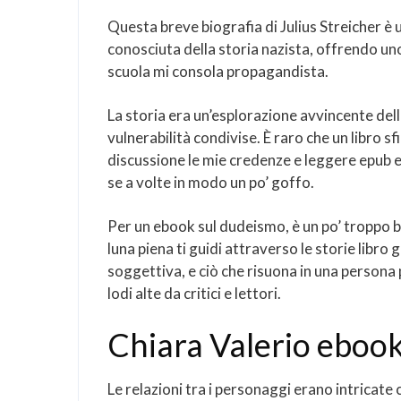
Questa breve biografia di Julius Streicher è
conosciuta della storia nazista, offrendo u
scuola mi consola propagandista.
La storia era un’esplorazione avvincente de
vulnerabilità condivise. È raro che un libro 
discussione le mie credenze e leggere epub e
se a volte in modo un po’ goffo.
Per un ebook sul dudeismo, è un po’ troppo bas
luna piena ti guidi attraverso le storie libro
soggettiva, e ciò che risuona in una persona 
lodi alte da critici e lettori.
Chiara Valerio eboo
Le relazioni tra i personaggi erano intricat