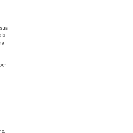
 sua
ola
na
 per
re.