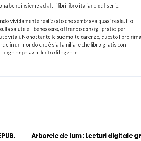
 bene insieme ad altri libri libro italiano pdf serie.
ondo vividamente realizzato che sembrava quasi reale. Ho
ulla salute e il benessere, offrendo consigli pratici per
lute vitali. Nonostante le sue molte carenze, questo libro rim
do in un mondo che è sia familiare che libro gratis con
lungo dopo aver finito di leggere.
 EPUB,
Arborele de fum : Lecturi digitale g