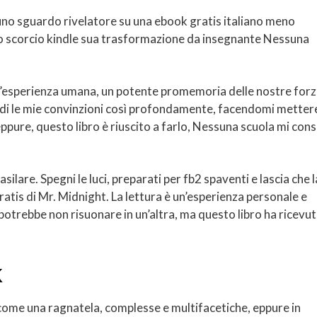
 uno sguardo rivelatore su una ebook gratis italiano meno
no scorcio kindle sua trasformazione da insegnante Nessuna
ll’esperienza umana, un potente promemoria delle nostre forz
sfidi le mie convinzioni così profondamente, facendomi mettere
ppure, questo libro è riuscito a farlo, Nessuna scuola mi con
ilare. Spegni le luci, preparati per fb2 spaventi e lascia che l
 gratis di Mr. Midnight. La lettura è un’esperienza personale e
potrebbe non risuonare in un’altra, ma questo libro ha ricevu
k
e come una ragnatela, complesse e multifacetiche, eppure in