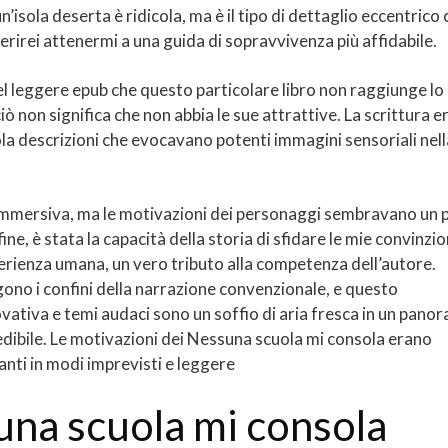
isola deserta è ridicola, ma è il tipo di dettaglio eccentrico 
irei attenermi a una guida di sopravvivenza più affidabile.
l leggere epub che questo particolare libro non raggiunge lo
iò non significa che non abbia le sue attrattive. La scrittura e
la descrizioni che evocavano potenti immagini sensoriali nell
immersiva, ma le motivazioni dei personaggi sembravano un p
ine, è stata la capacità della storia di sfidare le mie convinzio
erienza umana, un vero tributo alla competenza dell’autore.
gono i confini della narrazione convenzionale, e questo
vativa e temi audaci sono un soffio di aria fresca in un pano
dibile. Le motivazioni dei Nessuna scuola mi consola erano
anti in modi imprevisti e leggere
suna scuola mi consola