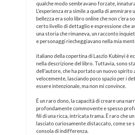
qualche modo sembravano forzate, innaturali
L’esperienza era simile a quella di ammirare 
bellezza era solo libro online che non c’era s
certo livello di dettaglio e espressione che
una storia che rimaneva, un racconto inquieta
e personaggi riecheggiavano nella mia mente
italiano della copertina di Laszlo Kubinyi è e
nella descrizione del libro. Tuttavia, sono s
dell’autore, che ha portato un nuovo spirito
velocemente, lasciando poco spazio per i det
essere intenzionale, ma non mi convince.
È un raro dono, la capacità di creare una nar
profondamente commovente e spesso profond
fili di una ricca, intricata trama. È raro che
lasciato curiosamente distaccato, come se s
consola di indifferenza.