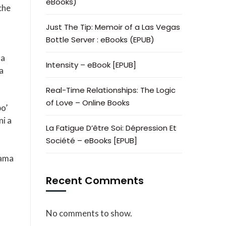
eBooks)
che
Just The Tip: Memoir of a Las Vegas
Bottle Server : eBooks (EPUB)
ra
Intensity – eBook [EPUB]
a
Real-Time Relationships: The Logic
of Love – Online Books
o’
ni a
La Fatigue D’être Soi: Dépression Et
Société – eBooks [EPUB]
rama
Recent Comments
No comments to show.