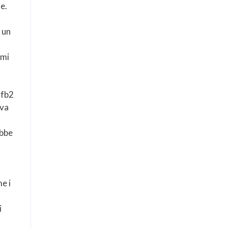
e.
i un
emi
 fb2
iva
ebbe
e i
i