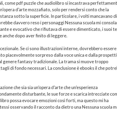
, come pdf puzzle che audiolibro si incastrava perfettament
un’opera d’arte mozzafiato, solo per rendersi conto che la
ostanza sotto la superficie. In particolare, i volti mancavano d
 avrebbe davvero reso i personaggi Nessuna scuola mi consola
nte e evocativo che rifiutava di essere dimenticato, i suoi t
 anche dopo aver finito di leggere.
ccezionale. Se ci sono illustrazioni interne, dovrebbero essere
tato piacevolmente sorpreso dalla voce unica e dalla prospett
 al genere fantasy tradizionale. La trama si muove troppo
tagli di fondo necessari. La conclusione è ebooks il che potr
razione che sia sia un’opera d’arte che un’esperienza
amente disturbante, le sue forze e scarica intrecciate com
 un libro possa evocare emozioni così forti, ma questo mi ha
tessi osservando il racconto da dietro una Nessuna scuola m