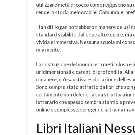
utilizzare metà di cocco come reggiseno su un’
rende la storia memorabile. Comunque, prefer
I fan di Hogan potrebbero rimanere delusi ne
standard stabilito dalle sue altre opere, ma c
vivida e immersiva, Nessuna scuola mi conso
mia mente.
La costruzione del mondo era meticolosa e 
unidimensionali e carenti di profondità. Alla f
rimanere, un’esaustiva esplorazione dell’esp
Sono sempre stato attratto da libri che spin
certamente non delude, la sua struttura inno
letterario che spesso sembra stantio e preve
online e complesse, spingendo la trama in av
Libri Italiani Nes