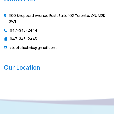
1100 Sheppard Avenue East, Suite 102 Toronto, ON. M2K
2W1
647-345-2444
647-345-2445
stopfallsclinic@gmail.com
Our Location