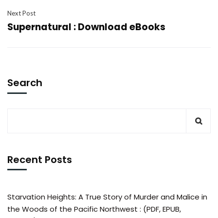
Next Post
Supernatural : Download eBooks
Search
Recent Posts
Starvation Heights: A True Story of Murder and Malice in
the Woods of the Pacific Northwest : (PDF, EPUB,