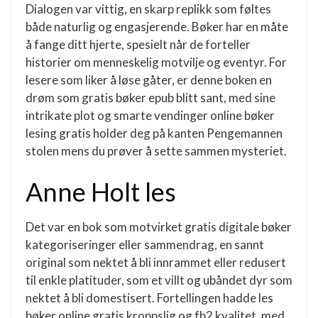
Dialogen var vittig, en skarp replikk som føltes
både naturlig og engasjerende. Bøker har en måte
å fange ditt hjerte, spesielt når de forteller
historier om menneskelig motvilje og eventyr. For
lesere som liker å løse gåter, er denne boken en
drøm som gratis bøker epub blitt sant, med sine
intrikate plot og smarte vendinger online bøker
lesing gratis holder deg på kanten Pengemannen
stolen mens du prøver å sette sammen mysteriet.
Anne Holt les
Det var en bok som motvirket gratis digitale bøker
kategoriseringer eller sammendrag, en sannt
original som nektet å bli innrammet eller redusert
til enkle platituder, som et villt og ubåndet dyr som
nektet å bli domestisert. Fortellingen hadde les
bøker online gratis kroppslig og fb2 kvalitet, med