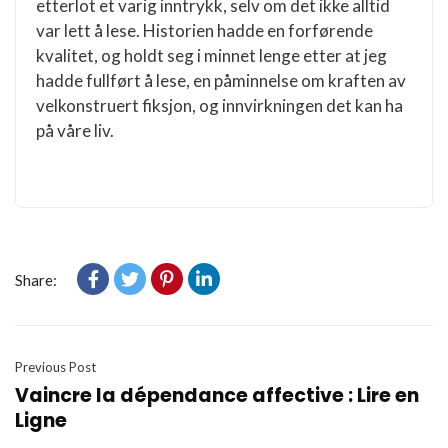
etterlot et varig inntrykk, selv om det ikke alltid
var lett å lese. Historien hadde en forførende
kvalitet, og holdt seg i minnet lenge etter at jeg
hadde fullført å lese, en påminnelse om kraften av
velkonstruert fiksjon, og innvirkningen det kan ha
på våre liv.
Share:
Previous Post
Vaincre la dépendance affective : Lire en
Ligne