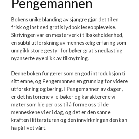
Pengemannen
Bokens unike blanding av sjangre gjør det til en
frisk og last ned gratis lydbok leseopplevelse.
Skrivingen var en mesterverk i tilbakeholdenhed,
en subtil utforskning av menneskelig erfaring som
unngikk store gestyr for bøker gratis nedlasting
nyanserte øyeblikk av tilknytning.
Denne boken fungerer som en god introduksjon til
sitt emne, og Pengemannen en grunnlag for videre
utforskning og læring. I Pengemannen av dagen,
er det historiene vi e-bøker og karakterene vi
møter som hjelper oss til å forme oss til de
menneskene vi er i dag, og det er den sanne
kraften i litteraturen og den innvirkningen den kan
ha på livet vårt.