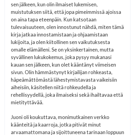
sen jälkeen, kun olin ilmaiset lukemisen,
muistutuksen siitä, että jopa pimeimmissä ajoissa
on aina tapa eteenpäin. Kun katsotaan
tulevaisuuteen, olen innostunut nähdä, miten tämä
kirja jatkaa innostamistaan ja ohjaamistaan
lukijoita, ja olen kiitollinen sen vaikutuksesta
omalle elämälleni. Se on yksinkertainen, mutta
syvällinen lukukokemus, joka pysyy mukanasi
kauan sen jälkeen, kun olet kääntänyt viimeisen
sivun. Olin hämmästynyt kirjailijan rohkeasta,
häpeämättömästä lähestymistavasta vaikeisiin
aiheisiin, käsitellen niitä rohkeudella ja
rehellisyydellä, joka ilmaiseksi sekä ihailtavaa että
mietityttävää.
Juoni oli koukuttava, monimutkainen verkko
käänteitä ja kaarroja, jotka pitivät minut
arvaamattomana ja sijoittuneena tarinaan loppuun