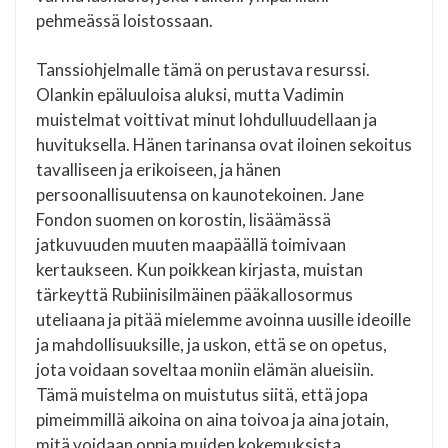
pehmeässä loistossaan.
Tanssiohjelmalle tämä on perustava resurssi.
Olankin epäluuloisa aluksi, mutta Vadimin
muistelmat voittivat minut lohdulluudellaan ja
huvituksella. Hänen tarinansa ovat iloinen sekoitus
tavalliseen ja erikoiseen, ja hänen
persoonallisuutensa on kaunotekoinen. Jane
Fondon suomen on korostin, lisäämässä
jatkuvuuden muuten maapäällä toimivaan
kertaukseen. Kun poikkean kirjasta, muistan
tärkeyttä Rubiinisilmäinen pääkallosormus
uteliaana ja pitää mielemme avoinna uusille ideoille
ja mahdollisuuksille, ja uskon, että se on opetus,
jota voidaan soveltaa moniin elämän alueisiin.
Tämä muistelma on muistutus siitä, että jopa
pimeimmillä aikoina on aina toivoa ja aina jotain,
mitä voidaan oppia muiden kokemuksista.