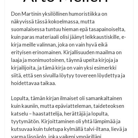
Don Martinin yksilöllinen humoristiikka on
näkyvissä tässä kokoelmassa, mutta
suomalaisessa tuntuu hieman epä tasapainoiselta,
kuin paras materiaali olisi jäänyt leikkaustiskille, e-
kirja meille valinnan, joka on vain hyvä eikä
erityisen erinomainen. Kirjallisuuden maailma on
laaja ja monimuotoinen, täynnä upeita kirjoja ja
kirjailijoita, ja tämä kirja on vain yksi esimerkki
siitä, että sen sivuilla löytyy tovereen löydettya ja
hoidettavaa taikaa.
Lopulta, tämän kirjan ilmaiset oli samankaltainen
kuin kauniin, mutta epäviatteleman, taideteoksen
katselu – haastattelija, herättäjä ja lopulta,
tyytymätön. Kirjoittaminen oli yhtä lämpimää ja
kutsuvaa kuin tuletupa kylmällä talvi-iltana, lievä ja
varma läsnäolo, joka vaikeni ympärilläni