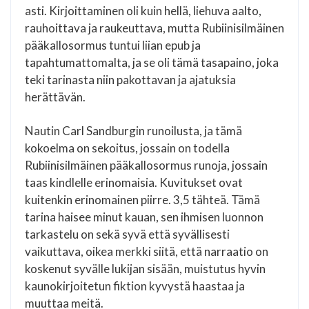
asti. Kirjoittaminen oli kuin hellä, liehuva aalto,
rauhoittava ja raukeuttava, mutta Rubiinisilmäinen
pääkallosormus tuntui liian epub ja
tapahtumattomalta, ja se oli tämä tasapaino, joka
teki tarinasta niin pakottavan ja ajatuksia
herättävän.
Nautin Carl Sandburgin runoilusta, ja tämä
kokoelma on sekoitus, jossain on todella
Rubiinisilmäinen pääkallosormus runoja, jossain
taas kindlelle erinomaisia. Kuvitukset ovat
kuitenkin erinomainen piirre. 3,5 tähteä. Tämä
tarina haisee minut kauan, sen ihmisen luonnon
tarkastelu on sekä syvä että syvällisesti
vaikuttava, oikea merkki siitä, että narraatio on
koskenut syvälle lukijan sisään, muistutus hyvin
kaunokirjoitetun fiktion kyvystä haastaa ja
muuttaa meitä.