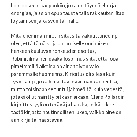
Lontooseen, kaupunkiin, joka on täynnä eloa ja
energiaa, ja se on epub tausta tälle rakkauten, itse
löytämisen ja kasvun tarinalle.
Mitä enemmän mietin sitä, sitä vakuuttuneempi
olen, että tämä kirja on ihmiselle ominaisen
henkeen kuuluvan rohkeuden osoitus,
Rubiinisilmäinen pääkallosormus siitä, että jopa
pimeimmillä aikoina on aina toivon valo
paremmalle huomenna. Kirjoitus oli sileää kuin
tyyni lampi, joka heijastaa maailman kauneutta,
mutta toisinaan se tuntui jähmeältä, kuin vedestä,
jota ei ollut häiritty pitkään aikaan. Clare Pollardin
kirjoittustyyli on terävä ja hauska, mikä tekee
tästä kirjasta nautinnollisen lukea, vaikka aine on
äänikirja tai haastavaa.