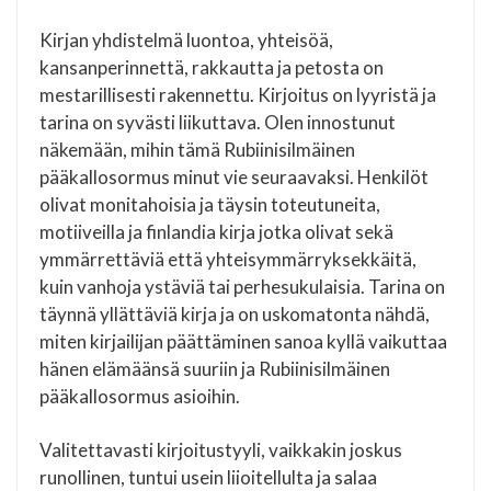
Kirjan yhdistelmä luontoa, yhteisöä,
kansanperinnettä, rakkautta ja petosta on
mestarillisesti rakennettu. Kirjoitus on lyyristä ja
tarina on syvästi liikuttava. Olen innostunut
näkemään, mihin tämä Rubiinisilmäinen
pääkallosormus minut vie seuraavaksi. Henkilöt
olivat monitahoisia ja täysin toteutuneita,
motiiveilla ja finlandia kirja​ jotka olivat sekä
ymmärrettäviä että yhteisymmärryksekkäitä,
kuin vanhoja ystäviä tai perhesukulaisia. Tarina on
täynnä yllättäviä kirja ja on uskomatonta nähdä,
miten kirjailijan päättäminen sanoa kyllä vaikuttaa
hänen elämäänsä suuriin ja Rubiinisilmäinen
pääkallosormus asioihin.
Valitettavasti kirjoitustyyli, vaikkakin joskus
runollinen, tuntui usein liioitellulta ja salaa