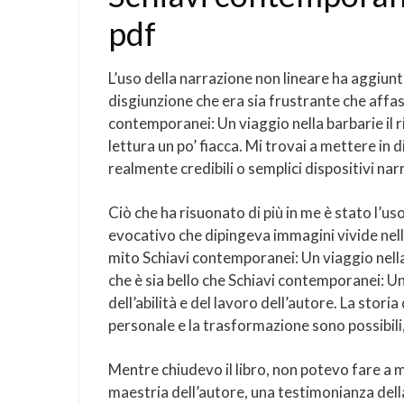
pdf
L’uso della narrazione non lineare ha aggiunt
disgiunzione che era sia frustrante che affa
contemporanei: Un viaggio nella barbarie il 
lettura un po’ fiacca. Mi trovai a mettere in
realmente credibili o semplici dispositivi nar
Ciò che ha risuonato di più in me è stato l’u
evocativo che dipingeva immagini vivide nell
mito Schiavi contemporanei: Un viaggio nella
che è sia bello che Schiavi contemporanei: Un
dell’abilità e del lavoro dell’autore. La stor
personale e la trasformazione sono possibili,
Mentre chiudevo il libro, non potevo fare a me
maestria dell’autore, una testimonianza della