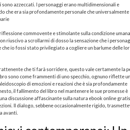
ici sono azzeccati. I personaggi erano multidimensionali e
n modo che era sia profondamente personale che universalmente
barie
a riflessione commovente e stimolante sulla condizione umana
 non riuscivo a scrollarmi di dosso la sensazione che i persona
 e che io fossi stato privilegiato a cogliere un barlume delle lo
trattenente che ti farà sorridere, questo vale certamente la 
libro sono come frammenti di uno specchio, ognuno riflette u
aleidoscopio di emozioni e reazioni che è sia profondamente
sto, il fallimento del libro nel mantenere le sue promesse è
una discussione affascinante sulla natura ebook online grati
cezioni. Il dialogo, sebbene occasionalmente rigido, trasmett
a avanti.