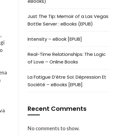
eBooks)
Just The Tip: Memoir of a Las Vegas
Bottle Server : eBooks (EPUB)
,
Intensity – eBook [EPUB]
ggi
ro
Real-Time Relationships: The Logic
of Love – Online Books
pena
La Fatigue D’être Soi: Dépression Et
n
Société – eBooks [EPUB]
s
Recent Comments
eva
No comments to show.