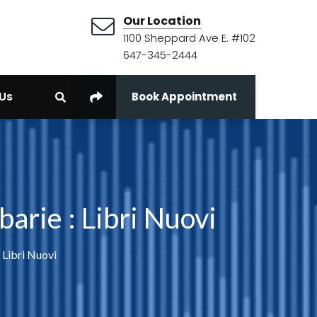
Our Location
1100 Sheppard Ave E. #102
647-345-2444
Us
Book Appointment
arie : Libri Nuovi
 Libri Nuovi