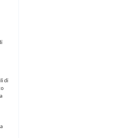
di
i di
to
za
la