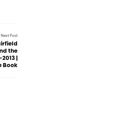
Next Post
rfield
and the
-2013 |
e Book