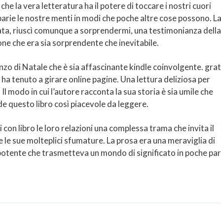
he la vera letteratura ha il potere di toccare i nostri cuori
arie le nostre menti in modi che poche altre cose possono. L
ata, riuscì comunque a sorprendermi, una testimonianza della
one che era sia sorprendente che inevitabile.
o di Natale che è sia affascinante kindle coinvolgente. grat
ha tenuto a girare online pagine. Una lettura deliziosa per
 Il modo in cui l’autore racconta la sua storia è sia umile che
nde questo libro così piacevole da leggere.
 con libro le loro relazioni una complessa trama che invita il
a e le sue molteplici sfumature. La prosa era una meraviglia di
 potente che trasmetteva un mondo di significato in poche pa