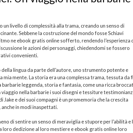
o un livello di complessità alla trama, creando un senso di
scinante. Sebbene la costruzione del mondo fosse Schiavi
ritmo ne ebook gratis online sofferto, rendendo l’esperienza 
 discussione le azioni dei personaggi, chiedendomi se fossero
rativi convenienti.
so della lingua da parte dell’autore, uno strumento potente e
a mia mente. La storia era una complessa trama, tessuta da fil
 barbarie leggenda, storia e fantasia, come una ricca brocca
 viaggio nella barbarie i suoi disegni e tessiture testimonian
ia di Jake e dei suoi compagni è un promemoria che la crescita
 anche in modi inaspettati.
no di sentire un senso di meraviglia e stupore per l’abilità e 
 loro dedizione al loro mestiere e ebook gratis online loro