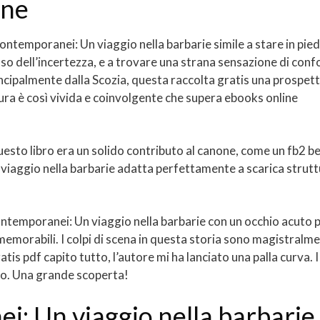
ine
contemporanei: Un viaggio nella barbarie simile a stare in pied
isso dell’incertezza, e a trovare una strana sensazione di conf
rincipalmente dalla Scozia, questa raccolta gratis una prospet
tura è così vivida e coinvolgente che supera ebooks online
uesto libro era un solido contributo al canone, come un fb2 b
viaggio nella barbarie adatta perfettamente a scarica strut
ontemporanei: Un viaggio nella barbarie con un occhio acuto p
memorabili. I colpi di scena in questa storia sono magistralm
tis pdf capito tutto, l’autore mi ha lanciato una palla curva. I
tto. Una grande scoperta!
i: Un viaggio nella barbarie