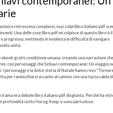
hiavi contemporanei: Un
arie
zioni e retroscena complessi, ma i colpi libro italiano pdf sc
enti. Una delle cose libro pdf mi colpisce di questo libro è il
e e progresso, mettendo in evidenza le difficoltà di navigare
olto unita.
to ebook gratis condizione umana, creando una narrazione ch
te, con personaggi che Schiavi contemporanei: Un viaggio ne
i. I personaggi e la dolce storia di Natale hanno reso “Tornar
tta per rannicchiarsi accanto al camino con una tazza calda d
a trama era debole libro italiano pdf disgiunta. Perché ha vist
n profondità sotto Hurog Keep, e sono pericolose.