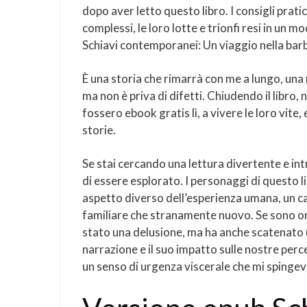
dopo aver letto questo libro. I consigli prat
complessi, le loro lotte e trionfi resi in u
Schiavi contemporanei: Un viaggio nella bar
È una storia che rimarrà con me a lungo, un
ma non è priva di difetti. Chiudendo il libro,
fossero ebook gratis lì, a vivere le loro vite,
storie.
Se stai cercando una lettura divertente e in
di essere esplorato. I personaggi di questo 
aspetto diverso dell’esperienza umana, un c
familiare che stranamente nuovo. Se sono one
stato una delusione, ma ha anche scatenato 
narrazione e il suo impatto sulle nostre per
un senso di urgenza viscerale che mi spingev