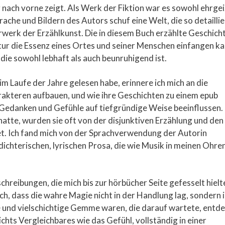
nach vorne zeigt. Als Werk der Fiktion war es sowohl ehrgei
ache und Bildern des Autors schuf eine Welt, die so detaillie
erwerk der Erzählkunst. Die in diesem Buch erzählte Geschich
ratur die Essenz eines Ortes und seiner Menschen einfangen ka
die sowohl lebhaft als auch beunruhigend ist.
im Laufe der Jahre gelesen habe, erinnere ich mich an die
rakteren aufbauen, und wie ihre Geschichten zu einem epub
Gedanken und Gefühle auf tiefgründige Weise beeinflussen.
hatte, wurden sie oft von der disjunktiven Erzählung und den
t. Ich fand mich von der Sprachverwendung der Autorin
 dichterischen, lyrischen Prosa, die wie Musik in meinen Ohre
chreibungen, die mich bis zur hörbücher Seite gefesselt hielt
ch, dass die wahre Magie nicht in der Handlung lag, sondern 
te und vielschichtige Gemme waren, die darauf wartete, entd
ichts Vergleichbares wie das Gefühl, vollständig in einer