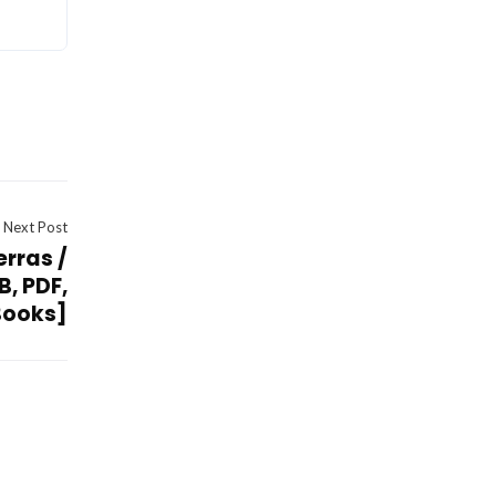
Next Post
erras /
B, PDF,
Books]