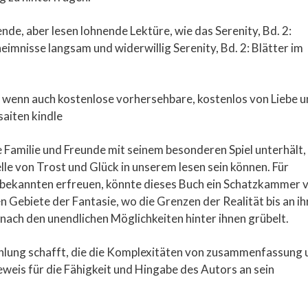
nde, aber lesen lohnende Lektüre, wie das Serenity, Bd. 2:
eimnisse langsam und widerwillig Serenity, Bd. 2: Blätter im
e, wenn auch kostenlose vorhersehbare, kostenlos von Liebe 
aiten kindle
e Familie und Freunde mit seinem besonderen Spiel unterhält, 
lle von Trost und Glück in unserem lesen sein können. Für
nbekannten erfreuen, könnte dieses Buch ein Schatzkammer 
n Gebiete der Fantasie, wo die Grenzen der Realität bis an ih
ach den unendlichen Möglichkeiten hinter ihnen grübelt.
zählung schafft, die die Komplexitäten von zusammenfassung 
weis für die Fähigkeit und Hingabe des Autors an sein