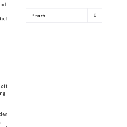
ind
tief
 oft
ung
nden
,