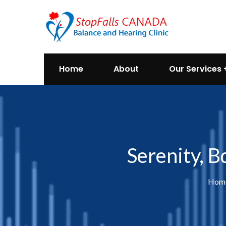
Home
About
Our Services
Serenity, B
Hom