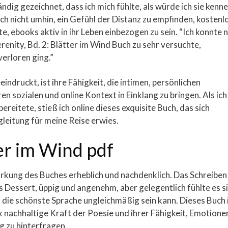
ndig gezeichnet, dass ich mich fühlte, als würde ich sie kenne
ich nicht umhin, ein Gefühl der Distanz zu empfinden, kostenl
e, ebooks aktiv in ihr Leben einbezogen zu sein. “Ich konnte n
renity, Bd. 2: Blätter im Wind Buch zu sehr versuchte,
verloren ging.”
ndruckt, ist ihre Fähigkeit, die intimen, persönlichen
 sozialen und online Kontext in Einklang zu bringen. Als ich
ereitete, stieß ich online dieses exquisite Buch, das sich
gleitung für meine Reise erwies.
ter im Wind pdf
wirkung des Buches erheblich und nachdenklich. Das Schreiben
s Dessert, üppig und angenehm, aber gelegentlich fühlte es s
t die schönste Sprache ungleichmäßig sein kann. Dieses Buch 
ok nachhaltige Kraft der Poesie und ihrer Fähigkeit, Emotione
 zu hinterfragen.