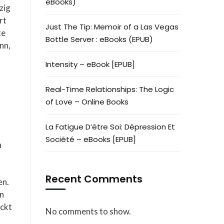
eBooks)
zig
rt
Just The Tip: Memoir of a Las Vegas
te
Bottle Server : eBooks (EPUB)
nn,
Intensity – eBook [EPUB]
Real-Time Relationships: The Logic
of Love – Online Books
La Fatigue D’être Soi: Dépression Et
Société – eBooks [EPUB]
n
Recent Comments
en.
in
eckt
No comments to show.