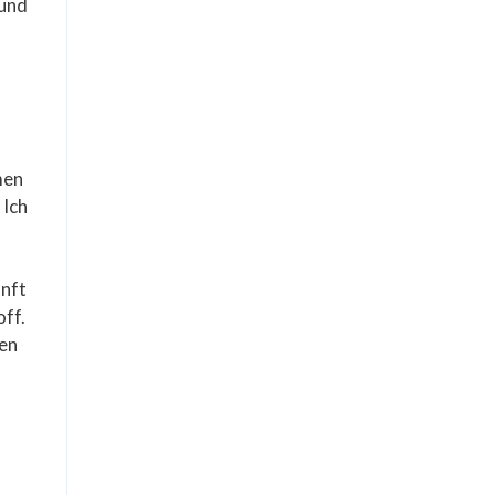
 und
men
 Ich
unft
off.
sen