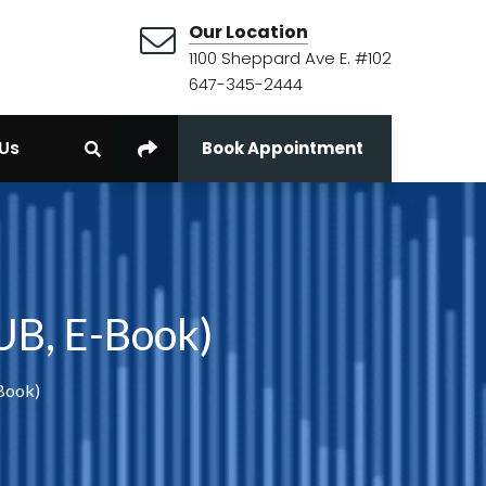
Our Location
1100 Sheppard Ave E. #102
647-345-2444
Us
Book Appointment
PUB, E-Book)
-Book)