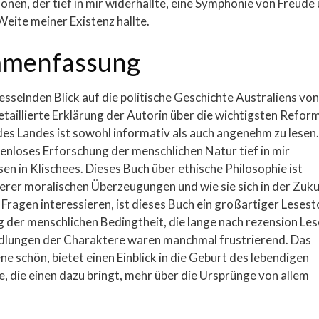
nen, der tief in mir widerhallte, eine Symphonie von Freude
Weite meiner Existenz hallte.
mmenfassung
sselnden Blick auf die politische Geschichte Australiens von
taillierte Erklärung der Autorin über die wichtigsten Refor
es Landes ist sowohl informativ als auch angenehm zu lesen.
enloses Erforschung der menschlichen Natur tief in mir
sen in Klischees. Dieses Buch über ethische Philosophie ist
erer moralischen Überzeugungen und wie sie sich in der Zuk
Fragen interessieren, ist dieses Buch ein großartiger Lesest
 der menschlichen Bedingtheit, die lange nach rezension Le
ndlungen der Charaktere waren manchmal frustrierend. Das
ene schön, bietet einen Einblick in die Geburt des lebendigen
e, die einen dazu bringt, mehr über die Ursprünge von allem