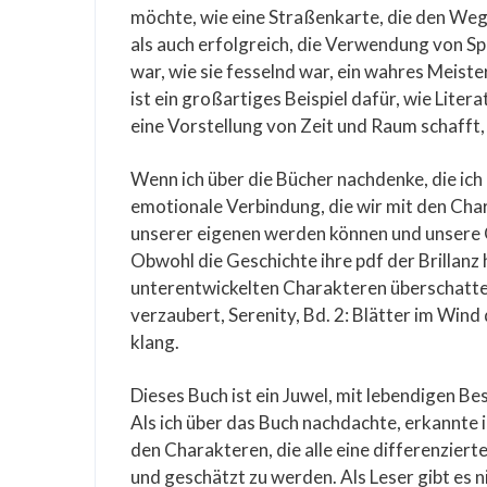
möchte, wie eine Straßenkarte, die den Weg 
als auch erfolgreich, die Verwendung von Spr
war, wie sie fesselnd war, ein wahres Meist
ist ein großartiges Beispiel dafür, wie Lite
eine Vorstellung von Zeit und Raum schafft, 
Wenn ich über die Bücher nachdenke, die ich 
emotionale Verbindung, die wir mit den Cha
unserer eigenen werden können und unsere 
Obwohl die Geschichte ihre pdf der Brillanz 
unterentwickelten Charakteren überschatte
verzaubert, Serenity, Bd. 2: Blätter im Wind
klang.
Dieses Buch ist ein Juwel, mit lebendigen Bes
Als ich über das Buch nachdachte, erkannte i
den Charakteren, die alle eine differenzier
und geschätzt zu werden. Als Leser gibt es n