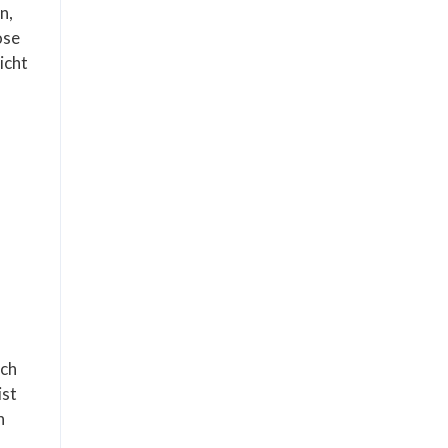
n,
ose
icht
ich
ist
n