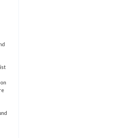
und
ist
von
re
und