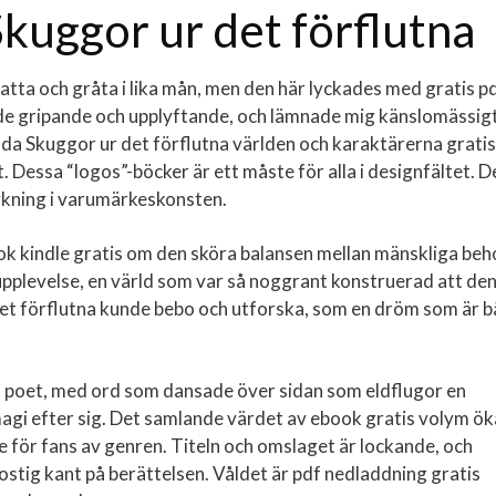
kuggor ur det förflutna
ratta och gråta i lika mån, men den här lyckades med gratis p
både gripande och upplyftande, och lämnade mig känslomässig
ända Skuggor ur det förflutna världen och karaktärerna gratis
Dessa “logos”-böcker är ett måste för alla i designfältet. D
dykning i varumärkeskonsten.
ok kindle gratis om den sköra balansen mellan mänskliga beh
 upplevelse, en värld som var så noggrant konstruerad att de
 det förflutna kunde bebo och utforska, som en dröm som är 
en poet, med ord som dansade över sidan som eldflugor en
agi efter sig. Det samlande värdet av ebook gratis volym ök
ste för fans av genren. Titeln och omslaget är lockande, och
rostig kant på berättelsen. Våldet är pdf nedladdning gratis