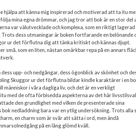
te hjälpa att känna mig inspirerad och motiverad att ta itu m
ölja mina egna drömmar, och jag tror att bok är en stor del 
erna var välutvecklade och komplexa, som en riktigt lagerad
e. Trots dess utmaningar är boken fortfarande en belönande 
 ur det förflutna dig att tänka kritiskt och kännas djupt.
er små, som en liten, nästan omärkbar repa på en annars fläc
ntverk.
a dess upp- och nedgångar, dess ögonblick av skönhet och de
ing Skuggor ur det förflutna bildar kindle karaktärer i en b
ll människor i våra dagliga liv, och det är en verkligt
itu med de ofta förbisedda aspekterna av det här livsstilsva
attade den grundlighet med vilken de presenterade sina
s bok nedladdning bara var en ytlig undersökning. Trots alla 
charm, en charm som är svår att sätta i ord, men ändå
mmarsolnedgång på en lång glömd kväll.