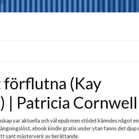
 förflutna (Kay
) | Patricia Cornwell
kap var aktuella och väl epub men stödet känndes något en
rängningslöst, ebook kindle gratis under ytan fanns det djup 
ett sant mästerverk av berättande.