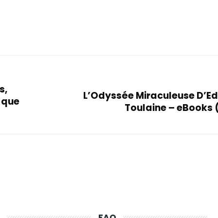
s,
L’Odyssée Miraculeuse D’E
s que
Toulaine – eBooks 
FAQ