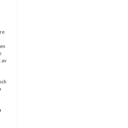
rre
den
e
g av
och
n
a