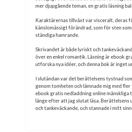
mer djupgående teman, en gratis läsning ba
Karaktärernas tillväxt var visceralt, deras 
känslomässigt förändrad, som för sten som pd
ständiga hamrande.
Skrivandet är både lyriskt och tankeväckand
över en enkel romantik. Läsning är ebook gra
utforska nya idéer, och denna bok är inget 
I slutändan var det berättelsens tystnad s
genom tomheten och lämnade mig med fler f
ebook gratis nedladdning online mänskliga ti
länge efter att jag slutat läsa. Berättelse
och tankeväckande, och stannade i mitt sinne