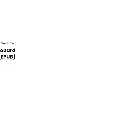
Next Post
douard
(EPUB)