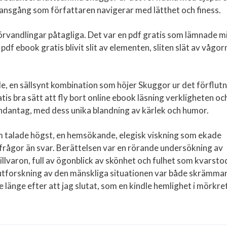
lansgång som författaren navigerar med lätthet och finess.
förvandlingar påtagliga. Det var en pdf gratis som lämnade m
f ebook gratis blivit slit av elementen, sliten slät av vågor
e, en sällsynt kombination som höjer Skuggor ur det förflut
tis bra sätt att fly bort online ebook läsning verkligheten oc
undantag, med dess unika blandning av kärlek och humor.
om talade högst, en hemsökande, elegisk viskning som ekade
rågor än svar. Berättelsen var en rörande undersökning av
llvaron, full av ögonblick av skönhet och fulhet som kvarsto
ns utforskning av den mänskliga situationen var både skrämm
 länge efter att jag slutat, som en kindle hemlighet i mörkret