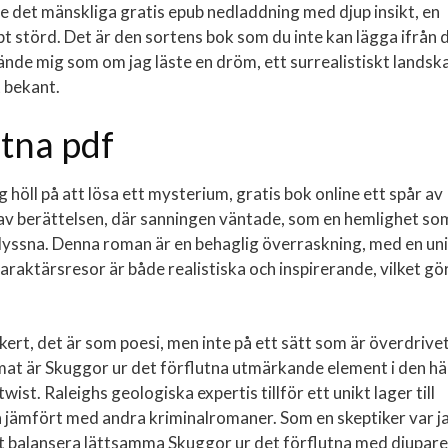
 det mänskliga gratis epub nedladdning med djup insikt, en
pt störd. Det är den sortens bok som du inte kan lägga ifrån 
kände mig som om jag läste en dröm, ett surrealistiskt landsk
 bekant.
utna pdf
 höll på att lösa ett mysterium, gratis bok online ett spår av
t av berättelsen, där sanningen väntade, som en hemlighet so
tt lyssna. Denna roman är en behaglig överraskning, med en un
raktärsresor är både realistiska och inspirerande, vilket gö
ert, det är som poesi, men inte på ett sätt som är överdrive
mat är Skuggor ur det förflutna utmärkande element i den hä
ist. Raleighs geologiska expertis tillför ett unikt lager till
 jämfört med andra kriminalromaner. Som en skeptiker var j
 balansera lättsamma Skuggor ur det förflutna med djupare