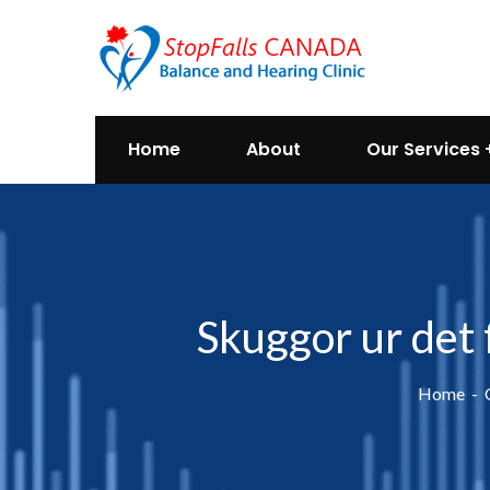
Home
About
Our Services
Skuggor ur det 
Home