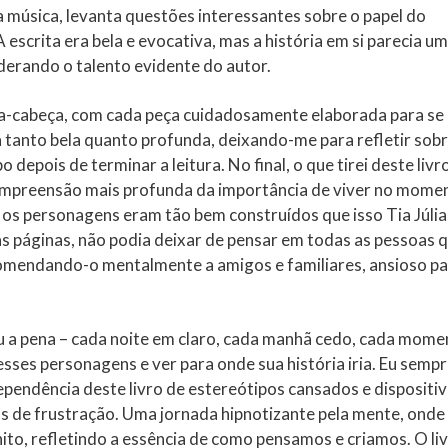
a música, levanta questões interessantes sobre o papel do
escrita era bela e evocativa, mas a história em si parecia um
erando o talento evidente do autor.
-cabeça, com cada peça cuidadosamente elaborada para se
ra tanto bela quanto profunda, deixando-me para refletir sobr
depois de terminar a leitura. No final, o que tirei deste livro
ompreensão mais profunda da importância de viver no mome
s os personagens eram tão bem construídos que isso Tia Júlia
as páginas, não podia deixar de pensar em todas as pessoas 
comendando-o mentalmente a amigos e familiares, ansioso p
eu a pena – cada noite em claro, cada manhã cedo, cada mom
esses personagens e ver para onde sua história iria. Eu semp
dependência deste livro de estereótipos cansados e dispositi
os de frustração. Uma jornada hipnotizante pela mente, onde
ito, refletindo a essência de como pensamos e criamos. O li