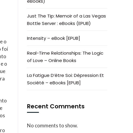
eBooks)
Just The Tip: Memoir of a Las Vegas
Bottle Server : eBooks (EPUB)
Intensity – eBook [EPUB]
e o
 foi
Real-Time Relationships: The Logic
nto
of Love – Online Books
 e o
que
La Fatigue D’être Soi: Dépression Et
ara
Société – eBooks [EPUB]
ento
Recent Comments
re
vos
No comments to show.
vro