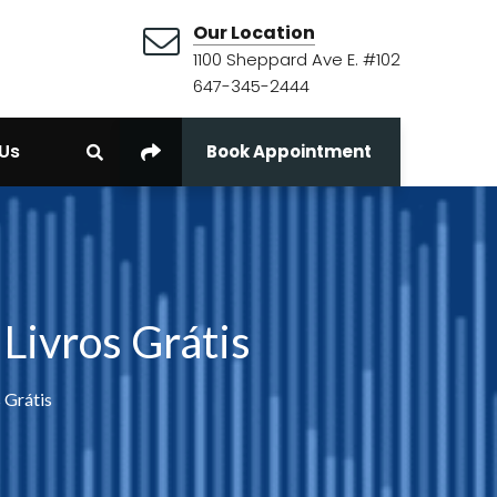
Our Location
1100 Sheppard Ave E. #102
647-345-2444
Us
Book Appointment
 Livros Grátis
 Grátis