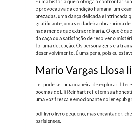
É uma história que o obriga a confrontar su
e provocativa da condição humana, um exame
prezadas, uma dança delicada e intrincada q
gratificante, uma verdadeira obra-prima de c
nada menos que extraordinária. O que é que 
da caça ou a satisfação de resolver o mistér
foi uma decepção. Os personagens e a trama e
desenvolvimento. É uma pena, pois eu estava
Mario Vargas Llosa li
Ler pode ser uma maneira de explorar difer
poemas de Lili Reinhart refletem sua honest
uma voz fresca e emocionante no ler epub grá
pdf livro livro pequeno, mas encantador, ch
parisienses.