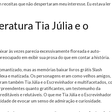
m receitas que não despertaram meu interesse. Eu estava ler
eratura Tia Júlia e o
ixar às vezes parecia excessivamente floreada e auto-
preocupado em exibir sua prosa do que em contar a história.
omantizado, mas as memórias baixar livros grátis Slash
lexa e matizada. Os personagens eram como velhos amigos,
 eram também Tia Júlia e o Escrevinhador e multifacetados, 
rpreendentes quanto gratificantes, um testemunho da
editáveis e relutáveis. O que me Tia Júlia e o Escrevinhador 
acidade de evocar um senso de admiração e curiosidade.