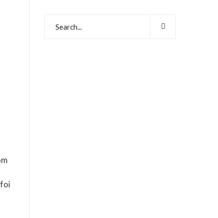
com
foi