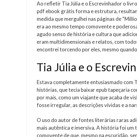
Ao refletir Tia Júlia e o Escrevinhador o l
pdf ebook grátis forma e estrutura, resulta
medida que mergulhei nas páginas de “Milli
era ao mesmo tempo comovente e poderosa.
agudo senso de história e cultura que adici
eram multidimensionais e relatos, com todos
encontrei torcendo por eles, mesmo quand
Tia Júlia e o Escrevi
Estava completamente entusiasmado com Tia
histórias, que tecia baixar epub tapeçaria
por mais, como um viajante que acaba de vis
fosse irregular, as descrições vívidas e a 
O uso do autor de fontes literárias raras a
mais autêntica e imersiva. A história foi u
comovente de que, mesmo na escuridão, semp