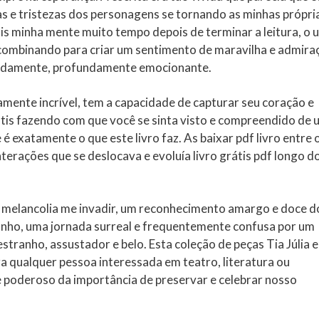
ias e tristezas dos personagens se tornando as minhas própri
tis minha mente muito tempo depois de terminar a leitura, o 
 combinando para criar um sentimento de maravilha e admira
undamente, profundamente emocionante.
mente incrível, tem a capacidade de capturar seu coração e
átis fazendo com que você se sinta visto e compreendido de
e é exatamente o que este livro faz. As baixar pdf livro entre 
erações que se deslocava e evoluía livro grátis pdf longo d
de melancolia me invadir, um reconhecimento amargo e doce d
onho, uma jornada surreal e frequentemente confusa por um
tranho, assustador e belo. Esta coleção de peças Tia Júlia e
a qualquer pessoa interessada em teatro, literatura ou
e poderoso da importância de preservar e celebrar nosso