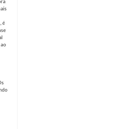
ora
ais
, é
nse
al
 ao
Os
endo
s