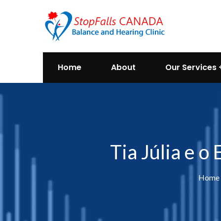
Home
About
Our Services
Tia Júlia e o
Home