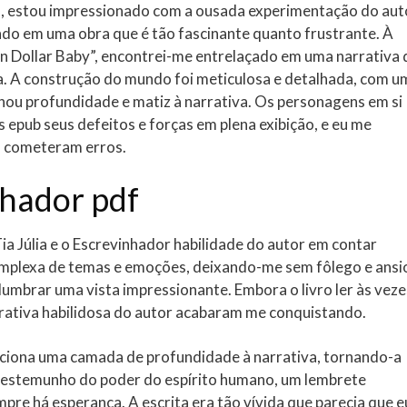
ivro, estou impressionado com a ousada experimentação do aut
ndo em uma obra que é tão fascinante quanto frustrante. À
on Dollar Baby”, encontrei-me entrelaçado em uma narrativa 
 A construção do mundo foi meticulosa e detalhada, com u
onou profundidade e matiz à narrativa. Os personagens em si
 epub seus defeitos e forças em plena exibição, e eu me
o cometeram erros.
nhador pdf
 Júlia e o Escrevinhador habilidade do autor em contar
 complexa de temas e emoções, deixando-me sem fôlego e ansi
lumbrar uma vista impressionante. Embora o livro ler às veze
narrativa habilidosa do autor acabaram me conquistando.
diciona uma camada de profundidade à narrativa, tornando-a
m testemunho do poder do espírito humano, um lembrete
re há esperança. A escrita era tão vívida que parecia que e