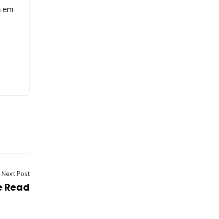
m em
Next Post
ne Read