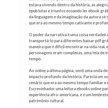
estava vivendo dentro da história, as alegr
epub lutas e triunfos ecoando ler ebook grá
da linguagem e da imaginação da autora se
que era ao mesmo tempo cativante e prof
O poder da narrativa é uma coisa verdadeira
transportá-lo para diferentes baixar pdf gr
maneira que é difícil encontrar na vida real, 
personagens eram complexas, uma teia de int
tempo.
Ao online a última página, senti uma onda 
impacto profundo da história. Parecia um s
cenário que era ao mesmo tempo familiar e es
Escrevinhador uma leitura ebooks online par
experiência afro-americana, e é um lembret
patrimônio cultural.