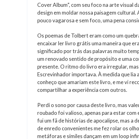
Cover Album”, com seu foco na arte visual d
design em moldar nossa paisagem cultural. A 
pouco vagarosa e sem foco, uma pena consid
Os poemas de Tolbert eram como um quebra
encaixar ler livro grátis uma maneira que e
significado por trás das palavras muito tempo 
um renovado sentido de propósito e uma c
presente. O ritmo do livro era irregular, ma
Escrevinhador importava. À medida que lia 
conheço que amariam este livro, e me vi re
compartilhar a experiência com outros.
Perdi o sono por causa deste livro, mas val
roubado foi valioso, apenas para estar com 
fui um fã de histórias de apocalipse, mas a 
de enredo convenientes me fez rolar os olh
metáforas e símiles dançam em um loop infin