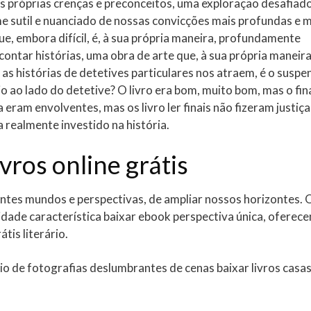
as próprias crenças e preconceitos, uma exploração desafiad
 sutil e nuanciado de nossas convicções mais profundas e m
ue, embora difícil, é, à sua própria maneira, profundamente
ontar histórias, uma obra de arte que, à sua própria maneira
as histórias de detetives particulares nos atraem, é o suspe
io ao lado do detetive? O livro era bom, muito bom, mas o fin
ram envolventes, mas os livro ler finais não fizeram justiça
 realmente investido na história.
vros online grátis
entes mundos e perspectivas, de ampliar nossos horizontes. 
idade característica baixar ebook perspectiva única, oferec
tis literário.
eio de fotografias deslumbrantes de cenas baixar livros casa