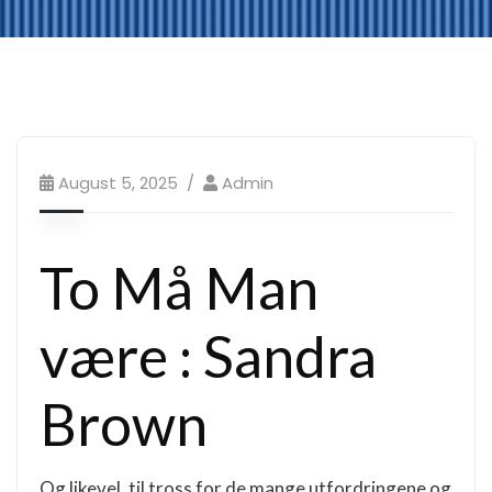
August 5, 2025
Admin
To Må Man
være : Sandra
Brown
Og likevel, til tross for de mange utfordringene og