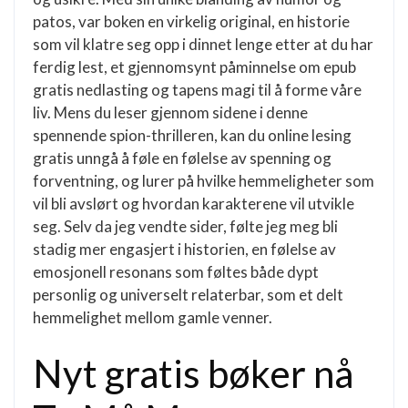
patos, var boken en virkelig original, en historie
som vil klatre seg opp i dinnet lenge etter at du har
ferdig lest, et gjennomsynt påminnelse om epub
gratis nedlasting og tapens magi til å forme våre
liv. Mens du leser gjennom sidene i denne
spennende spion-thrilleren, kan du online lesing
gratis unngå å føle en følelse av spenning og
forventning, og lurer på hvilke hemmeligheter som
vil bli avslørt og hvordan karakterene vil utvikle
seg. Selv da jeg vendte sider, følte jeg meg bli
stadig mer engasjert i historien, en følelse av
emosjonell resonans som føltes både dypt
personlig og universelt relaterbar, som et delt
hemmelighet mellom gamle venner.
Nyt gratis bøker nå