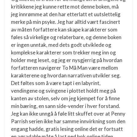
kritikkene jeg kunne rette mot denne boken, må
jeg innrømme at den har etterlatt et uutslettelig
merke på min psyke. Jeg har alltid vært fascinert
av måten forfattere kan skape karakterer som
føles så virkelige og relaterbare, og denne boken
er ingen unntak, med dets godt utviklede og
komplekse karakterer som trekker meg inn og
holder meg leset, og jeg er nysgjerrig på hvordan
forfatteren navigerer To Må Man være mellom
karakterene og hvordan narrativen utvikler seg.
Det føltes som å være tapt i en labyrint,
vendingene og svingene i plottet holdt meg på
kanten av stolen, selv om jeg kjempet for å finne
min bæring, en sann side-vender i hver forstand.
Jeg kan ikke unngå å føle litt skuffet over at Penny
Parrish serien ikke har samme innvirkning som den
engang hadde, gratis lesing online det er fortsatt
en agradable måte å last ned bok online tiden.