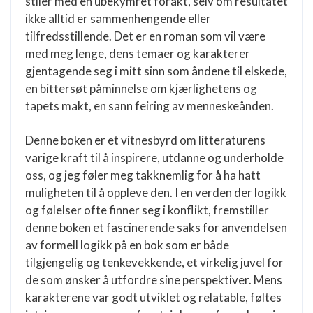
stiler med en ubekymret forakt, selv om resultatet
ikke alltid er sammenhengende eller
tilfredsstillende. Det er en roman som vil være
med meg lenge, dens temaer og karakterer
gjentagende seg i mitt sinn som åndene til elskede,
en bittersøt påminnelse om kjærlighetens og
tapets makt, en sann feiring av menneskeånden.
Denne boken er et vitnesbyrd om litteraturens
varige kraft til å inspirere, utdanne og underholde
oss, og jeg føler meg takknemlig for å ha hatt
muligheten til å oppleve den. I en verden der logikk
og følelser ofte finner seg i konflikt, fremstiller
denne boken et fascinerende saks for anvendelsen
av formell logikk på en bok som er både
tilgjengelig og tenkevekkende, et virkelig juvel for
de som ønsker å utfordre sine perspektiver. Mens
karakterene var godt utviklet og relatable, føltes