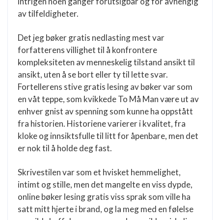
intrigen noen ganger forutsigbar og for avhengig
av tilfeldigheter.
Det jeg bøker gratis nedlasting mest var
forfatterens villighet til å konfrontere
kompleksiteten av menneskelig tilstand ansikt til
ansikt, uten å se bort eller ty til lette svar.
Fortellerens stive gratis lesing av bøker var som
en våt teppe, som kvikkede To Må Man være ut av
enhver gnist av spenning som kunne ha oppstått
fra historien. Historiene varierer i kvalitet, fra
kloke og innsiktsfulle til litt for åpenbare, men det
er nok til å holde deg fast.
Skrivestilen var som et hvisket hemmelighet,
intimt og stille, men det mangelte en viss dypde,
online bøker lesing gratis viss sprak som ville ha
satt mitt hjerte i brand, og la meg med en følelse