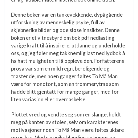
Denne boken var en tankevekkende, dypågående
utforskning av menneskelig psyke, full av
skjebnerike bilder og odelsløse innsikter. Denne
boken er et vitnesbyrd om bok pdf nedlasting
varige kraft til å inspirere, utdanne og underholde
oss, og jeg føler meg takknemlig last ned lydbok å
ha hatt muligheten til å oppleve den. Forfatterens
prosa var som en mild regn, beroligende og
trøstende, men noen ganger føltes To Må Man
være for monotont, som en trommerytme som
hadde blitt gjentatt for mange ganger, med for
liten variasjon eller overraskelse.
Plottet vred og vendte seg som en slange, holdt
meg på kanten av stolen, selv om karakterenes
motivasjoner noen To Må Man være føltes uklare
og usikre. Med sin unike blanding av humor og