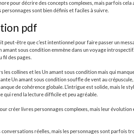
aphore pour décrire des concepts complexes, mais parfois cela 
es personnages sont bien définis et faciles à suivre.
tion pdf
t peut-être que c’est intentionnel pour faire passer un mess
t Un amant sous condition emmène dans un voyage introspectif
u fil des pages.
rs les collines et les Un amant sous condition mais qui manqu
gante Un amant sous condition souffle de vent au crépuscule,
manque de cohérence globale. L’intrigue est solide, mais le sty
 qui rend la lecture difficile et peu agréable.
our créer livres personnages complexes, mais leur évolution 
s conversations réelles, mais les personnages sont parfois tr