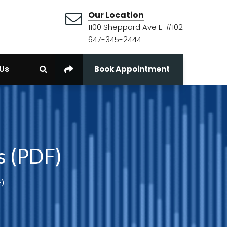
Our Location
1100 Sheppard Ave E. #102
647-345-2444
Us
Book Appointment
s (PDF)
F)