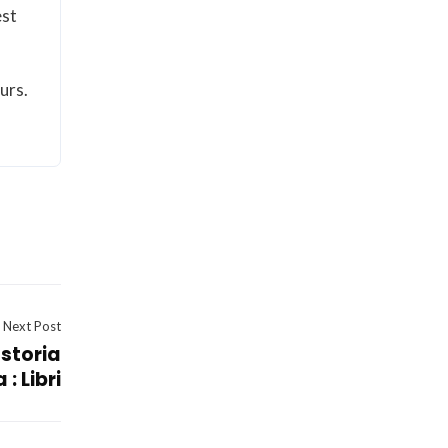
est
durs.
Next Post
 storia
: Libri