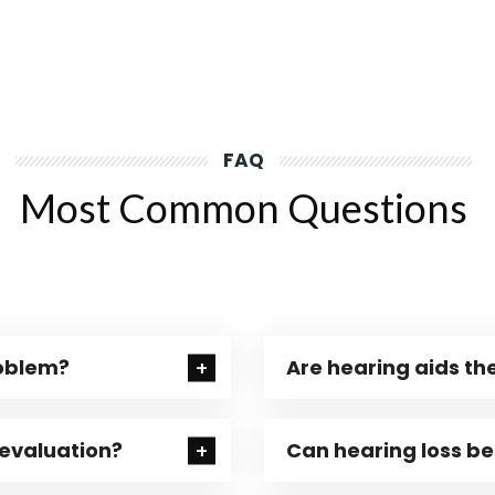
FAQ
Most Common Questions
roblem?
Are hearing aids the
 evaluation?
Can hearing loss b