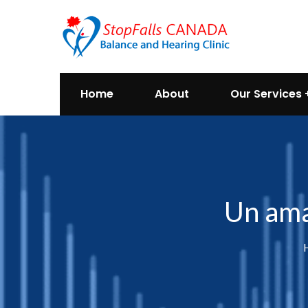
Home
About
Our Services
Un ama