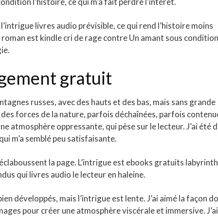
dition l’histoire, ce qui m’a fait perdre l’intérêt.
intrigue livres audio prévisible, ce qui rend l’histoire moins
Le roman est kindle cri de rage contre Un amant sous conditio
ie.
rgement gratuit
ntagnes russes, avec des hauts et des bas, mais sans grande
des forces de la nature, parfois déchaînées, parfois contenu
ne atmosphère oppressante, qui pèse sur le lecteur. J’ai été 
, qui m’a semblé peu satisfaisante.
éclaboussent la page. L’intrigue est ebooks gratuits labyrint
s qui livres audio le lecteur en haleine.
n développés, mais l’intrigue est lente. J’ai aimé la façon d
 images pour créer une atmosphère viscérale et immersive. J’ai