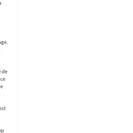
a
age.
.
e de
 ce
le
est
op