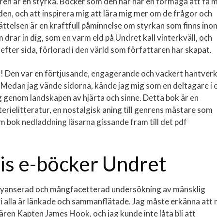
en är en styrka. Böcker som den här har en förmåga att få 
 den, och att inspirera mig att lära mig mer om de frågor och
ättelsen är en kraftfull påminnelse om styrkan som finns ino
 drar in dig, som en varm eld på Undret kall vinterkväll, och
 efter sida, förlorad i den värld som författaren har skapat.
en! Den var en förtjusande, engagerande och vackert hantver
ut. Medan jag vände sidorna, kände jag mig som en deltagare i 
g genom landskapen av hjärta och sinne. Detta bok är en
sterielitteratur, en nostalgisk aning till genrens mästare som
bok nedladdning läsarna gissande fram till det pdf
atis e-böcker Undret
 nyanserad och mångfacetterad undersökning av mänsklig
vi alla är länkade och sammanflätade. Jag måste erkänna att 
en Kapten James Hook, och jag kunde inte låta bli att