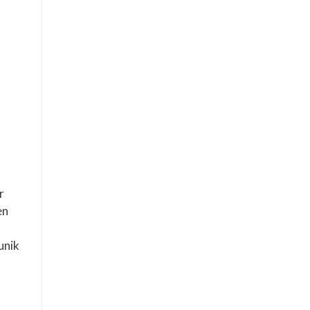
r
en
unik