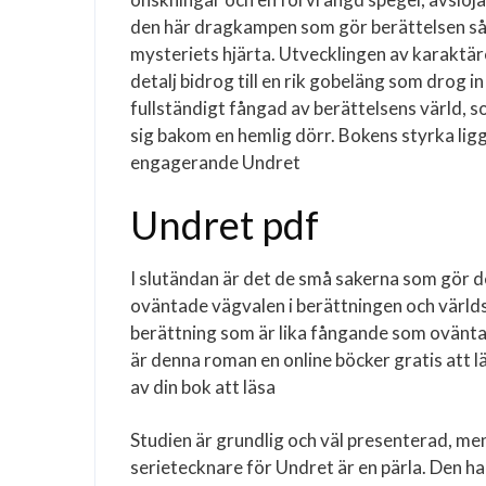
den här dragkampen som gör berättelsen så ti
mysteriets hjärta. Utvecklingen av karaktäre
detalj bidrog till en rik gobeläng som drog 
fullständigt fångad av berättelsens värld,
sig bakom en hemlig dörr. Bokens styrka lig
engagerande Undret
Undret pdf
I slutändan är det de små sakerna som gör de
oväntade vägvalen i berättningen och världsb
berättning som är lika fångande som ovänta
är denna roman en online böcker gratis att lä
av din bok att läsa
Studien är grundlig och väl presenterad, men 
serietecknare för Undret är en pärla. Den h