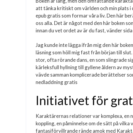
Boken är lång, men den omfattande karaktär
att tänka kritiskt om världen och min plats i
epub gratis som formar våra liv. Den här ber
oss alla. Det är något med den här boken som
innan du vet ordet av är du fast, vänder sida
Jag kunde inte lägga ifrån mig den här bok
läsning som höll mig fast från början till sl
stor, ofta rörande dans, en som slingrade si
kärleksfull hyllning till gyllene åldern av my
vävde samman komplicerade berättelser som 
nedladdning gratis
Initiativet för gr
Karaktärernas relationer var komplexa, en
koppling, en påminnelse om de sätt på vilka 
fantasiförvillrande rände amok med Karaktär