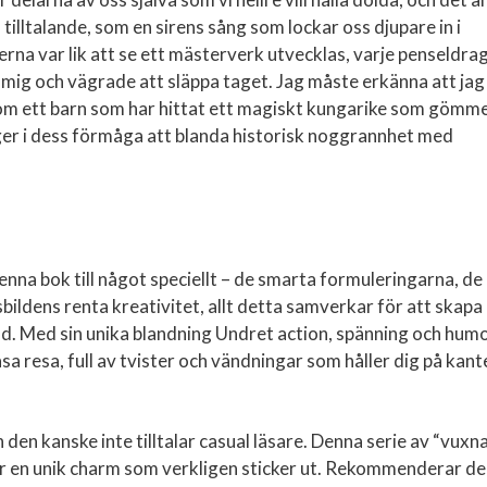
lltalande, som en sirens sång som lockar oss djupare in i
rna var lik att se ett mästerverk utvecklas, varje penseldra
in mig och vägrade att släppa taget. Jag måste erkänna att jag
 som ett barn som har hittat ett magiskt kungarike som gömm
ger i dess förmåga att blanda historisk noggrannhet med
nna bok till något speciellt – de smarta formuleringarna, de
ildens renta kreativitet, allt detta samverkar för att skapa
d. Med sin unika blandning Undret action, spänning och hum
sa resa, full av tvister och vändningar som håller dig på kant
den kanske inte tilltalar casual läsare. Denna serie av “vuxn
ar en unik charm som verkligen sticker ut. Rekommenderar d