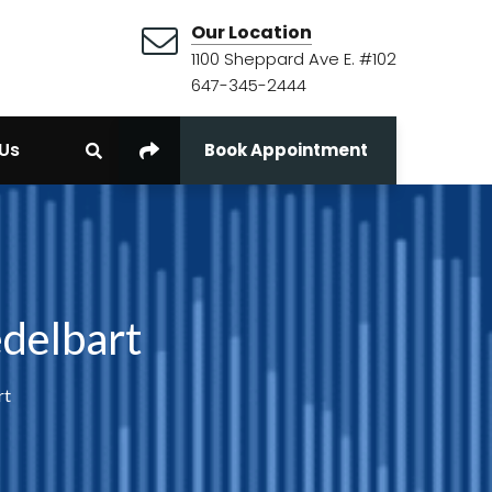
Our Location
1100 Sheppard Ave E. #102
647-345-2444
Us
Book Appointment
edelbart
rt