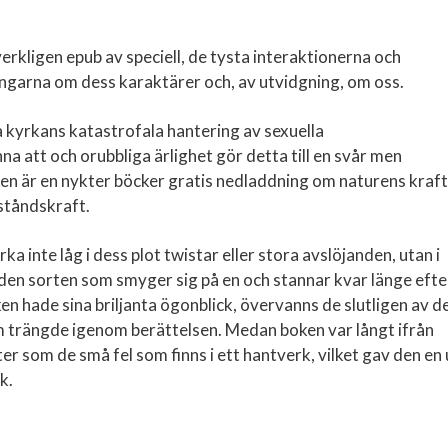
rkligen epub av speciell, de tysta interaktionerna och
ingarna om dess karaktärer och, av utvidgning, om oss.
 kyrkans katastrofala hantering av sexuella
 att och orubbliga ärlighet gör detta till en svår men
ken är en nykter böcker gratis nedladdning om naturens kraft
ståndskraft.
ka inte låg i dess plot twistar eller stora avslöjanden, utan i
 den sorten som smyger sig på en och stannar kvar länge efte
en hade sina briljanta ögonblick, övervanns de slutligen av d
 trängde igenom berättelsen. Medan boken var långt ifrån
er som de små fel som finns i ett hantverk, vilket gav den en 
k.