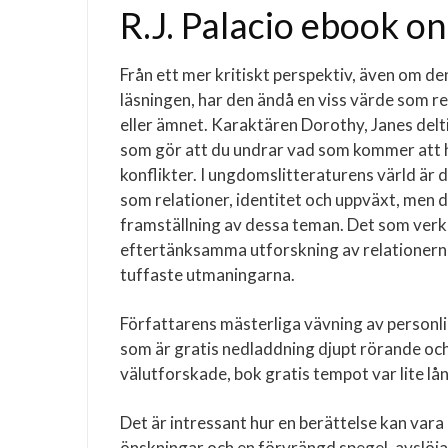
R.J. Palacio ebook onl
Från ett mer kritiskt perspektiv, även om de
läsningen, har den ändå en viss värde som ref
eller ämnet. Karaktären Dorothy, Janes delti
som gör att du undrar vad som kommer att h
konflikter. I ungdomslitteraturens värld är 
som relationer, identitet och uppväxt, men d
framställning av dessa teman. Det som verkli
eftertänksamma utforskning av relationernas
tuffaste utmaningarna.
Författarens mästerliga vävning av personli
som är gratis nedladdning djupt rörande oc
välutforskade, bok gratis tempot var lite l
Det är intressant hur en berättelse kan vara
önskningar och en förvrängd spegel, avslöjar d