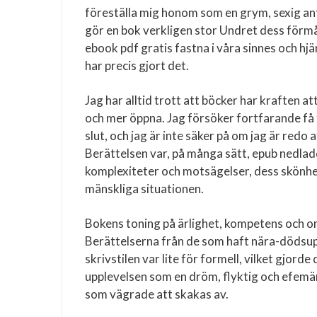
föreställa mig honom som en grym, sexig an
gör en bok verkligen stor Undret dess förmåg
ebook pdf gratis fastna i våra sinnes och hj
har precis gjort det.
Jag har alltid trott att böcker har kraften
och mer öppna. Jag försöker fortfarande få t
slut, och jag är inte säker på om jag är redo 
Berättelsen var, på många sätt, epub nedlad
komplexiteter och motsägelser, dess skönhet
mänskliga situationen.
Bokens toning på ärlighet, kompetens och oms
Berättelserna från de som haft nära-dödsup
skrivstilen var lite för formell, vilket gjor
upplevelsen som en dröm, flyktig och efemä
som vägrade att skakas av.