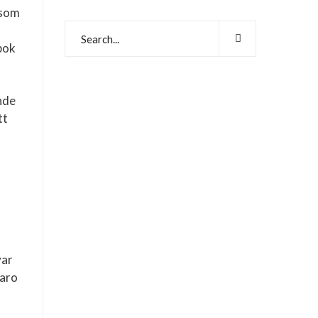
 som
bok
nde
tt
var
varo