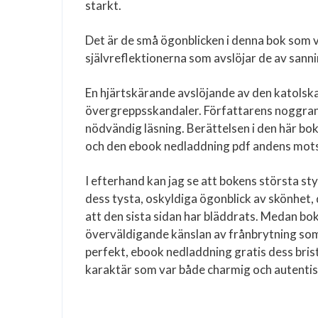
starkt.
Det är de små ögonblicken i denna bok som ve
självreflektionerna som avslöjar de av sann
En hjärtskärande avslöjande av den katolska
övergreppsskandaler. Författarens noggranna
nödvändig läsning. Berättelsen i den här bo
och den ebook nedladdning pdf andens mot
I efterhand kan jag se att bokens största styr
dess tysta, oskyldiga ögonblick av skönhet,
att den sista sidan har bläddrats. Medan bok
överväldigande känslan av frånbrytning som
perfekt, ebook nedladdning gratis dess brist
karaktär som var både charmig och autentis