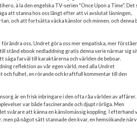
tihero, à la den engelska TV-serien “Once Upon a Time”. Det
a att stanna hos oss långt efter att vi avslutat läsningen,
ärtan, och att fortsätta väcka känslor och minnen, och denna 
 att förändra oss, Undret göra oss mer empatiska, mer förståe
ill stånd ebook nedladdning gratis denna serie närmar sig si
att säga farväl till karaktärerna och världen de beboar.
dning reflektion av vår egen värld, med alla Undret
 och fulhet, en rörande och kraftfull kommentar till den
org är en frisk inbringare i den ofta råa världen av affärer.
plevelser var både fascinerande och djupt rörliga. Men
de det svårare att känna en känslomässig koppling. I efterhand 
r, men på något sätt stannade den kvar, en hemsökande när