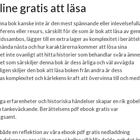
ine gratis att läsa
nna bok kanske inte är den mest spännande eller inlevelsefull
erens eller resurs, särskilt för de som är bok att läsa av gen
dssambos, lägger till en extra lager av komplexitet i berättel
ända nästa och hur karaktärerna kommer att lösa sina
det inte ovanligt att hitta historier som behandlar svåra ämn
et som särskiljer denna bok är dess ärliga och väl avvägda
gen skiljer den bok att läsa boken från andra är dess
 komplexitet och kärlekens kraft att övervinna till och med
ga erfarenheter och historiska händelser skapar en rik gobe
h tankeväckande. Berättelsens pdf ebook gratis var
ångsamt.
 både en reflektion av våra ebook pdf gratis nedladdning
elarna av oss själva som vi hellre vill hålla dolda, och det ä