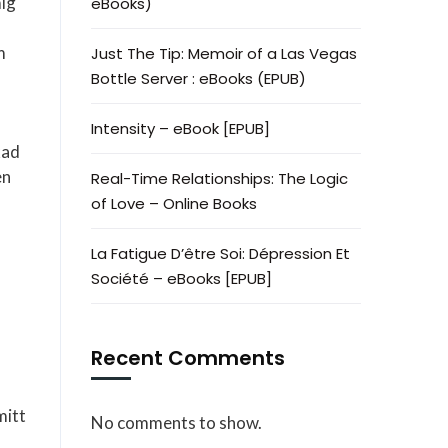
mig
eBooks)
m
Just The Tip: Memoir of a Las Vegas
Bottle Server : eBooks (EPUB)
Intensity – eBook [EPUB]
kad
en
Real-Time Relationships: The Logic
of Love – Online Books
La Fatigue D’être Soi: Dépression Et
Société – eBooks [EPUB]
Recent Comments
mitt
No comments to show.