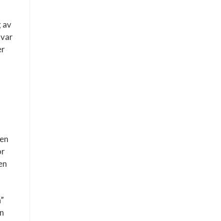
g av
 var
er
 en
or
en
a”
en