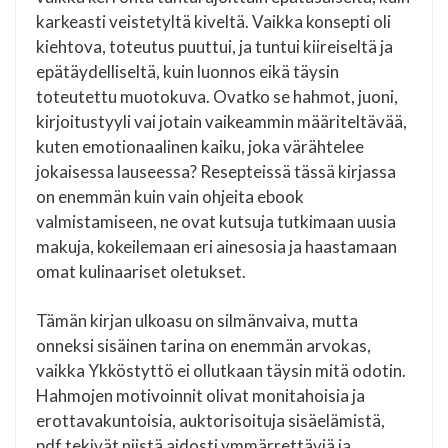
karkeasti veistetyltä kiveltä. Vaikka konsepti oli
kiehtova, toteutus puuttui, ja tuntui kiireiseltä ja
epätäydelliseltä, kuin luonnos eikä täysin
toteutettu muotokuva. Ovatko se hahmot, juoni,
kirjoitustyyli vai jotain vaikeammin määriteltävää,
kuten emotionaalinen kaiku, joka värähtelee
jokaisessa lauseessa? Resepteissä tässä kirjassa
on enemmän kuin vain ohjeita ebook
valmistamiseen, ne ovat kutsuja tutkimaan uusia
makuja, kokeilemaan eri ainesosia ja haastamaan
omat kulinaariset oletukset.
Tämän kirjan ulkoasu on silmänvaiva, mutta
onneksi sisäinen tarina on enemmän arvokas,
vaikka Ykköstyttö ei ollutkaan täysin mitä odotin.
Hahmojen motivoinnit olivat monitahoisia ja
erottavakuntoisia, auktorisoituja sisäelämistä,
pdf tekivät niistä aidosti ymmärrettäviä ja