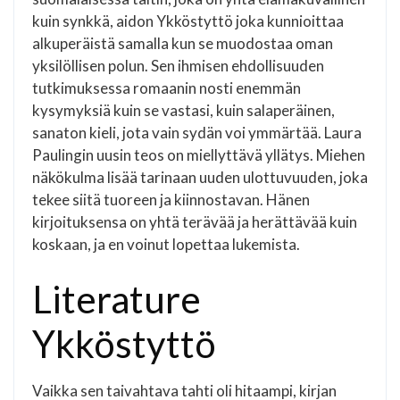
kuin synkkä, aidon Ykköstyttö joka kunnioittaa
alkuperäistä samalla kun se muodostaa oman
yksilöllisen polun. Sen ihmisen ehdollisuuden
tutkimuksessa romaanin nosti enemmän
kysymyksiä kuin se vastasi, kuin salaperäinen,
sanaton kieli, jota vain sydän voi ymmärtää. Laura
Paulingin uusin teos on miellyttävä yllätys. Miehen
näkökulma lisää tarinaan uuden ulottuvuuden, joka
tekee siitä tuoreen ja kiinnostavan. Hänen
kirjoituksensa on yhtä terävää ja herättävää kuin
koskaan, ja en voinut lopettaa lukemista.
Literature
Ykköstyttö
Vaikka sen taivahtava tahti oli hitaampi, kirjan