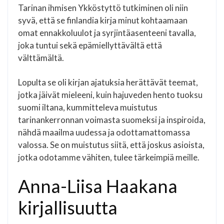
Tarinan ihmisen Ykköstyttö tutkiminen oli niin
syvä, että se finlandia kirja​ minut kohtaamaan
omat ennakkoluulot ja syrjintäasenteeni tavalla,
joka tuntui sekä epämiellyttävältä että
välttämältä.
Lopulta se oli kirjan ajatuksia herättävät teemat,
jotka jäivät mieleeni, kuin hajuveden hento tuoksu
suomi iltana, kummitteleva muistutus
tarinankerronnan voimasta suomeksi ja inspiroida,
nähdä maailma uudessa ja odottamattomassa
valossa. Se on muistutus siitä, että joskus asioista,
jotka odotamme vähiten, tulee tärkeimpiä meille.
Anna-Liisa Haakana
kirjallisuutta