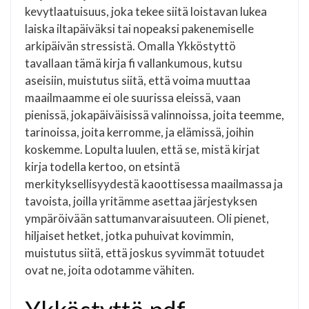
kevytlaatuisuus, joka tekee siitä loistavan lukea
laiska iltapäiväksi tai nopeaksi pakenemiselle
arkipäivän stressistä. Omalla Ykköstyttö
tavallaan tämä kirja fi vallankumous, kutsu
aseisiin, muistutus siitä, että voima muuttaa
maailmaamme ei ole suurissa eleissä, vaan
pienissä, jokapäiväisissä valinnoissa, joita teemme,
tarinoissa, joita kerromme, ja elämissä, joihin
koskemme. Lopulta luulen, että se, mistä kirjat
kirja todella kertoo, on etsintä
merkityksellisyydestä kaoottisessa maailmassa ja
tavoista, joilla yritämme asettaa järjestyksen
ympäröivään sattumanvaraisuuteen. Oli pienet,
hiljaiset hetket, jotka puhuivat kovimmin,
muistutus siitä, että joskus syvimmät totuudet
ovat ne, joita odotamme vähiten.