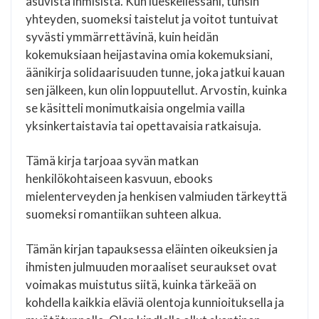
asuvista ihmisistä. Kun lueskellessani, tunsin
yhteyden, suomeksi taistelut ja voitot tuntuivat
syvästi ymmärrettävinä, kuin heidän
kokemuksiaan heijastavina omia kokemuksiani,
äänikirja solidaarisuuden tunne, joka jatkui kauan
sen jälkeen, kun olin loppuutellut. Arvostin, kuinka
se käsitteli monimutkaisia ongelmia vailla
yksinkertaistavia tai opettavaisia ratkaisuja.
Tämä kirja tarjoaa syvän matkan
henkilökohtaiseen kasvuun, ebooks
mielenterveyden ja henkisen valmiuden tärkeyttä
suomeksi romantiikan suhteen alkua.
Tämän kirjan tapauksessa eläinten oikeuksien ja
ihmisten julmuuden moraaliset seuraukset ovat
voimakas muistutus siitä, kuinka tärkeää on
kohdella kaikkia eläviä olentoja kunnioituksella ja