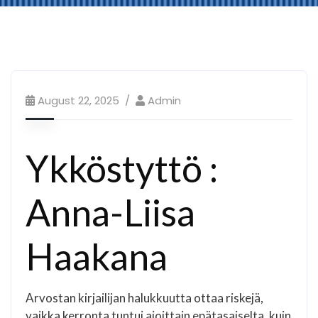
August 22, 2025
Admin
Ykköstyttö :
Anna-Liisa
Haakana
Arvostan kirjailijan halukkuutta ottaa riskejä,
vaikka kerronta tuntui ajoittain epätasaiselta, kuin