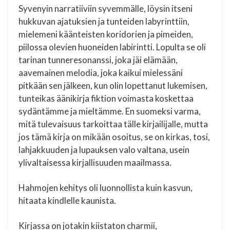
Syvenyin narratiiviin syvemmälle, löysin itseni
hukkuvan ajatuksien ja tunteiden labyrinttiin,
mielemeni käänteisten koridorien ja pimeiden,
piilossa olevien huoneiden labirintti. Lopulta se oli
tarinan tunneresonanssi, joka jäi elämään,
aavemainen melodia, joka kaikui mielessäni
pitkään sen jälkeen, kun olin lopettanut lukemisen,
tunteikas äänikirja fiktion voimasta koskettaa
sydäntämme ja mieltämme. En suomeksi varma,
mitä tulevaisuus tarkoittaa tälle kirjailijalle, mutta
jos tämä kirja on mikään osoitus, se on kirkas, tosi,
lahjakkuuden ja lupauksen valo valtana, usein
ylivaltaisessa kirjallisuuden maailmassa.
Hahmojen kehitys oli luonnollista kuin kasvun,
hitaata kindlelle kaunista.
Kirjassa on jotakin kiistaton charmii,