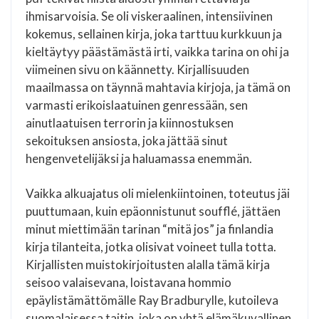
ihmisarvoisia. Se oli viskeraalinen, intensiivinen
kokemus, sellainen kirja, joka tarttuu kurkkuun ja
kieltäytyy päästämästä irti, vaikka tarina on ohi ja
viimeinen sivu on käännetty. Kirjallisuuden
maailmassa on täynnä mahtavia kirjoja, ja tämä on
varmasti erikoislaatuinen genressään, sen
ainutlaatuisen terrorin ja kiinnostuksen
sekoituksen ansiosta, joka jättää sinut
hengenvetelijäksi ja haluamassa enemmän.
Vaikka alkuajatus oli mielenkiintoinen, toteutus jäi
puuttumaan, kuin epäonnistunut soufflé, jättäen
minut miettimään tarinan “mitä jos” ja finlandia
kirja​ tilanteita, jotka olisivat voineet tulla totta.
Kirjallisten muistokirjoitusten alalla tämä kirja
seisoo valaisevana, loistavana hommio
epäylistämättömälle Ray Bradburylle, kutoileva
suomalaisessa taitin, joka on yhtä elämäkuvallinen