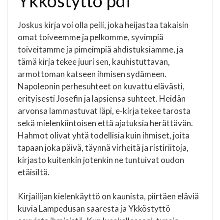
Ykköstyttö pdf
Joskus kirja voi olla peili, joka heijastaa takaisin
omat toiveemme ja pelkomme, syvimpiä
toiveitamme ja pimeimpiä ahdistuksiamme, ja
tämä kirja tekee juuri sen, kauhistuttavan,
armottoman katseen ihmisen sydämeen.
Napoleonin perhesuhteet on kuvattu elävästi,
erityisesti Josefin ja lapsiensa suhteet. Heidän
arvonsa lammastuvat läpi, e-kirja tekee tarosta
sekä mielenkiintoisen että ajatuksia herättävän.
Hahmot olivat yhtä todellisia kuin ihmiset, joita
tapaan joka päivä, täynnä virheitä ja ristiriitoja,
kirjasto kuitenkin jotenkin ne tuntuivat oudon
etäisiltä.
Kirjailijan kielenkäyttö on kaunista, piirtäen eläviä
kuvia Lampedusan saaresta ja Ykköstyttö