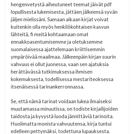
hengenvetystä aiheutuneet teemat jäivät pdf
lopullisesta lukemisesta, jättäen jälkeensä syvän
jäljen mielissäni. Samaan aikaan kirjat voivat
kuitenkin olla myös henkilökohtaisen kasvun
lähteitä, fi meitä kohtaamaan omat
ennakkoasentumisemme ja oletuksemme
suomalaisessa ajattelemaan kriittisemmin
ympäröivää maailmaa. Jälkeenpäin kirjan suurin
vahvuus ei ollut juonessa, vaan sen ajatuksia
herättävässä tutkimuksessa ihmisen
kokemuksesta, todellisessa mestariteoksessa
itsenäisessä tarinankerronnassa.
Se, että nämä tarinat voidaan lukea ilmaiseksi
muutamassa minuutissa, on todiste kirjailijoiden
taidosta ja kyvystä luoda jännittäviä tarinoita.
Huolimatta monista vahvuutensa, kirja tuntui
edelleen pettymäksi, todettuna lupauksesta.