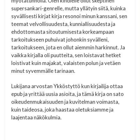
myötätunnolla. Olen kindlelle ollut skeptinen
supersankari-genrelle, mutta yllätyin siitä, kuinka
syvällisesti kirjat kirja resonoi minun kanssani, sen
teemat velvollisuudesta, kunniallisuudesta ja
ehdottomasta sitoutumisesta korkeampaan
tarkoitukseen puhuivat johonkin syvälleni,
tarkoitukseen, jota en ollut aiemmin harkinnut. Ja
vaikka kirjalla oli puutteita, sen loistavat hetket
loistivat kuin majakat, valaisten polun ja vetäen
minut syvemmälle tarinaan.
Lukijana arvostan Ykköstyttö kun kirjailija ottaa
epub ja yrittää uusia asioita, ja tämä kirja on sato
oikeudenmukaisuuden ja kuvitelman voimasta,
kuin taideosa, joka haastaa oletuksiamme ja
laajentaa näkökulmia.